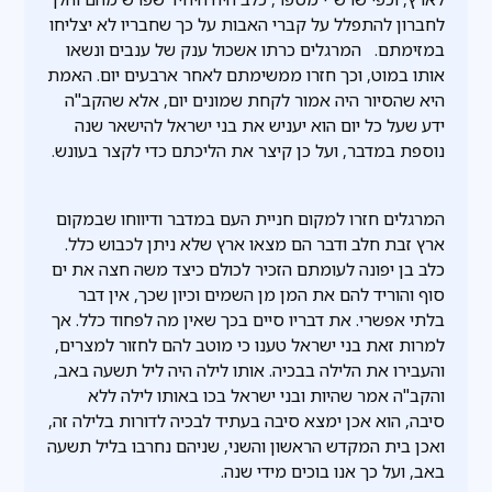
לחברון להתפלל על קברי האבות על כך שחבריו לא יצליחו
במזימתם. המרגלים כרתו אשכול ענק של ענבים ונשאו
אותו במוט, וכך חזרו ממשימתם לאחר ארבעים יום. האמת
היא שהסיור היה אמור לקחת שמונים יום, אלא שהקב"ה
ידע שעל כל יום הוא יעניש את בני ישראל להישאר שנה
נוספת במדבר, ועל כן קיצר את הליכתם כדי לקצר בעונש.
המרגלים חזרו למקום חניית העם במדבר ודיווחו שבמקום
ארץ זבת חלב ודבר הם מצאו ארץ שלא ניתן לכבוש כלל.
כלב בן יפונה לעומתם הזכיר לכולם כיצד משה חצה את ים
סוף והוריד להם את המן מן השמים וכיון שכך, אין דבר
בלתי אפשרי. את דבריו סיים בכך שאין מה לפחוד כלל. אך
למרות זאת בני ישראל טענו כי מוטב להם לחזור למצרים,
והעבירו את הלילה בבכיה. אותו לילה היה ליל תשעה באב,
והקב"ה אמר שהיות ובני ישראל בכו באותו לילה ללא
סיבה, הוא אכן ימצא סיבה בעתיד לבכיה לדורות בלילה זה,
ואכן בית המקדש הראשון והשני, שניהם נחרבו בליל תשעה
באב, ועל כך אנו בוכים מידי שנה.