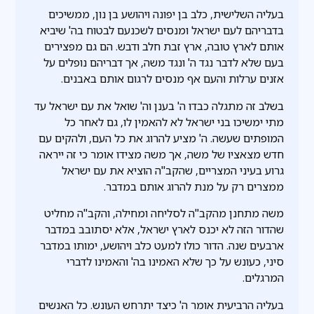
בעליה השלישית, כלב בן יפונה ויהושע בן נון, ממשיכים
בדבריהם לעם ישראל ומנסים לשכנעם לבטוח בה' שיביא
אותם לארץ טובה, ארץ זבת חלב ודבש. הם גם מפצירים
בעם שלא לדבר נגד ה' ונגד משה, אך דבריהם נופלים על
אזנים ערלות והעם אף מנסים לרגום אותם באבנים.
בשלב זה מתגלה כבדו ה' בענן וה' שואל את עם ישראל עד
מתי ימשיכו בני ישראל לא להאמין לו, גם לאחר כל
המופתים שעשה. ה' מציע להרוג את כל העם, ולהקים עם
חדש מצאציו של משה, אך משה מצידו אומר כי זה ייראה
גרוע בעיני המצריים, שהקב"ה הוציא את עם ישראל
ממצרים רק על מנת להרוג אותם במדבר.
משה מתחנן מהקב"ה לסליחה ומחילה, והקב"ה מחליט
שהדור הזה לא יכנס לארץ ישראל, אלא יסתובב במדבר
ארבעים שנה. הדור כולו למעט כלב ויהושע, ימותו במדבר
סיני, כעונש על כך שלא האמינו בה' והאמינו לדברי
המרגלים.
בעליה הרביעית אומר ה' כיצד יתרחש העונש. כל האנשים