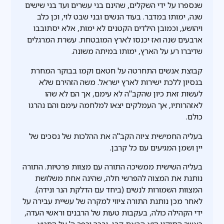
שנספרו על ידי השקלים, שהינם בני עשרים ועד בני שישים
שנה, ימותו במדבר. בעוד הנשים ובני שבט לוי, וכן כלב
ויהושע, וכמובן הילדים הקטנים לא ימות, אלא יסתובבו
ארבעים שנה ואז יכנסו לארץ המובטחת. עשרת המרגלים
שדיברו רע על הארץ, ימותו במיתה משונה.
קבוצת אנשים התחרטה על חטאם וקמו בבוקר המחרת
בנסיון ללכת ישירות לארץ ישראל. משה הזהירם שלא
לעשות זאת כיון שהקב"ה לא עימם, אך הם לא שהו
לאזהרותיו, אך העמלקים יצאו למלחמה עימם והם נהרגו
כולם.
בעליה החמישית ציוה הקב"ה את ההלכות של נסכים של
יין ושמן המגיעים עם כל קרבן.
בעליה השישית ממשיכה התורה עם מצוות פרטיות. התורה
נותנת את המצוה להפרשי חלה, שהינה אחת משלושת
המצוות השמורות לנשים (ביחד עם הדלקת הנר ונידה).
לאחר מכן נותנת התורה ציווי למקרה של עשיית עבירה על
ידי הקהילה כולה, בעקבות טעות של הרבנים וראשי העדה,