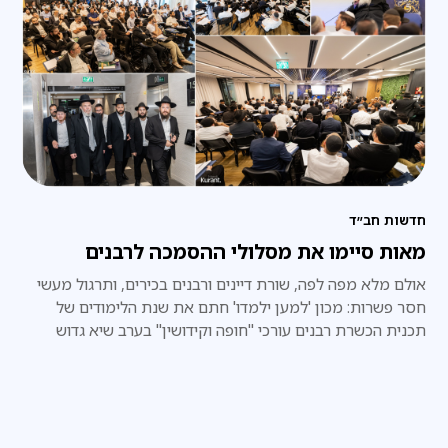
חדשות חב״ד
מאות סיימו את מסלולי ההסמכה לרבנים
אולם מלא מפה לפה, שורת דיינים ורבנים בכירים, ותרגול מעשי
חסר פשרות: מכון 'למען ילמדו' חתם את שנת הלימודים של
תכנית הכשרת רבנים עורכי "חופה וקידושין" בערב שיא גדוש
בידע ובתחושת שליחות אדירה • הנהלת המכון: "לראות אולם
מלא במאות רבנים שיוצאים לשטח עם ביטחון הלכתי מוחלט
וידע פרקטי – זהו הגשמת החזון שלנו"