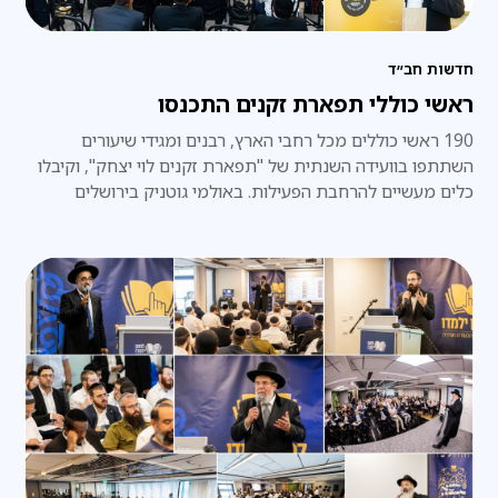
חדשות חב״ד
ראשי כוללי תפארת זקנים התכנסו
190 ראשי כוללים מכל רחבי הארץ, רבנים ומגידי שיעורים
השתתפו בוועידה השנתית של "תפארת זקנים לוי יצחק", וקיבלו
כלים מעשיים להרחבת הפעילות. באולמי גוטניק בירושלים
שבמהלכו קיבלו שורת כלים מעשיים לניהול הכולל – החל
מאמנות מסירת שיעורים, דרך גיוס משאבים ופיתוח קהילה
תורנית, ועד לשילוב כלי בינה מלאכותית בעבודתו היומיומית של
ראש הכולל