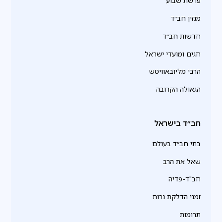
פרשת שבוע
מגזין חב״ד
חדשות חב״ד
חגים ומועדי ישראל
הרבי מליובאוויטש
הגאולה הקרובה
חב״ד בישראל
בתי חב״ד בעולם
שאל את הרב
חב"ד-פדיה
זמני הדלקת נרות
תרומות