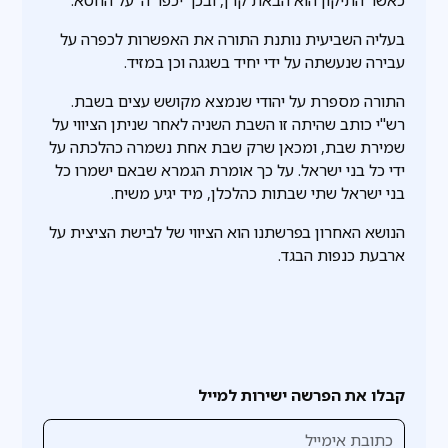
כאשר התיקון הוא הבאת קרן, ובכך יכפר ה' על החטא.
בעליה השביעית נותנת התורה את האפשרות לכפרה על
עבירה שנעשתה על ידי יחיד בשגגה וכן במזיד.
התורה מספרת על יהודי שנמצא מקושש עצים בשבת.
רש"י כותב שהיתה זו השבת השניה לאחר שניתן הציווי על
שמירת שבת, ומכאן שרק שבת אחת נשמרה כהלכתה על
ידי כל בני ישראל. על כך אומרת הגמרא שבאם ישמרו כל
בני ישראל שתי שבתות כהלכלן, מיד יגיע משיח.
הנושא האחרון בפרשתנו הוא הציווי של לבישת הציצית על
ארבעת כנפות הבגד.
קבלו את הפרשה ישירות למייל