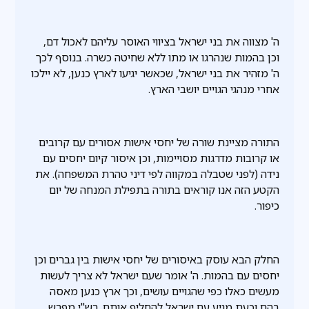
ה' מצווה את בני ישראל בציווי האוסר עליהם לאכול דם,
וכן בהמות שנהרגו או מתו ללא שחיטה כשרה. בנוסף לכך
ה' מזהיר את בני ישראל, שכאשר יגיעו לארץ כנען, לא יילכו
אחרי מנהגי הגויים יושבי הארץ.
התורה מציינת שורה של יחסי אישות אסורים עם קרובים
או קרובות מדרגות מסויימות, וכן איסור קיום יחסים עם
נידה (לפני שטבלה במקווה לפי דיני טהרת המשפחה). את
הקטע הזה אנו קוראים בתורה בתפילת המנחה של יום
כיפור.
החלק הבא עוסק באיסורים של יחסי אישות בין גברים וכן
יחסים עם בהמות. ה' אומר שעם ישראל לא צריך לעשות
מעשים כאלו כפי שהגויים עושים, וכך ארץ כנען מאסה
בהם וכעת מגיע עם ישראל להחליף אותם. רש"י מפרש