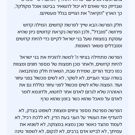
שבדיוק כפי שאדם לא יכול להשאיר בביטנו אוכל מקולקל,
כך הארץ "הקיאה" את הגויים בגלל מעשיהם.
חלק הפרשה הבא שייך לפרשת קדושים. המילה קדוש
פירושה "מובדל", ולכן הפרשה נקראת קדושים כיון שהיא
עוסקת במצוות שעל בני ישראל לקיים כדי להיות קדושים
ומובדלים משאר האומות.
הפרשה מתחילה בציווי ה' למשה להוכיח את בני ישראל
להיות קדושים, ולאחר מכן תמצות של מספר חוגים ומצוות
כמו כיבוד הורים, שמירת שבת, השארת חלק מהתבואה
בשדה עבור העניים, לא לשקר, לא לשים מכשול בפני עיוור
ועוד. המצוה שלא לשים מכשול לפני עיוור כוללת גם את
האזהרה שלא לגרום לאדם אחר לחטוא, ולדוגמא לומר
לאדם על מאכל שהוא כשר בזמן שהוא טרף.
הפרשה מפרטת מספר ציווים ומצוות: לשפוט בצדק, לא
להעדיף את העשיר על העני בעת הדין, לא ללכת רכיל, לא
לעמוד מהצד כאשר שכן נמצא במצוקה, לא לשנוא את
עמיתך, לא לבייש אדם ברבים, לא לנקום, לא לשמור טינה