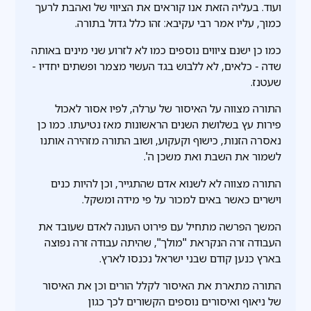
ועוד. בעליה הזאת אנו קוראים את הציווי של ואהבת לרעך
כמוך, עליו אמר רבי עקיבא: זהו כלל גדול בתורה.
כמו כן ישנם ציווים נוספים כמו לא לזרוע שני מינים באותה
שדה - כלאים, לא ללבוש בגד העשוי מצמר ופשתים יחדיו -
שעטנז.
התורה מצווה על האיסור של ערלה, לפיו אסור לאכול
פירות עץ בשלושת השנים הראשונות מאז נטיעתו. כמו כן
נאסרה הזנות, כישוף וקעקוע, ושוב התורה מזהירה אותנו
לשמור את השבת ואת משכן ה'.
התורה מצווה לא לשנוא אדם שהתגייר, וכן להיות כנים
וישרים כאשר באים למכור על פי מידה ומשקל.
המשך הפרשה מתחיל עם פירוט העונה לאדם שעובד את
העבודה זרה הנקראת "מולך", שהיתה עבודה זרה נפוצה
בארץ כנען קודם שבני ישראל נכנסו לארץ.
התורה מתארת את האיסור לקלל הורים וכן את האיסור
של ניאוף ואיסורים נוספים הקשורים לכך כגון