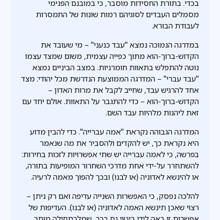
בכדי. בתורת החסידות מוסבר, כי במובנם הפנימי
מסמלים העבדים לסוגיהם רמות שונות של התמסרות
לעבודת הבורא.
במדרגה הנמוכה נמצא "עבד כנעני" – מי שעובד את
הקדוש-ברוך-הוא מתוך כפייה עצמית, משום שמצד עצמו
נוטה להתפלש בתאוות חומרניות. במצב הביניים נמצא
"עבד עברי" – המדרגה הממוצעת הנדרשת מכל יהודי: מצד
אחד להרגיש עבד, שחייב לקבל את מרות האדון –
הקדוש-ברוך-הוא – כדי להתגבר על התאוות. אולם יחד עם
זאת ליהנות מלהיות עבד השם.
המדרגה הגבוהה נקראת "אמה עברייה". כדי להבין מדוע
היא נקראת כך, יש להקדים ולהסביר את מה שנאמר
בפרשה, כי לאמה עברייה יש שתי אפשרויות לזכות בחירות:
להשתחרר על-ידי אחת מדרכי השחרור המופיעות בתורה,
או להינשא לאדוניה (או לבנו) ובכך להפוך מאמה לרעיה.
להלכה נפסק, כי האפשרות השנייה עדיפה ואם רק ניתן –
רצוי שאכן תינשא האמה לאדוניה (או לבנו). העדיפות של
אפשרות זו באה לידי ביטוי גם בכך, שמלכתחילה מותר