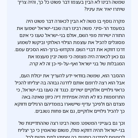
שמשה רבינו לא הבין בעצמו דבר פשוט כל כך, והיה צריך
שיתרו יאיר את עיניו?
מקרה נוסף בו משה לא הבין לכאורה דבר פשוט היה
במעמד הר-סיני. משה רבינו רצה שבני-ישראל ישמעו את
התורה ישירות מפי השם, אולם בני-ישראל טענו כי אינם
מסוגלים להכיל את עוצמת הגילוי האלוקי וביקשו לשמוע
דרכו דווקא את דברי השם. והקדוש-ברוך-הוא הסכים עמם.
גם כאן לכאורה היה מצופה כי משה יבין מעצמו את
המגבלות של בני ישראל ואף-על-פי-כן זה לא קרה.
ההסבר הוא, שמשה בוודאי ידע להעריך את יכולת העם,
אבל הוא רצה לרומם אותם לדרגה גבוהה בה יצליחו להכיל
כראוי גילויים אלוקיים ישירים. כנגד זה טענו בני-ישראל, כי
התרוממות כזו לא תהיה אמיתית דיה כיוון שאינה באה
מצדם הם ולפיכך עדיף שיישארו בממדיהם הרגילים ודווקא
כך להכיל גילויים אלוקיים, גם אם פחות נשגבים.
וכך גם בענייני המשפט: משה רבינו רצה שההתדיינות של
בני-ישראל תהיה דווקא מולו, משום שהאמין כי כך יצליח
לרוממם למדרגה רוחנית בה יפסיקו לתת מקום לכל