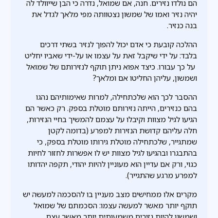
הם נולדו נזירים. חנה, אם שמואל, נדרה כי הבן שייוולד לה
יהיה נזיר ואמו של שמשון נצטוותה מפי מלאך לגדל את
בנה כנזיר.
ההלכה קובעת כי אדם יכול להפוך לנזיר בשתי דרכים
בלבד: על ידי שיקבל זאת על עצמו או על-ידי שאביו יחליט
על כך עבורו. כיצד אפוא ניתן תוקף לנזירותם של שמואל
ושמשון, עליהן החליטו אם ומלאך?
ההסבר לכך הוא שלכתחילה, למרות שאימותיהם נהגו
בהם כנזירים, הייתה נזירותם מוטלת בספק. רק כאשר הם
הגיעו לגיל מצוות וקיבלו על עצמם להמשיך בחיי הנזירות,
חלה עליהם קדושת הנזירות למפרע (בדומה לקטן
שמתגייר, שלכתחילה מוטלת גירותו מוטלת בספק, כי
בהתבגרו ובהגיעו לגיל מצוות יש לו אפשרות לחזור לחיות
כגוי, ורק אם עדיין הוא מעוניין להיות יהודי, תקפה יהדותו
למפרע מרגע שהתגייר).
מקרים אלו ממחישים מצב מעניין בו להסכמה למעשה יש
תוקף יותר מאשר למעשה עצמו: הסכמתם של שמואל
ושמשון להיות נזירים משמעותית יותר מאשר עצם