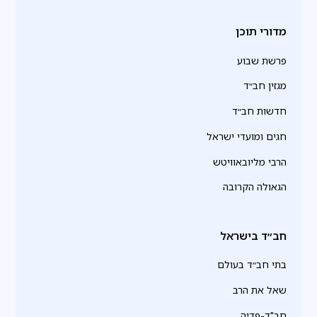
מדורי תוכן
פרשת שבוע
מגזין חב״ד
חדשות חב״ד
חגים ומועדי ישראל
הרבי מליובאוויטש
הגאולה הקרובה
חב״ד בישראל
בתי חב״ד בעולם
שאל את הרב
חב"ד-פדיה