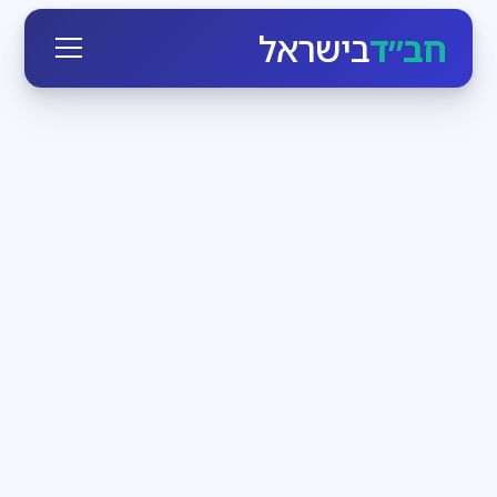
חב״ד
בישראל
חגי ומועדי ישראל
3
דקות קריאה
הזמן לעבוד בעצמנו
בחודש אלול הקדוש-ברוך-הוא יוצא כביכול מארמונו
ומתקרב לכל יהודי, מאיר לו פנים ומנגיש לו את עצמו. מי
שרק רוצה, יכול בן רגע לעמוד מול מלך מלכי המלכים
חדשות חב״ד
3
דקות קריאה
שבת שכולה משיח