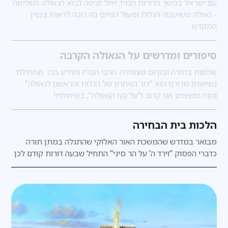
עם ישראל במשך הדורות תמיד ייחל וציפה לבוא הגאולה השלימה
- גאולה משיעבוד הגלות ומעול הגויים בה נזכה לראות בבנין
המקדש
סיפורים ומדרשים על הגאולה הקרבה
שלמות בתורה ובקיום מצוותיה. הרבי הכריז והודיע כבר מתחילת
נשיאותו שדורנו הוא "דור האחרון של הגלות והראשון לגאולה"
[
והנה נמצאים אנו קרוב ו"על סף הגאולה", בשיחותיו
הלכות בית הבחירה
מבואר במדרש
שהמשכת האור האלוקי שהתגלה במתן תורה
כדברי הפסוק "וירד ה' על הר סיני" התחיל שבעה דורות קודם לכן