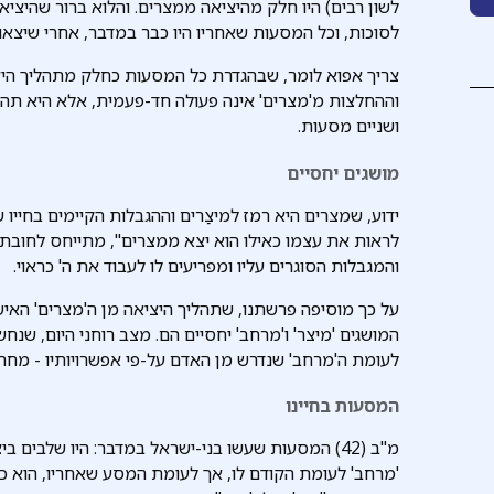
לשון רבים) היו חלק מהיציאה ממצרים. והלוא ברור שהיצ
לסוכות, וכל המסעות שאחריו היו כבר במדבר, אחרי שיצאו
צריך אפוא לומר, שבהגדרת כל המסעות כחלק מתהליך היצי
וההחלצות מ'מצרים' אינה פעולה חד-פעמית, אלא היא תה
ושניים מסעות.
מושגים יחסיים
ידוע, שמצרים היא רמז למיצַרים וההגבלות הקיימים בחייו של
לראות את עצמו כאילו הוא יצא ממצרים", מתייחס לחובת
והמגבלות הסוגרים עליו ומפריעים לו לעבוד את ה' כראוי.
על כך מוסיפה פרשתנו, שתהליך היציאה מן ה'מצרים' האישיי
המושגים 'מיצר' ו'מרחב' יחסיים הם. מצב רוחני היום, שנחש
לעומת ה'מרחב' שנדרש מן האדם על-פי אפשרויותיו - מחר...
המסעות בחיינו
מ"ב (42) המסעות שעשו בני-ישראל במדבר: היו שלבים 
'מרחב' לעומת הקודם לו, אך לעומת המסע שאחריו, הוא כונ