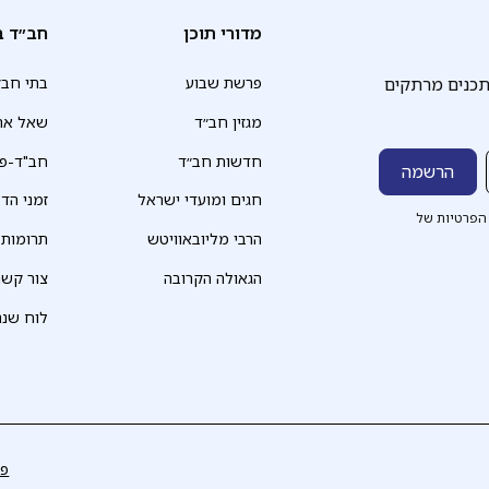
מדורי תוכן
חב״ד ב
תכנים מרתקים
פרשת שבוע
בתי חב״
מגזין חב״ד
שאל את
חדשות חב״ד
חב"ד-פד
חגים ומועדי ישראל
זמני הד
הפרטיות של
הרבי מליובאוויטש
תרומות
הגאולה הקרובה
צור קשר
לוח שנה
פר