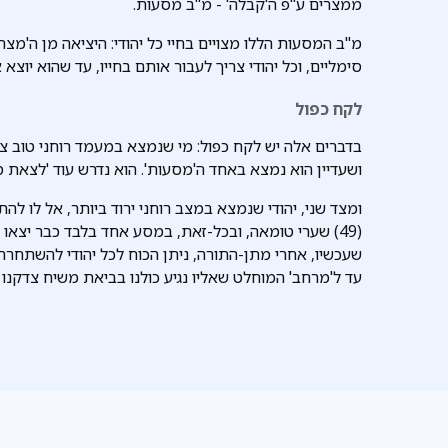
ממצרים ע"פ ה'קבלה' - מ"ב מסעות.
מ"ב המסעות הללו מצויים בחיי כל יהודי: היציאה מן ה'מ
סימליים, וכל יהודי צריך לעבור אותם בחייו, עד שהוא יוצא
לקח כפול
בדברים אלה יש לקח כפול: מי שנמצא במעמד רוחני טוב צרי
ושעדיין הוא נמצא באחד ה'מסעות'. הוא נדרש עוד 'לצאת ממ
ומצד שני, יהודי שנמצא במצב רוחני ירוד ביותר, אל לו להת
(49) שערי טומאה, ובכל-זאת, במסע אחד בלבד כבר יצאו מ
שעכשיו, אחרי מתן-התורה, ניתן הכוח לכל יהודי להשתחרר 
עד ל'מרחב' המוחלט שאליו נגיע כולנו בביאת משיח צדקנו