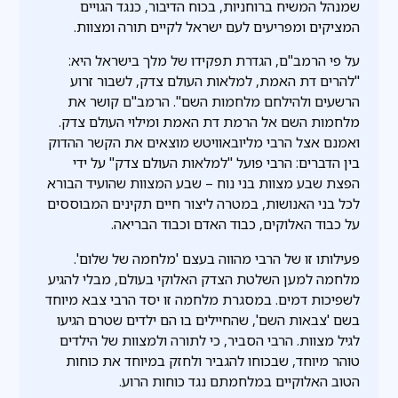
שמנהל המשיח ברוחניות, בכוח הדיבור, כנגד הגויים
המציקים ומפריעים לעם ישראל לקיים תורה ומצוות.
על פי הרמב"ם, הגדרת תפקידו של מלך בישראל היא:
"להרים דת האמת, למלאות העולם צדק, לשבור זרוע
הרשעים ולהילחם מלחמות השם". הרמב"ם קושר את
מלחמות השם אל הרמת דת האמת ומילוי העולם צדק.
ואמנם אצל הרבי מליובאוויטש מוצאים את הקשר ההדוק
בין הדברים: הרבי פועל "למלאות העולם צדק" על ידי
הפצת שבע מצוות בני נוח – שבע המצוות שהועיד הבורא
לכל בני האנושות, במטרה ליצור חיים תקינים המבוססים
על כבוד האלוקים, כבוד האדם וכבוד הבריאה.
פעילותו זו של הרבי מהווה בעצם 'מלחמה של שלום'.
מלחמה למען השלטת הצדק האלוקי בעולם, מבלי להגיע
לשפיכות דמים. במסגרת מלחמה זו יסד הרבי צבא מיוחד
בשם 'צבאות השם', שהחיילים בו הם ילדים שטרם הגיעו
לגיל מצוות. הרבי הסביר, כי לתורה ולמצוות של הילדים
טוהר מיוחד, שבכוחו להגביר ולחזק במיוחד את כוחות
הטוב האלוקיים במלחמתם נגד כוחות הרוע.