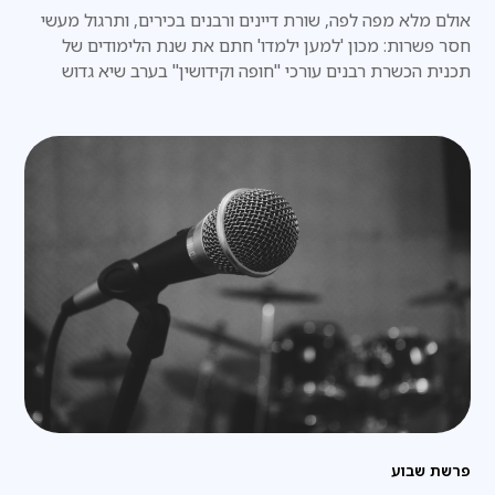
אולם מלא מפה לפה, שורת דיינים ורבנים בכירים, ותרגול מעשי
חסר פשרות: מכון 'למען ילמדו' חתם את שנת הלימודים של
תכנית הכשרת רבנים עורכי "חופה וקידושין" בערב שיא גדוש
בידע ובתחושת שליחות אדירה • הנהלת המכון: "לראות אולם
מלא במאות רבנים שיוצאים לשטח עם ביטחון הלכתי מוחלט
וידע פרקטי – זהו הגשמת החזון שלנו"
פרשת שבוע