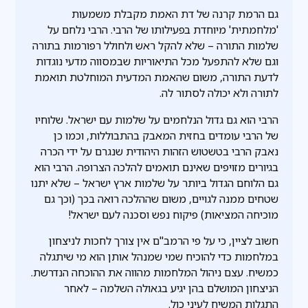
גם הרמת קרנה של דת האמת מקבלת משמעות
'מלחמתית' מיוחדת בפעילותו של הרבי. הרבי נלחם על
שלמות התורה – שלא להקל ראש ולחולל רפורמות בתורה
וגם שלא להתפעל מכל התיאוריות שבמסווה מדעי נוגדות
לדעת התורה, משום שהאמת המדעית המוחלטת תואמת
לתורה ולא יכולה לסתור לה.
הרבי הוא גם גדול הנלחמים על שלמות עם ישראל. שלוחיו
של הרבי עומדים בחזית המאבק בהתבוללות, וכמו כן
נאבק הרבי בטשטוש הזהות היהודית שנגרם על ידי הכרה
בגיורים מזויפים שאינם תואמים להלכה הצרופה. הרבי הוא
גם הלוחם הגדול ביותר על שלמות ארץ ישראל – שלא יתנו
שטחים ממנה לגויים, משום שההלכה רואה בכך (וכך גם
מוכיחה המציאות) פיקוח נפש וסכנה לעם ישראל!
חשוב לציין, כי על פי הרמב"ם אין צורך לחכות לניצחון
במלחמות כדי להוכיח שמי שמנהל אותן הוא מי שיתגלה
כמשיח. עצם ניהול המלחמות מהווה את ההוכחה הנדרשת.
הניצחון המושלם בהן יגיע בגאולה השלמה – לאחר
התגלות המשיח לעיני כול.