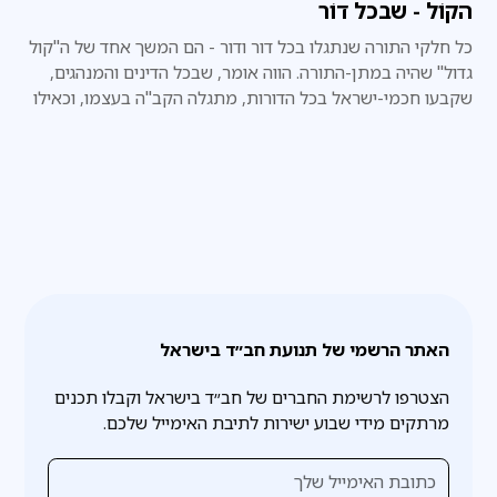
הקוֹל - שבכל דוֹר
כל חלקי התורה שנתגלו בכל דור ודור - הם המשך אחד של ה"קול
גדול" שהיה במתן-התורה. הווה אומר, שבכל הדינים והמנהגים,
שקבעו חכמי-ישראל בכל הדורות, מתגלה הקב"ה בעצמו, וכאילו
הוא עצמו אמרם באופן ישיר, ממש כפי שהיה במעמד הר-סיני.
האתר הרשמי של תנועת חב״ד בישראל
הצטרפו לרשימת החברים של חב״ד בישראל וקבלו תכנים
מרתקים מידי שבוע ישירות לתיבת האימייל שלכם.