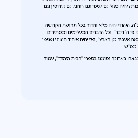
רא יהיה כפול גם גשמי וגם רוחני, גם אירוסין וגם
קב"ה, היהודי יהיה מלא וחדור בכל תחושת הקדושה
י פי ה' דיבר", וכל הדברים המעלימים ומסתירים
ה אעביר מן הארץ", ואז יהיה איחוד חיצוני ופנימי
 ממ"ש.
, עמוד 241. ועוד. הענינים נתבארו בארוכה וסומנו בספרי "הבית היהודי", עמוד