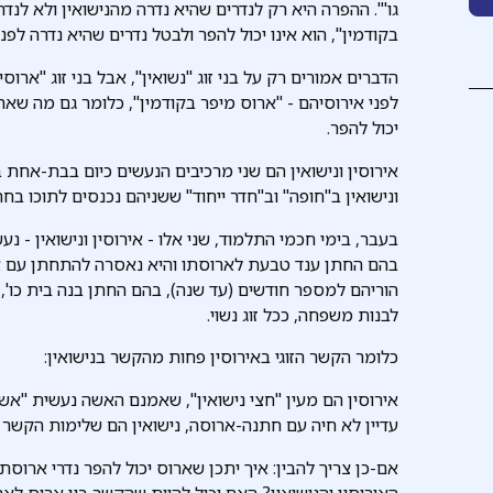
גו'". ההפרה היא רק לנדרים שהיא נדרה מהנישואין ולא לנדר
בקודמין", הוא אינו יכול להפר ולבטל נדרים שהיא נדרה לפני
הדברים אמורים רק על בני זוג "נשואין", אבל בני זוג "ארוס
לפני אירוסיהם - "ארוס מיפר בקודמין", כלומר גם מה שארו
יכול להפר.
אירוסין ונישואין הם שני מרכיבים הנעשים כיום בבת-אחת
ונישואין ב"חופה" וב"חדר ייחוד" ששניהם נכנסים לתוכו בחת
בעבר, בימי חכמי התלמוד, שני אלו - אירוסין ונישואין - נע
בהם החתן ענד טבעת לארוסתו והיא נאסרה להתחתן עם א
הוריהם למספר חודשים (עד שנה), בהם החתן בנה בית כו', וא
לבנות משפחה, ככל זוג נשוי.
כלומר הקשר הזוגי באירוסין פחות מהקשר בנישואין:
אירוסין הם מעין "חצי נישואין", שאמנם האשה נעשית "א
עדיין לא חיה עם חתנה-ארוסה, נישואין הם שלימות הקשר ו
אם-כן צריך להבין: איך יתכן שארוס יכול להפר נדרי ארוסתו
האירוסין והנישואין? האם יכול להיות שהקשר בין ארוס לא