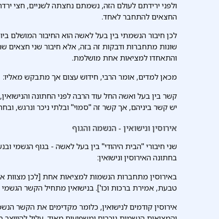
ולפני ירידתם לעולם הזה, נשמתם נחצתה לשניים, חצי ירדה 
החצאים להתחבר לאחד.
לכן חיבור הנשמתי בין בעל לאשה הוא החיבור המושלם ביותר:
שונות מתחברות ודבקות זה בזה, אלא חיבור שני חצאים שה
והתאחדו למציאות אחת מושלמת.
מכאן למדים, אומר הרבי, חידוש עצום אך מתבקש מאליו:
קשר בין בעל ואשה החל עוד הרבה לפני החתונה והנישואין
יש קשר ביניהם, אך קשר זה "סמוי" ובלתי ניכר ונרגש, ובח
אירוסין ונישואין - הנשמה והגוף
שני חיבורי "הבית היהודי" בין בעל לאשה - בגוף הגשמי ו
בחתונה האירוסין ונישואין:
באירוסין מתחברות הנשמות למציאות אחת [לכן מצוות אירו
טבעת, אמירת ברכות וכו']. בנישואין מתחיל הקשר הגשמי 
אירוסין קודמים לנישואין, כלומר מקדימים את הקשר הנשמ
והמציאות הגשמית ניכרים ומשפיעים מאוד, עלול להיווצר