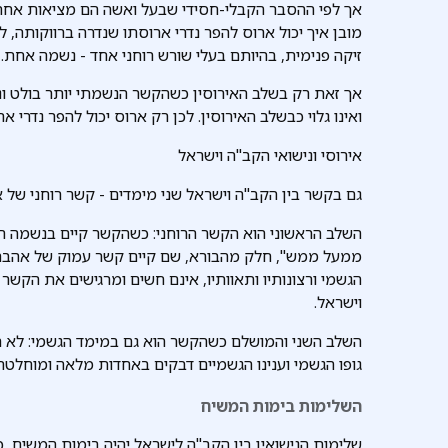
אך לפי ההסבר הקבלי-חסידי שבעל ואשה הם מציאות אחת
מובן איך יכול ארוס להפר נדרי ארוסתו שנדרה ברווקותה, לפ
זיקה פנימית, בהיותם בעלי שורש רוחני אחד - נשמה אחת.
אך זאת רק בשלב האירוסין כשהקשר הנשמתי יותר בולט ונ
ואינו גלוי כבשלב האירוסין. לכן רק ארוס יכול להפר נדרי אר
אירוסי ונישואי הקב"ה וישראל
גם בקשר בין הקב"ה וישראל שני מימדים - קשר רוחני של אי
השלב הראשוני הוא הקשר הרוחני: כשהקשר קיים בנשמה הק
ממעל ממש", חלק מהבורא, שם קיים קשר עמוק של אהבה א
הגשמי ורצונותיו ותאוותיו, אינם חשים ומרגישים את הקשר
וישראל.
השלב השני והמושלם כשהקשר הוא גם במימד הגשמי: לא רק
גופו הגשמי וענינו הגשמיים דבקים באחדות מלאה ומוחלטת 
השלימות בימות המשיח
שלימות הנישואין בין הקב"ה לישראל יהיה בימות המשיח, כ