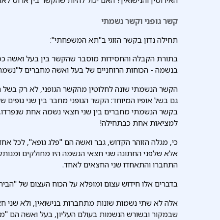
קשר גופני וקשר נשמתי
תחילה נדון בקשר הזוגי ב"תא המשפחתי":
בתורת הקבלה והחסידות מוסבר שהקשר בין בעל ואשה כפו
בנשמה - הכוחות הרוחניים של בעל ואשה מחברים ל"נשמה
הקשר הנשמתי שונה לחלוטין מהקשר הגופני, לא רק בשל הי
גם בשל אופיו המיוחד: הקשר הגופני מחבר בין שני גופים 
בקשר הנשמתי מחברים בין שני חצאי נשמה אחת שנפרדו,
למציאות אחת כבתחילה!
כי, מגלה הזוהר הקדוש, גבר ואשה הם "פלג גופא", לכל א
אלא שלפני החתונה שני חצאי הנשמה היו מחולקים ומנותקים
התחברו והתאחדו שני החצאים לאחד.
בדברים אלו חידוש עצום ומופלא על הכוח העצום של "הבית ה
אלה לא שתי נשמות שונות מתחברות בנישואין, ולא שני ח
שבמקור ובשורש הנשמות בעולם העליון, בעל ואשה הם "מצ