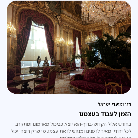
חגי ומועדי ישראל
הזמן לעבוד בעצמנו
בחודש אלול הקדוש-ברוך-הוא יוצא כביכול מארמונו ומתקרב
לכל יהודי, מאיר לו פנים ומנגיש לו את עצמו. מי שרק רוצה, יכול
בן רגע לעמוד מול מלך מלכי המלכים