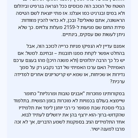
השטח של הכוכב הזה מכוסים ככל הנראה בגרפיט וביהלום
ולא במים ובגרניט כמו אצלנו. אז מתי יוצאת לשם הטיסה
הראשונה, אתם שואלים? ובכן, לא כדאי להכין מזוודות:
מידת החום שם מגיעות ל-2159 מעלות צלזיוס. כך שלא
ניתן לעשות שם עסקים, בינתיים.
אמנם עדיין לא הנפיקו מניות כרייה לכוכב הזה, אבל
בהחלט אפשר לקחת ממנו תובנות – ובחינם. למשל: אם
יש כל כך הרבה יהלומים (ולא משנה היכן) מהו בעצם ערכם
האמיתי? האם ערכו האמיתי של דבר נקבע רק על סמך
נדירות או שכיחות, או שמא יש קריטריונים אחרים למדידה
ערכית?
במקורותינו מוזכרות "אבנים טובות ומרגליות" כחומר
שיימצא בעולם בכמויות לא מוכרות בזמן המשיח. בתלמוד
בבלי מסכת שבת מסופר כי רבי יוחנן לימד את תלמידיו
שהקדוש-ברוך-הוא ירצף בהן את ירושלים לעתיד לבוא.
אחד התלמידים הגיב בספקנות לשמע הדברים, אך לא זכה
מרבו למענה ישיר.