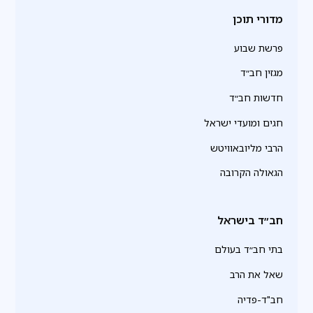
מדורי תוכן
פרשת שבוע
מגזין חב״ד
חדשות חב״ד
חגים ומועדי ישראל
הרבי מליובאוויטש
הגאולה הקרובה
חב״ד בישראל
בתי חב״ד בעולם
שאל את הרב
חב"ד-פדיה