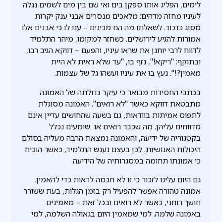
לימים, הפליג אותו ספקן בים ואי שם בין מים לשמים נגלה
לעיניו מחזה מדהים: מלאכים מנסרים אבני ענק יקרות
מסוג כדכוד. לשאלתו מה הם מכינים – ענו לו כי אבנים אלו
אמורות להגיע לירושלים. כשחזר למקומו, מיהר התלמיד
לדווח לרבי יוחנן את שראו עיניו, והפעם – דווקא הגיב רבו,
ובתוקף: "ריקא!", נזף בו, "עד שלא ראית לא היית
מאמין?!". נעץ בו את עיניו ועשהו גל של עצמות.
בכתבי החסידות מבואר כי עיקר גדולתה של האמונה
מתבטאת דווקא כאשר "לא רואים". האמונה מסוגלת
לתפוס אמיתות בוודאות, גם בשעה שהחושים עדיין אינם
מדווחים עליהן. מה שכבר רואים או שומעים נכלל
בקטגוריה של ידיעה, והאמונה נמצאת הרבה מעליה בסולם
היכולות האנושיות. לכן בעצם נענש התלמיד, כאשר הוכיח
כי אמונתו תחומה במסגרותיה של הידיעה.
גם היום עלינו לזכור כי זו לא חכמה לראות כדי להאמין.
אמונה טהורה אפשר להפעיל רק בזמן הגלות, בעת ששורר
חושך רוחני, כאשר לא רואים ובכל זאת – מאמינים
באמונה שלמה. למי שמאמין היום בגאולה השלמה, למי