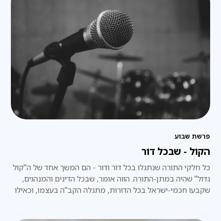
פרשת שבוע
הקוֹל - שבכל דוֹר
כל חלקי התורה שנתגלו בכל דור ודור - הם המשך אחד של ה"קול
גדול" שהיה במתן-התורה. הווה אומר, שבכל הדינים והמנהגים,
שקבעו חכמי-ישראל בכל הדורות, מתגלה הקב"ה בעצמו, וכאילו
הוא עצמו אמרם באופן ישיר, ממש כפי שהיה במעמד הר-סיני.