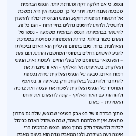
ונפש, כי אם חלוקה דקה ומעודנת יותר. הנפש הבהמית
מטבעה איננה רעה. ויתר על כן, מטבעה אין היא נמשכת
אל התאוות הגופניות דווקא. הנפש הבהמית יכולה להתעדן
ולהשכיל, ולהגיע להישגים גדולים בחיי הרוח – ועם כל זה,
להישאר בבהמיותה. הנפש הבהמית משמעה – נפשו של
האדם כיצור ביולוגי, כדרגת התפתחות מסוימת במערכת
הזאולוגית. ברור, שגם בתחום זה עליון הוא האדם וביכולתו
להגיע להישגים גדולים בתחומי המחשבה והרגש, ועם זאת
– הוא נשאר בתחומם של בעלי החיים. לעומת זאת, הנפש
האלוקית, בשאיפתה אל האלוקי – היא זו שיוצרת את
דמות האדם. טבעה של הנפש האלוקית שהיא נכספת
להתחבר ולהתבטל באלוקות, ורק בשאיפה זו, במאמץ
המתמיד של הנפש האלוקית לשכוח את עצמה ואת צרכיה
ולהזדהות עם האור האלוקי – קונה לו האדם את זהותו
האמיתית – כאדם.
מתוך הגדרה זו של המאבק הפנימי שבנפש, עולה גם פתרון
מתאים. אין זו מלחמת השמד, שבה משתדל האדם כביכול
לכלות ולהשמיד חלק מתוך נפשו. הנפש הבהמית הרי
איננה רעה בעיקרה, ולכן המאבק נגדה הוא בעצם מאבק