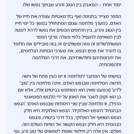
יסוד אחת – המאבק בין הטוב והרע שבתוך נפשו שלו.
הספר מצייר בתנופה ואף בדרמאטיות עצורה את חייו של
האדם, כמערך מלחמה עצום המתחולל במשך כל ימי חייו
בין הטוב והרע, בין הדחפים הכופים את נפשו לרדת למטה
לבין השאיפה להעפיל כלפי מעלה. פרקי הספר
המשתלשלים זה מזה ומשולבים זה בזה מובילים את הלומד
בו להכיר את פנים הנפש, את מערכי הכוחות הנלחמים,
את יתרונותיהם וחולשותיהם, את דרכי המלחמה
ותהפוכותיה.
בגישתו של המחבר למלחמה זו יש כעין פתח של גישה
חדשה. המלחמה שבנפש האדם, אינה מלחמה בין 'טוב'
ל'רע' (וכמעט שאין הוא משתמש בביטוים אלה, אלא אם
כן הוא זקוק לשבר את האוזן על ידי הלבוש הסמאנטי
הרגיל), זו מלחמה שבין שני היסודות שבנפש האדם: 'הנפש
הבהמית' ו'הנפש האלוקית'. הנפש האלוקית היא חלק
הנפש השואף אל האלוקי, בכל דרכי ביטויה, והנפש
הבהמית היא חלק הנפש הקשור אל הוויות העולם הזה.
ואולם, אין אלה רק חילופי שמות למושגים של טוב ורע, גוף