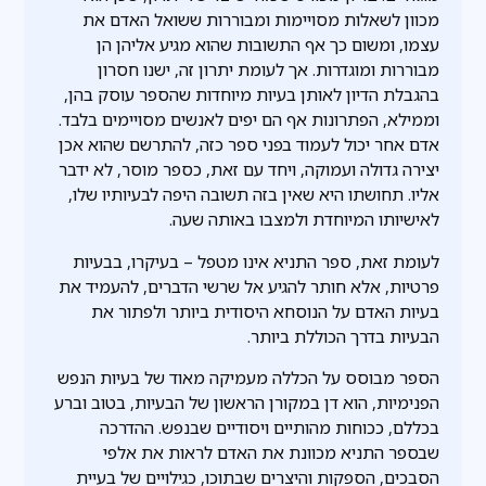
מכוון לשאלות מסויימות ומבוררות ששואל האדם את
עצמו, ומשום כך אף התשובות שהוא מגיע אליהן הן
מבוררות ומוגדרות. אך לעומת יתרון זה, ישנו חסרון
בהגבלת הדיון לאותן בעיות מיוחדות שהספר עוסק בהן,
וממילא, הפתרונות אף הם יפים לאנשים מסויימים בלבד.
אדם אחר יכול לעמוד בפני ספר כזה, להתרשם שהוא אכן
יצירה גדולה ועמוקה, ויחד עם זאת, כספר מוסר, לא ידבר
אליו. תחושתו היא שאין בזה תשובה היפה לבעיותיו שלו,
לאישיותו המיוחדת ולמצבו באותה שעה.
לעומת זאת, ספר התניא אינו מטפל – בעיקרו, בבעיות
פרטיות, אלא חותר להגיע אל שרשי הדברים, להעמיד את
בעיות האדם על הנוסחא היסודית ביותר ולפתור את
הבעיות בדרך הכוללת ביותר.
הספר מבוסס על הכללה מעמיקה מאוד של בעיות הנפש
הפנימיות, הוא דן במקורן הראשון של הבעיות, בטוב וברע
בכללם, ככוחות מהותיים ויסודיים שבנפש. ההדרכה
שבספר התניא מכוונת את האדם לראות את אלפי
הסבכים, הספקות והיצרים שבתוכו, כגילויים של בעיית