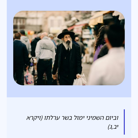
וביום השמיני ימול בשר ערלתו (ויקרא
יב,ג)