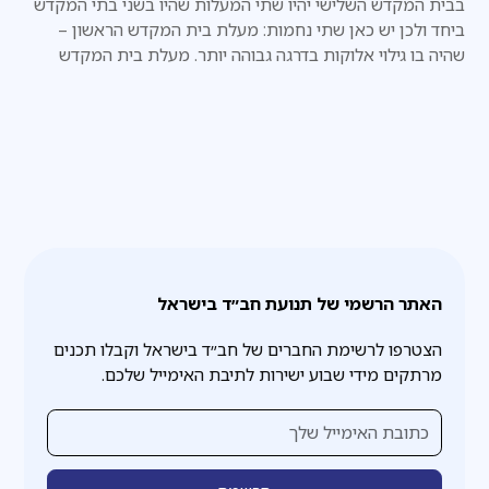
בבית המקדש השלישי יהיו שתי המעלות שהיו בשני בתי המקדש
ביחד ולכן יש כאן שתי נחמות: מעלת בית המקדש הראשון –
שהיה בו גילוי אלוקות בדרגה גבוהה יותר. מעלת בית המקדש
השני – שהיה 'מצד התחתון' ולכן 'תפס' יותר בגשמיות העולם,
הוא היה גדול יותר והתקיים יותר שנים.
האתר הרשמי של תנועת חב״ד בישראל
הצטרפו לרשימת החברים של חב״ד בישראל וקבלו תכנים
מרתקים מידי שבוע ישירות לתיבת האימייל שלכם.