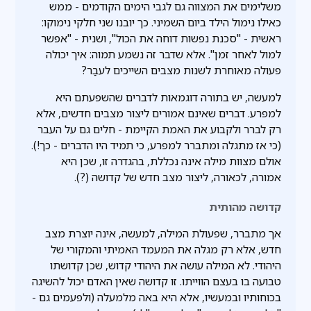
משלימים את המצווה גם לגבי הימים הקודמים - ממש
כאילו נימול הילד ביום השמיני. כך יובנו שני חלקי נימוקו:
ראשית - "סכנת נפשות דוחה את הכול", ושנית - "אפשר
למול לאחר זמן". אלא שדבר זה נשמע תמוה: איך יכולה
פעולה מאוחרת לשנות מצבים השייכים לעבַר?
למעשה, יש בתורה דוגמאות לדברים שהשפעתם היא
למפרע. דברים שאינם אמורים ליצור מצבים חדשים, אלא
רק לברר ולקבוע את האמת הקיימת - חלים גם על העבר
(כי אז מתגלה ומתברר למפרע, כי תמיד היו הדברים - כך!).
אולם מצוות מילה אינה נכללת, בהגדרה זו, שכן היא
אמורה, לכאורה, ליצור מצב חדש של קדושה (?).
קדושה מהותית
אך מתברר, שפעולת המילה, למעשה, אינה יוצרת מצב
חדש, אלא רק מגלה את המעמד האמיתי והמקורי של
היהודי. לא המילה עושה את היהודי קדוש, שכן קדושתו
טבועה בו בעצם הווייתו. זו קדושה שאין האדם יכול להשיגה
בכוחותיו ובמעשיו, אלא היא באה מלמעלה (ולפעמים גם -