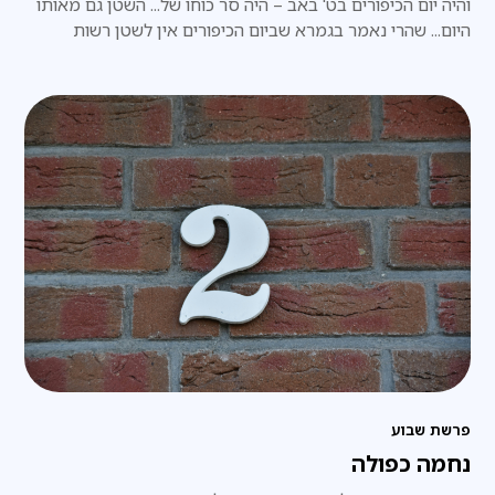
והיה יום הכיפורים בט' באב – היה סר כוחו של... השטן גם מאותו
היום... שהרי נאמר בגמרא שביום הכיפורים אין לשטן רשות
לקטרג. ונמצא שלא היה היצר הרע מוצא ידיו ורגליו לקטרג
ולהחריב את בית המקדש
פרשת שבוע
נחמה כפולה