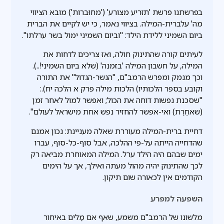
בפרשתנו פרשת 'תזריע מצורע' ('מחוּברות') מובא הציווי
מה' עלברית-המילה. בציווי נאמר, כי יש לקיים את הברית
ביום השמיני ללידת הילד: "וביום השמיני ימול בשר ערלתו".
לעיתים קורה שהתינוק חולה, ואז צריכים לדחות את
המילה, על חשבון המילה 'בזמנה' (שלא ביום השמיני!..).
וכך מנמק ומפרש הרמב"ם, "הנשר-הגדול" את התורה
וקובע בספר הלכותיו) הלכות מילה פרק א הלכה יח).:
"שסכנת נפשות דוחה את הכול; ואפשר למול לאחר זמן
(שאחֶרֶת) ואי-אפשר להחזיר נפש אחת מישראל לעולם".
דחיית ברית-המילה מעוררת שאלה מעניינת: נכון אמנם
שהדחייה הייתה על-פי ההלכה, אבל סוף-כל-סוף, עברו
ימים שבהם היה הילד ערל. המילה המאוחרת מביאה רק
לכך שהתינוק יהיה מהול מעתה ואילך, אך על הימים
הקודמים אין לכאורה שום תיקון.
השפעה למפרע
מלשונו של הרמב"ם משמע, שאף אם מַלים באיחור