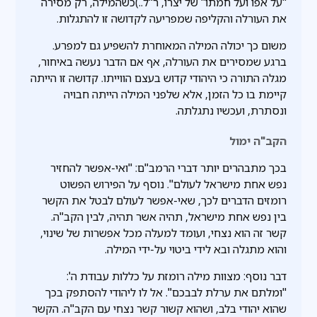
"על אפו ועל חמתו" של יצרו, ר"ל..)כשהמילה, רק מסירה
את העורלה והקליפה שמפריעה לקדושה זו להתגלות.
משום כך יכולה המילה המאוחרת להשפיע גם למפרע.
ברגע שמסירים את העורלה, אף אם הדבר נעשה באיחור,
מגלה התורה כי היהודי קדוש בעצם הווייתו. קדושה זו הייתה
קיימת בו כל הזמן, אלא שלפני המילה הייתה חבויה
ונסתרת, ועכשיו נתגלתה.
הקב"ה ימול
בכך מתבהרים יותר דברי הרמב"ם: "ואי-אפשר להחזיר
נפש אחת מישראל לעולם". נוסף על הפירוש הפשוט
רומזים הדברים לכך, שאי-אפשר לעולם לבטל את הקשר
בין נפש אחת מישראל, תהיה אשר תהיה, לבין הקב"ה.
קשר זה הוא נצחי, ועומד למעלה מכל אפשרות של שינוי,
והוא מתגלה ובא לידי ביטוי על-ידי המילה.
דבר נוסף: מצוות מילה רומזת על כללות עבודת ה':
"ומלתם את ערלת לבבכם". אל לו ליהודי להסתפק בכך
שהוא יהודי בלב, ושהוא קשור קשר נצחי עם הקב"ה. הקשר