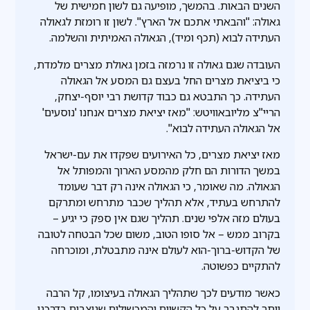
השנים הבאות. בהמשך, מופיעה גם לשון חמישית של
גאולה: "והבאתי אתכם אל הארץ". לשון זו רומזת לגאולה
העתידה לבוא (תכף ומיד), הגאולה האמיתית והשלמה.
העובדה שגם גאולה זו נרמזה בזמן גאולת מצרים מלמדת,
כי ביציאת מצרים החל בעצם גם המסע אל הגאולה
העתידה. כך התבטא גם כבוד קדושת רבי יוסף-יצחק,
הריי"צ מליובאוויטש: "מאז יציאת מצרים אנחנו 'נוסעים'
אל הגאולה העתידה לבוא".
מאז יציאת מצרים, כל האירועים שפקדו את עם-ישראל
במשך הדורות הם חלק מהמסע הארוך והמפותל אל
הגאולה. מה שאומר, כי הגאולה אינה רק דבר שעומד
להתרחש בעתיד, אלא תהליך שכבר מתרחש ומתרקם
בעולם מזה אלפי שנים. תהליך שגם אין ספק כי יגיע –
בקרוב ממש – אל סופו הטוב, משום שכל הבטחה לטובה
של הקדוש-ברוך-הוא לעולם אינה מתבטלת, ומוכרחה
להתקיים כפשוטה.
כאשר מודעים לכך שתהליך הגאולה בעיצומו, קל הרבה
יותר להתגבר על כל הקשיים והמכשולים שניצבים בדרכנו.