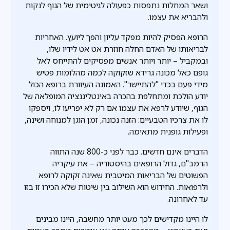
ושאר המחלות נתפסות כפעולה לגיטימית של הגוף לנקות
ולהבריא את עצמו.
הרופא הפסיק להיות מפקד עליון והפך ליועץ. האחריות
לבריאותו של האדם החלה חוזרת אט אט לידיו שלו,
ובמקביל – יותר ויותר אנשים מפסיקים להתייחס לאל
גופם כאל מכונה גרידא שזקוקה לכמה מהלומות פטיש
מידי פעם בכדי "להתיישר". האמונה העיוורת ברופא הכול
יודע הולכת ומתחלפת בהכרה באינטליגנציה המופלאה של
הגוף, שיודע לרפא את עצמו אם רק לא יפריעו לו, ויספקו
לו את צרכיו הטבעיים: הזנה נכונה, זמן הוגן למנוחה ושינה,
ופעילות גופנית מתאימה.
הדברים אינם חדשים. כבר לפני כ-800 שנה התווה
הרמב"ם, גדול הרופאים בהיסטוריה – את עיקריה
הפשוטים של הבריאות המיטבית שאינה זקוקה לרופא
ולרפואות. החידוש הוא השילוב בין שיטות שלא הכירו זו בזו
עד לאחרונה.
לו היינו מקדישים לכך מעט יותר מחשבה, היינו מבינים