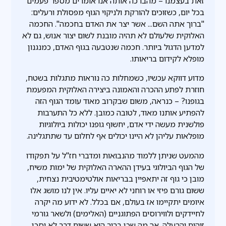
זאת בעצמנו – מהברכה אותה אנו אומרים מספר פעמים
בכל יום, כשזוכים להורקת ולניקוי הגוף מפסולת ורעלים:
"ברוך אתה השם... אשר יצר את האדם בחכמה". החכמה
האלוקית שלעולם לא תהיה מובנת לשום יצור אנוש, גם לא
למדען הדגול ביותר. חכמה שנטבעה בגוף האדם, כמנגנון
מופלא לקידום בריאותו.
מדוע דווקא עכשיו, כשמחלות כה נוראות מתגלות בשטח,
חוזרת לפתע ההכרה והאמונה ביצירה האלוקית המפעמת
בגופנו? – כנראה, משום שבקרוב מאוד עומד הגוף הזה
להפתיע אותנו מאוד, לטובה כמובן. ללא כל התערבות
פולשנית מעשה ידי אדם, יחשוף גופנו יכולות ביולוגיות
מופלאות עליהן לא היינו יכולים אף לחלום עד שתתגלינה.
מהמעט שניתן ללמוד מהנבואות ומדברי חז"ל על תפקודו
של הגוף הביולוגי בעידן ההארה האלוקית של ימות משיח,
מובן כי גוף זה יתאפיין בבריאות אולטימטיבית נצחית,
ששום גורם פיזי או רוחני לא יאיים עליו. אין לנו מושג אלו
איומים יתקיימו אז בעולם, אם בכלל. לא ידוע מה יקרה
לחיידקים ולווירוסים הפתוגניים (האלימים) ולשאר גורמי
זיהום והרעלה. אך מה שכן ברור הוא ששום דבר לא יסכן