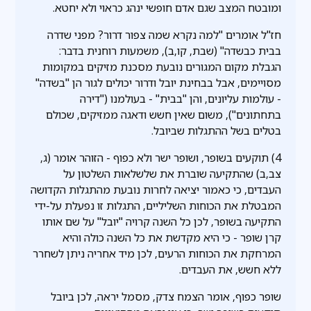
ומובטח המצב שגם אדם חופשי ינהג כראוי ולא יחטא.
חז"ל אומרים "למה נקרא שמה צפור דרור? מפני שדרה
בבית כבשדה" (שבת, קו,ב), משמעות רוחנית בדבר:
הגבלת מקום המגורים נובעת מסכנת מזיקים במקומות
מסויימים, אבל בבחינת יובל ודרור יכולים לגור הן "בשדה"
- עולמות עליונים, והן "בבית" - בעולמנו ("דירה
בתחתונים"), משום שאין חשש ודאגה ממזיקים, שכולם
בטלים בשל ההתגלות שביובל.
4) תוקעים בשופר, ושופר ישר ולא כפוף - הזוהר אומר (ג,
צב,ב) שהתקיעה שוברת את שלשלאות השלטון על
העבדים, כי כאמור יציאה לחרות נובעת מהתגלות הקדושה
המבטלת את הכוחות השליליים, התגלות זו נפעלת על-ידי
התקיעה בשופר, לכן כל השנה קרויה "יובל" על שם אותו
קרן שופר - כי היא מקדשת את כל השנה כולה והיא
המרחקת את הכוחות הרעים, לכן מיד אחריה ניתן לשחרר
ללא חשש, את העבדים.
שופר כפוף, אומר הצמח צדק, מסמל יראה, לכן ביובל