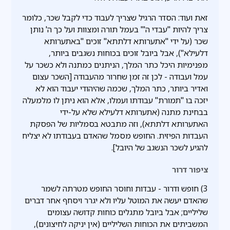
זאת ועוד: הסדר הרגיל שצריך לעבוד כדי לקבל שכר, כלומר
צריך להיות "עבדי ה'" בעמל תורה ומצוות ועל כך ה' נותן
שכר (על ידי "אתערותא דלתתא" זוכים "באתערותא
דלעילא"), אבל ביובל זוכים בכוחות נשגבים ביותר,
מפנימיות היכל כתר המלך, הניתנים כמתנה ולא כשכר על
עמל ועבודה - לכן זה זמן שחרור מהעבודה [השכר עצום
ואדיר ביותר, כתר המלך, שכמה שהיהודי יעבוד הוא לא
יזכה בו "תמורת" עבודתו ועמלו, אלא הוא ניתן לו מלמעלה
בבחינת מתנה (אתערותא דלעילא שלא על-ידי
האתערותא דלתתא), וזה מתבטא בסמליות של הפסקת
העבדות הפיזית. החופש מסמל שהאדם בעבודתו לא יצליח
להגיע לשכר הנשגב של היובל].
ציפור דרור
3) חופש ודרור - עבדות וחוסר החופש מטרתה לשמר
שהאדם יעשה את המוטל עליו ולא יגרר ויסחף אחר דברים
שליליים; אבל ביובל מתגלים כוחות קדושה עצומים
המשביתים את הכוחות השליליים (אין יניקה לחיצונים),