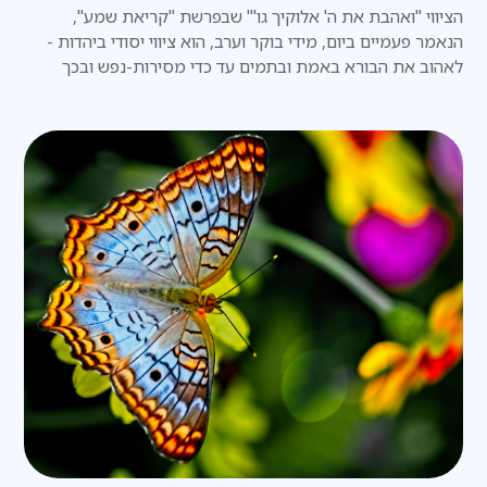
הציווי "ואהבת את ה' אלוקיך גו'" שבפרשת "קריאת שמע",
הנאמר פעמיים ביום, מידי בוקר וערב, הוא ציווי יסודי ביהדות -
לאהוב את הבורא באמת ובתמים עד כדי מסירות-נפש ובכך
לקדש שם שמים.