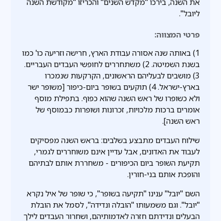
את השנה, בירכו "מקדש השנים" והכריזו "מקודשת השנה
ליובל".
פרטי המצווה:
1) באותה שנה אסורה עבודת הארץ, חרישה וזריעה כו' כמו
בשנת השמיטה. 2) משתחררים לחופשי העבדים העבריים.
3) מוּשבים לבעליהם הראשונים, הקרקעות שנמכרו
בארץ-ישראל. 4) תוקעים בשופר ביום-כיפור [משופר ישר
ולא כשופרו של ראש השנה שהוא כפוף. בתפילת מוסף
אומרים ברכות מלכויות, זכרונות ושופרות כבמוסף של
ראש השנה].
שילוח העבדים מתבצע בשלבים: בראש השנה מפסיקים
לעבוד את האדונים, אבל עדיין אינם משוחררים לגמרי,
תקיעת השופר ביום הכיפורים - משחררת אותם לבתיהם
והופכת אותם בני-חורין.
השם "יובל" ענינו "תקיעה בשופר", כי שופר של איל נקרא
"יובל". וגם משמעותו "הובלה ונדידה", לסמל את הובלת
הבעלים ונדידתם חזרה לאדמותיהם, ושחרור העבדים לילך