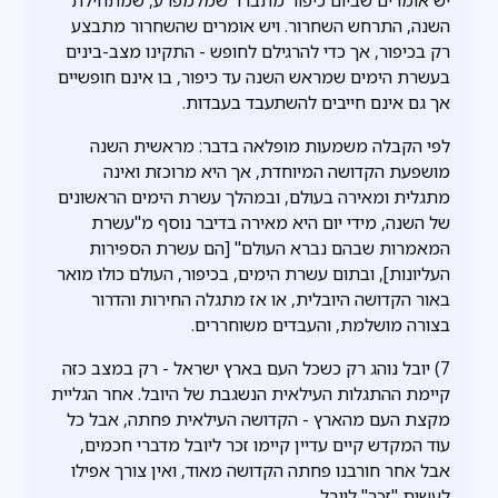
יש אומרים שביום כיפור מתברר שמלמפרע, שמתחילת
השנה, התרחש השחרור. ויש אומרים שהשחרור מתבצע
רק בכיפור, אך כדי להרגילם לחופש - התקינו מצב-בינים
בעשרת הימים שמראש השנה עד כיפור, בו אינם חופשיים
אך גם אינם חייבים להשתעבד בעבדות.
לפי הקבלה משמעות מופלאה בדבר: מראשית השנה
מושפעת הקדושה המיוחדת, אך היא מרוכזת ואינה
מתגלית ומאירה בעולם, ובמהלך עשרת הימים הראשונים
של השנה, מידי יום היא מאירה בדיבר נוסף מ"עשרת
המאמרות שבהם נברא העולם" [הם עשרת הספירות
העליונות], ובתום עשרת הימים, בכיפור, העולם כולו מואר
באור הקדושה היובלית, או אז מתגלה החירות והדרור
בצורה מושלמת, והעבדים משוחררים.
7) יובל נוהג רק כשכל העם בארץ ישראל - רק במצב כזה
קיימת ההתגלות העילאית הנשגבת של היובל. אחר הגליית
מקצת העם מהארץ - הקדושה העילאית פחתה, אבל כל
עוד המקדש קיים עדיין קיימו זכר ליובל מדברי חכמים,
אבל אחר חורבנו פחתה הקדושה מאוד, ואין צורך אפילו
לעשות "זכר" ליובל.