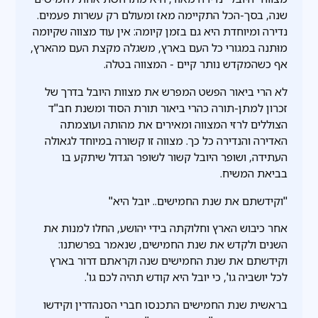
שנה, בסך-הכל התקיימה מאז ומעולם רק עשרות פעמים.
נדירה ומיוחדת היא גם בזמן קיומה: אין עוד מצווה שקיומה
מוּתנה במגורי כל העם בארץ, משגלה מקצת העם מהארץ,
אף כשהמקדש נותר קיים - המצווה בטלה.
לא הרי ביאור הפשט המפרש את מצוות היובל בדרך של
זכרון למתן-תורה כהרי ביאור תורת הסוד ומשנת חב"ד
הצוללים לרזי המצווה ומאירים את מהותה ועוצמתה
האדירה והנדירה כל כך. מצווה זו קשורה במיוחד לגאולה
העתידה, ושופר היובל קשור לשופר הגדול שיתקע בו
בביאת המשיח.
"וקידשתם את שנת החמישים.. יובל היא"
אחר כיבוש הארץ וחלוקתה בידי יהושע, החלו למנות את
השנים ולקדש את שנת החמישים, שנאמר בפרשתנו:
וקידשתם את שנת החמישים שנה וקראתם דרור בארץ
לכל יושביה גו', כי יובל היא קודש תהיה לכם גו'.
בראשית שנת החמישים התכנסו חברי הסנהדרין וקידשו