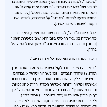
"שמיטה", לשבות מעבודת הארץ בשנה שביעית, ניתנה כדי
להזכיר שה' ברא את העולם - "כי ששת ימים עשה ה' את
השמים ואת הארץ וביום השביעי שבת וינפש" [לכן כתוב
בתורה שבעה לשונות "שביתה" על השמיטה, להדגיש את
הקשר לשבעת ימי בראשית];
אבל מצוות ה"יובל", לשבות בשנת החמישים, היא לזכר
מתן-תורה במעמד הר סיני ביום החמישים לספירת העומר
[ובמתן תורה רמזה התורה ואמרה "במשוך היובל המה יעלו
בהר"].
הזכרון למתן-תורה הוא פשר כל מצוות היובל:
1) תקיעה בשופר - זכר לקול השופר שנשמע במעמד מתן
תורה. 2) שחרור העבדים - זכר לשחרור ישראל מעבדותם
במצרים כדי לקבל את התורה. ועוד: במתן תורה זכו בחרות
אמיתית ומלאה, "חרות ממלאך המוות, חרות מהמלכויות
וחרות מהיסורין". והתורה היא חרות, כמאמר המשנה "אין
לך בן חורין אלא מי שעוסק בתורה". 3) אסור לזרוע
ולקצור - כמו שהיה בהר סיני, במקום המדבר, לא זריעה
ולא קצירה. 4) השבת קרקעות לבעליהם הראשונים - כפי