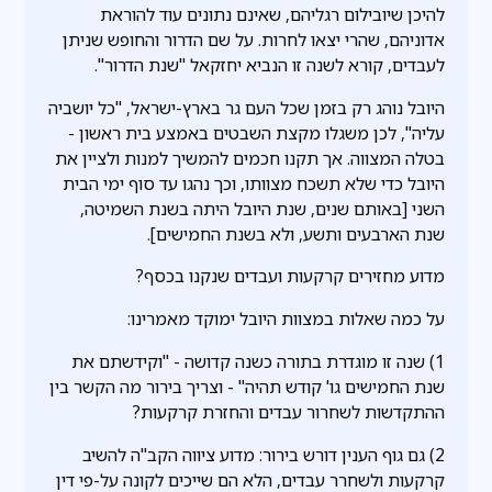
להיכן שיובילום רגליהם, שאינם נתונים עוד להוראת
אדוניהם, שהרי יצאו לחרות. על שם הדרור והחופש שניתן
לעבדים, קורא לשנה זו הנביא יחזקאל "שנת הדרור".
היובל נוהג רק בזמן שכל העם גר בארץ-ישראל, "כל יושביה
עליה", לכן משגלו מקצת השבטים באמצע בית ראשון -
בטלה המצווה. אך תקנו חכמים להמשיך למנות ולציין את
היובל כדי שלא תשכח מצוותו, וכך נהגו עד סוף ימי הבית
השני [באותם שנים, שנת היובל היתה בשנת השמיטה,
שנת הארבעים ותשע, ולא בשנת החמישים].
מדוע מחזירים קרקעות ועבדים שנקנו בכסף?
על כמה שאלות במצוות היובל ימוקד מאמרינו:
1) שנה זו מוגדרת בתורה כשנה קדושה - "וקידשתם את
שנת החמישים גו' קודש תהיה" - וצריך בירור מה הקשר בין
ההתקדשות לשחרור עבדים והחזרת קרקעות?
2) גם גוף הענין דורש בירור: מדוע ציווה הקב"ה להשיב
קרקעות ולשחרר עבדים, הלא הם שייכים לקונה על-פי דין