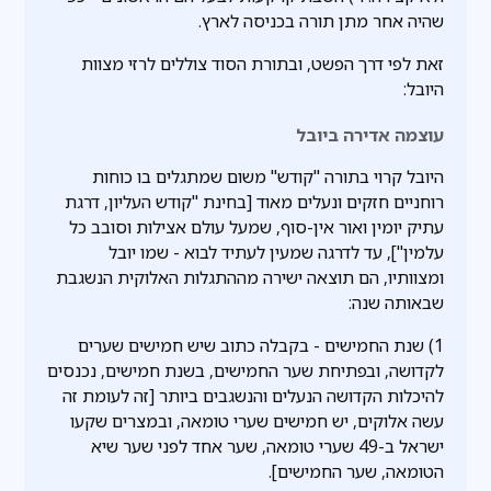
שהיה אחר מתן תורה בכניסה לארץ.
זאת לפי דרך הפשט, ובתורת הסוד צוללים לרזי מצוות
היובל:
עוצמה אדירה ביובל
היובל קרוי בתורה "קודש" משום שמתגלים בו כוחות
רוחניים חזקים ונעלים מאוד [בחינת "קודש העליון, דרגת
עתיק יומין ואור אין-סוף, שמעל עולם אצילות וסובב כל
עלמין"], עד לדרגה שמעין לעתיד לבוא - שמו יובל
ומצוותיו, הם תוצאה ישירה מההתגלות האלוקית הנשגבת
שבאותה שנה:
1) שנת החמישים - בקבלה כתוב שיש חמישים שערים
לקדושה, ובפתיחת שער החמישים, בשנת חמישים, נכנסים
להיכלות הקדושה הנעלים והנשגבים ביותר [זה לעומת זה
עשה אלוקים, יש חמישים שערי טומאה, ובמצרים שקעו
ישראל ב-49 שערי טומאה, שער אחד לפני שער שיא
הטומאה, שער החמישים].