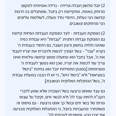
2) יובל מלשון הובלה ונדידה - נדידה אמיתית למקום
מרוחק באמת, מתקיימת רק ביובל, שמתגלים בה דרגות
קדושה הכי נעלות, היהודי נודד מעלה, לעולמות עליונים
הכי מרוחקים ונשגבים.
2) הפסקת העבדות - לצד הפסקת העבדות הפיזית קיימת
גם הפסקת עבדות רוחנית: "עבדות" היא עבודת כפיה
שאינה תלויה בחשק ורצון העובד, גם היהודי בעבודת ה'
נקרא "עבד" - בשל הצורך לכפות ולהכריח את יצריו לעבוד
את ה', אבל ביובל הוא מתעלה וסופג קדושה עילאית ואינו
צריך עוד לכפות את יצריו, שכן הוא נמשך לעבודת ה'
מפנימיותו [בסגנון החסידות יובל הוא בחינת "ביטול
במציאות" ולא "ביטול היש", כי יש לו הבנה במעלת עבודת
ה', בשל ההתגלות האלוקית הנשגבת].
גם עבד שאוזנו נרצעה בשל העובדה שלא שמע לדברי
הקב"ה להיות עבד לה' ולא לבשר-ודם, וקיבל על עצמו
מרות של בשר ודם ובשל כך אוזנו נרצעת - גם טיפוס זה
משתחרר מהעבדות ביובל, כי ההתגלות האלוקית מכניעה
את יצרו הרע, ומשיבתו לעבודת לה'.