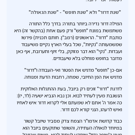
"שנת דרור" ולא "שנת חופש" - "שנת הגאולה"
המילה דרור נדירה ביותר בתורה: בדרך כלל התורה
משתמשת במונח "חופש" ורק פעם אחת (בהקשר זה) היא
כותבת "דרור". הראשונים (רמב"ן. חותם תכנית) פירשו
שמשמעותה "נקיוּת", שכל בעלי הארץ נקיים משיעבוד
ועבדות. "נקי" הוא דבר מזוקק, בלי זיוף ותערובת, אף כאן
מדובר בחופש מוחלט בלא שיעבודים.
אם-כן "חופש" מדגיש את הפטור ואי-העבודה ו"דרור"
מדגיש את הפן החיובי, שמחה, רחבות הדעת ומנוחה.
לדרגת "דרור" זוכים רק ביובל, בעת ההתגלות האלוקית
הנשגבת מעין לעתיד לבוא. וכן נבא הנביא ישעיה (לד, יז):
כה אמר ה' אתם לא שמעתם אלי לקרוא דרור איש לאחיו
ואיש לרעהו, הנני קורא לכם דרור.
כבוד קדושת אדמו"ר הצמח צדק מסביר שיובל קשור
במיוחד לגאולה העתידה, והשופר שתוקעים ביובל הוא
מעין ה'שופר גדול' שיתקע לעתיד לבוא, משום שביובל