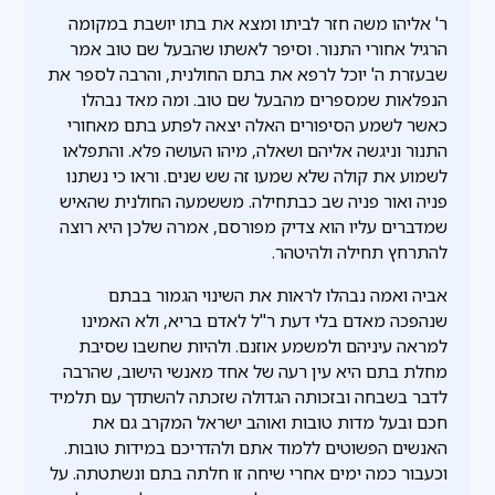
ר' אליהו משה חזר לביתו ומצא את בתו יושבת במקומה
הרגיל אחורי התנור. וסיפר לאשתו שהבעל שם טוב אמר
שבעזרת ה' יוכל לרפא את בתם החולנית, והרבה לספר את
הנפלאות שמספרים מהבעל שם טוב. ומה מאד נבהלו
כאשר לשמע הסיפורים האלה יצאה לפתע בתם מאחורי
התנור וניגשה אליהם ושאלה, מיהו העושה פלא. והתפלאו
לשמוע את קולה שלא שמעו זה שש שנים. וראו כי נשתנו
פניה ואור פניה שב כבתחילה. מששמעה החולנית שהאיש
שמדברים עליו הוא צדיק מפורסם, אמרה שלכן היא רוצה
להתרחץ תחילה ולהיטהר.
אביה ואמה נבהלו לראות את השינוי הגמור בבתם
שנהפכה מאדם בלי דעת ר"ל לאדם בריא, ולא האמינו
למראה עיניהם ולמשמע אוזנם. ולהיות שחשבו שסיבת
מחלת בתם היא עין רעה של אחד מאנשי הישוב, שהרבה
לדבר בשבחה ובזכותה הגדולה שזכתה להשתדך עם תלמיד
חכם ובעל מדות טובות ואוהב ישראל המקרב גם את
האנשים הפשוטים ללמוד אתם ולהדריכם במידות טובות.
וכעבור כמה ימים אחרי שיחה זו חלתה בתם ונשתטתה. על