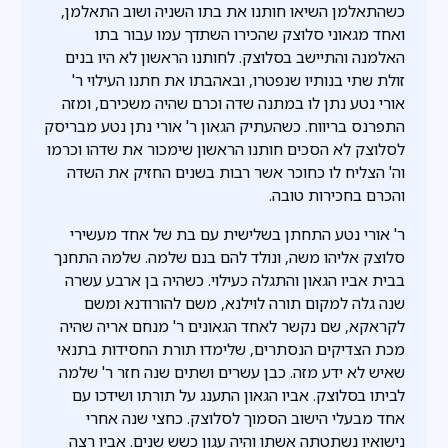
כשהתאלמן השיאו חותנו את בתו השניה ושוב התאלמן,
ואחד מגאוני סלוצק שהכירו השתדך עמו עבור בתו
האלמנה והתיישב בסלוצק. לחותנו הראשון לא היו בנים
זולת שתי בנותיו שנפטרו, ובאהבתו את חתנו העילוי ר'
אורי נטע נתן לו במתנה שדה וכרם שהיה משכירם, ומזה
התפרנס בריווח. כשהעתיק הגאון ר' אורי נתן נטע מבריסק
לסלוצק לא הסכים חותנו הראשון שימכור את שדהו וכרמו
וה' הצליח לו כחוכר אשר רבות בשנים החזיק את השדה
והכרם בחכירות טובה.
ר' אורי נטע התחתן בשלישית עם בת של אחד מעשירי
סלוצק אליהו משה, ונולד להם בנם שלמה. שלמה התחנך
בבית אביו הגאון והתגלה כעילוי. כשהיה בן ארבע עשרה
שנה גלה למקום תורה לוילנא, משם להורודנא ומשם
לקראקא, שם נקשר לאחד הגאונים ר' מנחם אריה שהיה
מכת הצדיקים הנסתרים, שלימדו תורת החסידות בתנאי
שאיש לא ידע מזה. כבן עשרים ושתים שנה חזר ר' שלמה
לביתו בסלוצק. אביו הגאון התענג על תורתו ושידכו עם
אחד מבעלי הישוב הסמוך לסלוצק. כחצי שנה אחרי
נישואיו נשתטתה אשתו והיה עגון כשש שנים. אביו רצה