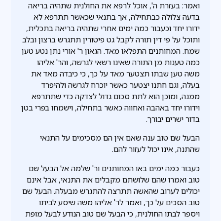
ואמר: בעזרת ה', אוכל לרפא את החולנית שתהיה בריאה
בדעה צלולה כבתחילה, אך בתנאי שכאשר תתרפא לא
ידורו יחד וכעבור כמה ימים אחרי שתהיה בריאה בתכלית,
ותוכל על פי דין תורה לקבל גט פיטורין תתגרש ברצון ובלב
שמח. המחותנים התפלאו מאד. הגאון ר' אורי נתן נטע טען
כמה טענות מן התורה שאינו רשאי לגרשה, והר' אליהו
משה טען שבתו תצטער מאד על כך, כי כיבדה מאד את
בעלה, וגם חתנו יצטער כאשר יוכרח לגרשה ולהיפרד
ממנה, ומוכן הוא לתת סכום גדול לצדקה כדי שתתרפא
וידורו יחד באהבה ואחווה כאשר בתחילה, וישמחו בפרי בטן
בדור ישרים יבורך.
הבעל שם טוב ענה שאם אין הם מסכימים על התנאי
שהתנה, אינו יכול לעזור להם.
כעבור כמה ימים באו המחותנים ור' שלמה אל הבעל שם
טוב ואמרו שהם שלושתם מקבלים את התנאי, אבל אינם
יכולים לערוב שהאשה תתרצה להתגרש מבעלה. הבעל שם
טוב הסכים על כך, ואמר לר' אליהו משה שיסע לביתו
ויספר לבתו החולנית, כי הבעל שם טוב הנודע לבעל מופת