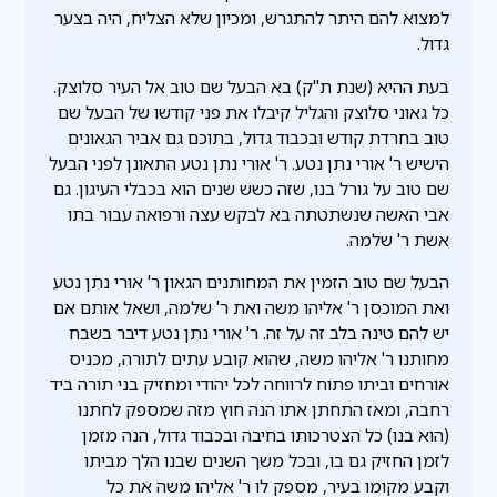
למצוא להם היתר להתגרש, ומכיון שלא הצליח, היה בצער
גדול.
בעת ההיא (שנת ת"ק) בא הבעל שם טוב אל העיר סלוצק.
כל גאוני סלוצק והגליל קיבלו את פני קודשו של הבעל שם
טוב בחרדת קודש ובכבוד גדול, בתוכם גם אביר הגאונים
הישיש ר' אורי נתן נטע. ר' אורי נתן נטע התאונן לפני הבעל
שם טוב על גורל בנו, שזה כשש שנים הוא בכבלי העיגון. גם
אבי האשה שנשתטתה בא לבקש עצה ורפואה עבור בתו
אשת ר' שלמה.
הבעל שם טוב הזמין את המחותנים הגאון ר' אורי נתן נטע
ואת המוכסן ר' אליהו משה ואת ר' שלמה, ושאל אותם אם
יש להם טינה בלב זה על זה. ר' אורי נתן נטע דיבר בשבח
מחותנו ר' אליהו משה, שהוא קובע עתים לתורה, מכניס
אורחים וביתו פתוח לרווחה לכל יהודי ומחזיק בני תורה ביד
רחבה, ומאז התחתן אתו הנה חוץ מזה שמספק לחתנו
(הוא בנו) כל הצטרכותו בחיבה ובכבוד גדול, הנה מזמן
לזמן החזיק גם בו, ובכל משך השנים שבנו הלך מביתו
וקבע מקומו בעיר, מספק לו ר' אליהו משה את כל