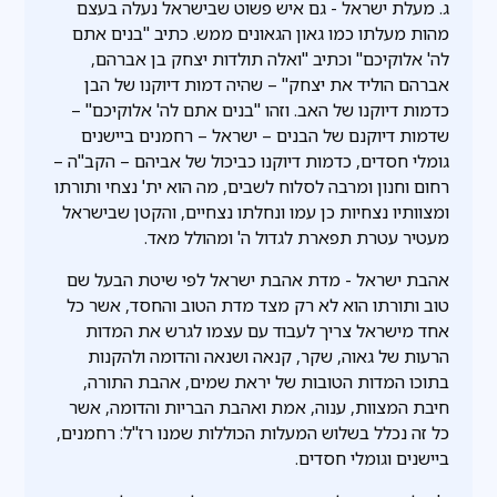
ג. מעלת ישראל - גם איש פשוט שבישראל נעלה בעצם
מהות מעלתו כמו גאון הגאונים ממש. כתיב "בנים אתם
לה' אלוקיכם" וכתיב "ואלה תולדות יצחק בן אברהם,
אברהם הוליד את יצחק" – שהיה דמות דיוקנו של הבן
כדמות דיוקנו של האב. וזהו "בנים אתם לה' אלוקיכם" –
שדמות דיוקנם של הבנים – ישראל – רחמנים ביישנים
גומלי חסדים, כדמות דיוקנו כביכול של אביהם – הקב"ה –
רחום וחנון ומרבה לסלוח לשבים, מה הוא ית' נצחי ותורתו
ומצוותיו נצחיות כן עמו ונחלתו נצחיים, והקטן שבישראל
מעטיר עטרת תפארת לגדול ה' ומהולל מאד.
אהבת ישראל - מדת אהבת ישראל לפי שיטת הבעל שם
טוב ותורתו הוא לא רק מצד מדת הטוב והחסד, אשר כל
אחד מישראל צריך לעבוד עם עצמו לגרש את המדות
הרעות של גאוה, שקר, קנאה ושנאה והדומה ולהקנות
בתוכו המדות הטובות של יראת שמים, אהבת התורה,
חיבת המצוות, ענוה, אמת ואהבת הבריות והדומה, אשר
כל זה נכלל בשלוש המעלות הכוללות שמנו רז"ל: רחמנים,
ביישנים וגומלי חסדים.