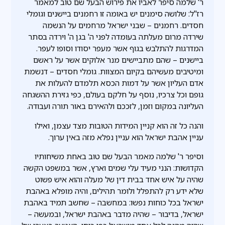
ר' שלמה סיפר לאביו את פירוש הבעל שם טוב למאמר
רז"ל: שלושה סימנים יש באומה זו רחמנים ביישנים וגומלי
חסדים. רחמנים – שבני ישראל מרחמים על הנשמה
שירדה מרום מעלתה בעומדה לפני ה' בגן ה' וירדה בסתר
המדרגות להתלבש בגוף אשר מעפר יסודו וסופו לעפר.
ביישנים – שהם מתביישים מנר אלוקים אשר על ראשם
ומיטיבים מעשיהם בקיום המצוות. גומלי חסדים – דנשמת
אדם העליון אשר על דמות הכסא תלמדם להעלות את
גופם וכל צרכיו, נוסף על חלקם בעולם, כפי גזירת ההשגחה
העליונה במקום וזמן, לזככם ולהאירם באור תורה ועבודה.
והנה כל זה הוא קניין המידות הטובות מצד עצמן, ואילו
עניין אהבת ישראל הוא עניין נפלא מזה באין ערוך.
וסיפר ר' שלמה מאמר הבעל שם טוב באחת משיחותיו
הקדושות: הנני מעיד עלי שמים וארץ, אשר במשפט הקשה
שהיה על איש אחד בבית דין של מעלה והוא איש פשוט
שלא ידע רק להתפלל ולומר תהילים, והיה מופלא באהבת
ישראל בכל כוחות נפשו: במחשבה – שחשב תמיד באהבת
ישראל, בדיבור – שהיה מדבר באהבת ישראל, ובמעשה –