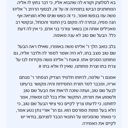
בא לסלוצק וקורא לה שתבוא אליו, כי דבר נחוץ לו אליה.
המחותנים הביטו בתמיהה זה על זה, לבסוף הרהיב ר' אליהו
משה עוז בנפשו ואמר, כי זה כשש שנים שלא הוציאה אף
הגה מפיה, ובחרה לה מקום בין התנור והכותל, ובקושי רב
מאכילים אותה וכן בשאר צורכי בני אדם, כי אין לה דעת
כלל. הבעל שם טוב לא ענה מאומה.
בלב כואב הלך ר' אליהו משה באומרו, שאילו ראה הבעל
שם טוב מצב בתו, לא היה אומר לספר לה ולדבר אליה, גם
מחותנו הסכים אתו. ונאנח ר' אליהו משה מקירות לבו על
צרת בתו וצרת מחותנו, שאין לו אלא בתו זו.
אמנם ר' שלמה, להיותו תלמיד הצדיק הנסתר ר' מנחם
אריה, ומכבר למד תורת החסידות והיה מקושר ברעיונו
לבעל שם טוב, ועתה שזכה לראות את הבעל שם טוב
ולשמוע את תורתו, התקשר אליו בכל לבו ומאודו, אמר
לחותנו, כי לדעתו צריך לקיים כפי ציווי הבעל שם טוב, כי
הלא בעל מופת מפורסם הוא. גם הר' אורי נתן נטע אמר,
כי מאחר שהסכימו על התנאי הכבד לפניהם, בודאי יש
לקיים את האמירה.