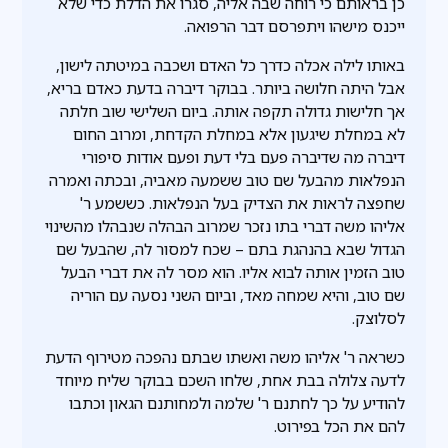
כן בראותם כי רוחה שבה אליה, סגרו את הדלת כדי שלא
ייכנס מישהו ויתפרסם דבר הרפואה.
באותו לילה אכלה כדרך כל האדם ושכבה במיטתה לישון,
אבל היתה חלושה ביותר. בבוקר דיברה בדעת כאדם בריא,
אך חלישות גדולה תקפה אותה. ביום השלישי שוב חלתה
לא במחלת שיגעון אלא במחלת הקדחת, ומרוב החום
דיברה מה שדיברה פעם בלי דעת ופעם אודות סיפורי
הנפלאות מהבעל שם טוב ששמעה מאביה, ובכתה ואמרה
שחפצה לראות את הצדיק בעל הנפלאות. כששמע ר'
אליהו משה דברי בתו נזכר שמרוב הבהלה שנבהלו מהשינוי
הגדול שבא בהנהגת בתם – שכח למסור לה, שהבעל שם
טוב הזמין אותה לבוא אליו. הוא מסר לה את דברי הבעל
שם טוב, והיא שמחה מאד, וביום השני נסעה עם הוריה
לסלוצק.
כשראה ר' אליהו משה ואשתו שבתם נהפכה מטירוף הדעת
לדעה צלולה בבת אחת, שלחו השכם בבוקר שליח מיוחד
להודיע על כך לחתנם ר' שלמה ולמחותנם הגאון וכתבו
להם את הכל בפירוט.