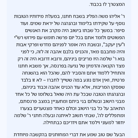
המצטרך לו בכבוד.
ר' אליהו משה הפליג בשבח חתנו, במעלת מידותיו הטובות
נוסף על שקידתו בלימוד ובהנהגה של יראת שמים. ועוד
סיפר: במשך כל שבתו בישוב היה מקרב את האנשים
הפשוטים ולומד אתם בכל יום פרשה חומש עם פירוש רש"י
ו"עין יעקב", ובשבת היה אומר לפניהם מדרש ופרקי אבות
והיה מחבבם מאד, והכניס בלבם אהבה זה לזה, כי לפני
בוא ר' שלמה היו מריבים ביניהם, ורובא דרובא היה זה רק
מצד הקנאה והדמיון של נגיעה בפרנסה, אך משבא חתנו
והתחיל ללמוד אתם והסביר להם, שהכל הוא בהשגחה
פרטית, ואין אדם נוגע במה ששייך לחברו – לא זו בלבד
שפסקו המריבות, אלא עוד הכניס אהבה וכבוד ביניהם,
ובהנהגתו הטובה שבכל עת היה שואל בשלומו של כל אחד
מבני הישוב ובשלום בני ביתם ומתעניין במצב פרנסתם,
התאהב על כל בני הישוב וכולם כאחד מצטערים בצערו
ומתפללים לה', שבתי תשוב לאיתנה ובעלה חתני ר' שלמה
יחזור למעוני וילמד אתם וידריכם כבתחילה.
הבעל שם טוב שמע את דברי המחותנים בהקשבה מיוחדת