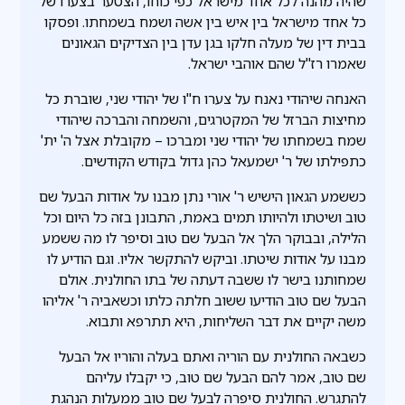
שהיה מהנה לכל אחד מישראל כפי כוחו, הצטער בצערו של
כל אחד מישראל בין איש בין אשה ושמח בשמחתו. ופסקו
בבית דין של מעלה חלקו בגן עדן בין הצדיקים הגאונים
שאמרו רז"ל שהם אוהבי ישראל.
האנחה שיהודי נאנח על צערו ח"ו של יהודי שני, שוברת כל
מחיצות הברזל של המקטרגים, והשמחה והברכה שיהודי
שמח בשמחתו של יהודי שני ומברכו – מקובלת אצל ה' ית'
כתפילתו של ר' ישמעאל כהן גדול בקודש הקודשים.
כששמע הגאון הישיש ר' אורי נתן מבנו על אודות הבעל שם
טוב ושיטתו ולהיותו תמים באמת, התבונן בזה כל היום וכל
הלילה, ובבוקר הלך אל הבעל שם טוב וסיפר לו מה ששמע
מבנו על אודות שיטתו. וביקש להתקשר אליו. וגם הודיע לו
שמחותנו בישר לו ששבה דעתה של בתו החולנית. אולם
הבעל שם טוב הודיעו ששוב חלתה כלתו וכשאביה ר' אליהו
משה יקיים את דבר השליחות, היא תתרפא ותבוא.
כשבאה החולנית עם הוריה ואתם בעלה והוריו אל הבעל
שם טוב, אמר להם הבעל שם טוב, כי יקבלו עליהם
להתגרש. החולנית סיפרה לבעל שם טוב ממעלות הנהגת