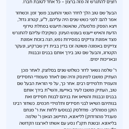
רוצים להתגרש זה מזה ברצון – כל אחד לטובת חברו.
הבעל שם טוב הלך לחדר השני והתעכב משך זמן. וכשחזר
אמר להם: לפני כשש שנים היה עליהם, ל"ע, קטרוג גדול,
ויצא הפסק מלמעלה, שהאשה תיענש במחלת טירוף
הדעת והאיש ייענש בעונש העיגון. כשקיבלו עליהם להתגרש
מצד אמונת צדיקים במסירות נפש, הנה בזכות אמונת
צדיקים באמונה פשוטה זכו בדין בבית דין שברקיע, ונעקר
הקטרוג, והבעל שם טוב בירך אותם בבנים ובבנות
ובאריכות ימים.
ר' שלמה נשאר לדור כשלוש שנים בסלוצק. לאחר מכן
העתיק מושבו למינסק והיה שם לאחד מעמודי החסידים
והעמיד תלמידים רבים. אחר כך, על פי הוראת הבעל שם
טוב, העתיק מושבו לעיר באייעוו, והשי"ת בירך אותם
בבנים ובבנות והשיאו את בניהם לבנות חסידים ואת
בנותיהם השיאו לבני חסידים ותלמידי חכמים. כשחזר רבינו
הזקן ממוהליב- פודולסק (בנוסעו ללוות את ר' מנחם
מענדל מהורודוק) לליאזנא, התיישב הגאון ר' שלמה
בליאזנא. ובשנת תקנ"ו נסע עם אשתו לארצנו הקדושה