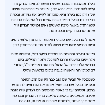
בעלה ומהכבוד והאהבה שהיא רוחשת לו, ואם הצדיק גוזר
עליה להתגרש, בודאי הוא יודע שאיננה ראויה להיות אשתו
של צדיק כמו בעלה והיא מוכרחה לקיים את גזירתו, ובכתה
בכי רב. גם הבעל סיפר בשבח אשתו בכל המעלות הטובות
שמנו חז"ל באשה טובה ומעשים נאים וכאשר הצדיק גוזר
שיתגרשו בטח יקיים ובכה מאד.
אמר להם הבעל שם טוב כי הוא נותן להם זמן שלושה ימים
וביום הרביעי יבואו אליו ויצווה לסדר את גט הפיטורין כדין.
האשה ובעלה וההורים היו שרויים בצער גדול, ושלושה ימים
אלה ישבו בתענית והרבו להתפלל ולומר תהילים. ביום
הרביעי הלכו כולם אל הבעל שם טוב כאבלים ר"ל, שבורי
לב ונמוכי רוח והאשה ובעלה בוכים בדמעות שליש.
כשנכנסו אל הבעל שם טוב כבר היו שם הרב הסופר
והעדים. הבעל שם טוב שאל אותם אם הם רוצים להתגרש
ברצון, ושניהם ענו כי באשר מאמינים הם לצדיק שזה טובת
שניהם, ומאמינים באמונה שלימה בגזירת הצדיק ובברכתו
אשר יברך אותם, ולהיותם אוהבים זה את זה, הנה הם