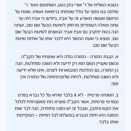
כשבא השליח אל ר' אורי נתן נטע, השתומם מאד. ר'
שלמה בנו נוסף על גודל שמחתו ברפואת אשתו, שמח על
הרושם שעשה מאורע זה על אביו, ביודעו כי אביו היה עד
עתה מאלה העומדים מרחוק לשיטת הבעל שם טוב, ועתה
הנה בטח יתקרב גם אביו אביר הגאונים לשיטת הבעל שם
טוב. ומצא כי שעת הכושר היא לדבר אתו על אודות שיטת
הבעל שם טוב:
א. הבנת התורה - התורה כולה היא שמותיו של הקב"ה.
וכשם שעניין השם הוא רק ידיעה ולא השגה מוחלטת, הנה
כן התורה, גם ההלכות המבוארות לפנינו, אינו אלא ידיעה
ולא השגה מוחלטת, להיות שלפנימיותה של התורה אין
סוף.
ב. השגחה פרטית - לא זו בלבד שהיא על כל נברא בפרט
ובפרטי פרטיות, אשר הקב"ה מוציא רוח מאוצרותיו לגלגל
את הקש והתבן, שבכל זה יש כוונה מיוחדת, הנה לבד זאת
הכוונה היא חיות הנברא במעלתו לבד החיות – המקיימת
אותו בלבד.