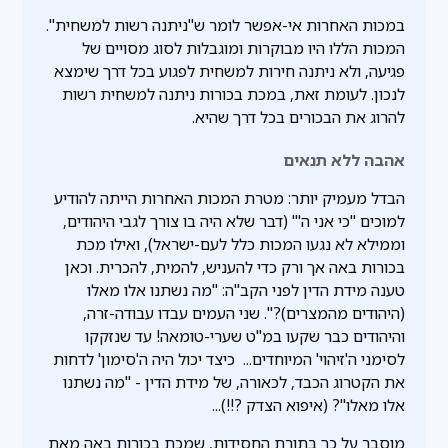
במכות האחרות אי-אפשר לומר ש"ניתנה רשות למשחית".
המכות הללו היו מבוקרות ומוגבלות לסוג מסויים של
פגיעה, ולא ניתנה חירות למשחית לפגוע בכל דרך שימצא
לנכון. לעומת זאת, במכת בכורות ניתנה למשחית רשות
להרוג את הבכורים בכל דרך שהיא.
אהבה ללא תנאים
הבדל מעמיק יותר: מטרת המכות האחרות הייתה להודיע
למוכים "כי אני ה'" (דבר שלא היה בו צורך לגבי היהודים,
וממילא לא נגעו המכות כלל לעם-ישראל), ואילו מכת
בכורות באה אך ורק כדי להעניש, להמית, להכרית. וכאן
טענה מידת הדין לפני הקב"ה: "מה נשתנו אלו מאלו
(היהודים מהמצרים)?". שני העמים עבדו עבודה-זרה,
והיהודים כבר שקעו במ"ט שערי-טומאה! עד שנזקקו
לסימני ה'זיהוי' המיוחדים... כיצד יכול היה ה'סימון' לדחות
את הקטרוג הכבד, לכאורה, של מידת הדין - "מה נשתנו
אלו מאלו"? (איפוא הצדק ?!!)...
מוסבר על כך בתורת החסידות, שמכת בכורות באה מאת