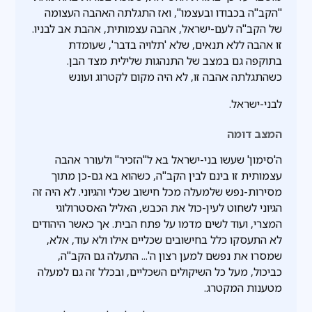
"הקב"ה בכבודו ובעצמו", ואז התגלתה האהבה העצומה
של הקב"ה לעם-ישראל, אהבה עצמותית, אהבת אב לבניו.
זו אהבה ללא תנאים, שלא 'תלויה בדבר', שעומדת
בתוקפה גם במצב של התנהגות שלילית מצד הבן.
כשהתגלתה אהבה זו, לא היה מקום לקטרוג ועונש
לבני-ישראל.
המצב דומה
ה'סימון' שעשו בני-ישראל בא ל"הזכיר" ולעורר אהבה
עצמותית זו בינם לבין הקב"ה, כשהוא בא גם-כן מתוך
מסירות-נפש שלמעלה מכל חישוב שכלי והגיוני. לא היה זה
הגיוני לשחוט לעין-כול את הכבש, האליל האסטרולוגי
המצרי, ועוד לשים מדמו על פתח הבית. אך כאשר היהודים
לא התעסקו כלל בחישובים שכליים אילו ולא עוד, אלא,
שמסרו את נפשם למען רצון ה'... התעלה גם הקב"ה,
כביכול, מעל כל השיקולים השכליים, ובכלל זה גם למעלה
מטענות המקטרג.