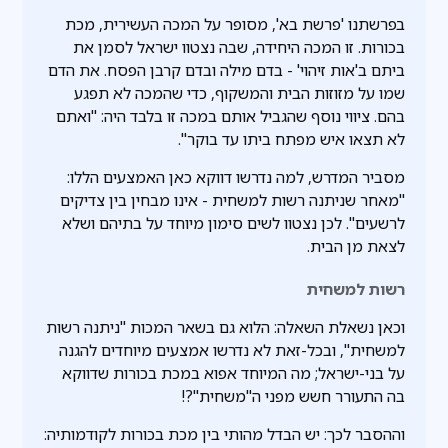
בפרשתנו 'פרשת בא', מסופר על המכה העשירית, מכת
בכורות. זו המכה היחידה, שבה נצטוו ישראל לסמן את
ביתם ב'אות זיהוי' - בדם מילה ובדם קרבן הפסח. את הדם
שמו על מזוזות הבית והמשקוף, כדי שהמכה לא תפגע
בהם. ציווי נוסף שהגביל אותם במכה זו בלבד היה: "ואתם
לא תצאו איש מפתח ביתו עד בוקר".
מסביר המדרש, למה נדרשו דווקא כאן האמצעים הללו:
"מאחר שניתנה רשות למשחית - אינו מבחין בין צדיקים
לרשעים". לכן נצטוו לשים סימון מיוחד על בתיהם ושלא
לצאת מן הבית.
רשות למשחית
וכאן נשאלת השאלה: הלוא גם בשאר המכות "ניתנה רשות
למשחית", ובכל-זאת לא נדרשו אמצעים מיוחדים להגנה
על בני-ישראל; מה המיוחד אפוא במכת בכורות שדווקא
בה התעורר חשש מפני ה"משחית"?!
וההסבר לכך: יש הבדל מהותי בין מכת בכורות לקודמותיה: