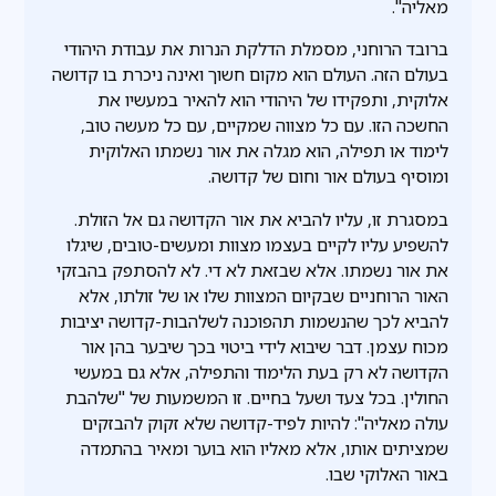
מאליה".
ברובד הרוחני, מסמלת הדלקת הנרות את עבודת היהודי
בעולם הזה. העולם הוא מקום חשוך ואינה ניכרת בו קדושה
אלוקית, ותפקידו של היהודי הוא להאיר במעשיו את
החשכה הזו. עם כל מצווה שמקיים, עם כל מעשה טוב,
לימוד או תפילה, הוא מגלה את אור נשמתו האלוקית
ומוסיף בעולם אור וחום של קדושה.
במסגרת זו, עליו להביא את אור הקדושה גם אל הזולת.
להשפיע עליו לקיים בעצמו מצוות ומעשים-טובים, שיגלו
את אור נשמתו. אלא שבזאת לא די. לא להסתפק בהבזקי
האור הרוחניים שבקיום המצוות שלו או של זולתו, אלא
להביא לכך שהנשמות תהפוכנה לשלהבות-קדושה יציבות
מכוח עצמן. דבר שיבוא לידי ביטוי בכך שיבער בהן אור
הקדושה לא רק בעת הלימוד והתפילה, אלא גם במעשי
החולין. בכל צעד ושעל בחיים. זו המשמעות של "שלהבת
עולה מאליה": להיות לפיד-קדושה שלא זקוק להבזקים
שמציתים אותו, אלא מאליו הוא בוער ומאיר בהתמדה
באור האלוקי שבו.