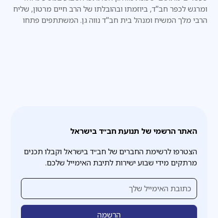
ומרגש לכפר חב"ד, ביוזמתו ובהובלתו של הרב חיים מרטון, שליח
הרבי מלך המשיח ומנהל בית חב"ד נווה גן. המשתתפים פתחו
את היום בביקור ב־770. את היום חתמו המשתתפים בהתוועדות
"על האש" מיוחדת עם הרב טוביה בולטון
האתר הרשמי של תנועת חב״ד בישראל
הצטרפו לרשימת החברים של חב״ד בישראל וקבלו תכנים
מרתקים מידי שבוע ישירות לתיבת האימייל שלכם.