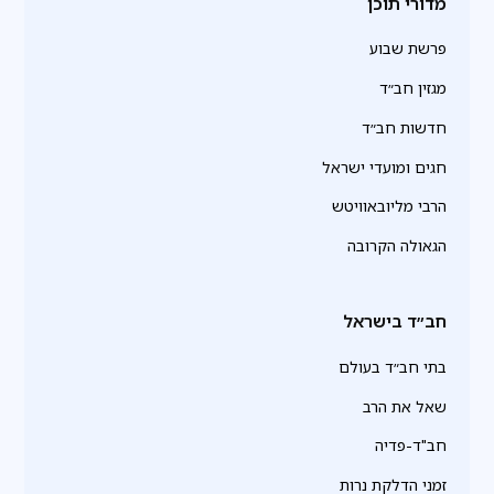
מדורי תוכן
פרשת שבוע
מגזין חב״ד
חדשות חב״ד
חגים ומועדי ישראל
הרבי מליובאוויטש
הגאולה הקרובה
חב״ד בישראל
בתי חב״ד בעולם
שאל את הרב
חב"ד-פדיה
זמני הדלקת נרות