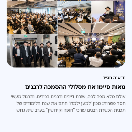
חדשות חב״ד
מאות סיימו את מסלולי ההסמכה לרבנים
אולם מלא מפה לפה, שורת דיינים ורבנים בכירים, ותרגול מעשי
חסר פשרות: מכון 'למען ילמדו' חתם את שנת הלימודים של
תכנית הכשרת רבנים עורכי "חופה וקידושין" בערב שיא גדוש
בידע ובתחושת שליחות אדירה • הנהלת המכון: "לראות אולם
מלא במאות רבנים שיוצאים לשטח עם ביטחון הלכתי מוחלט
וידע פרקטי – זהו הגשמת החזון שלנו"