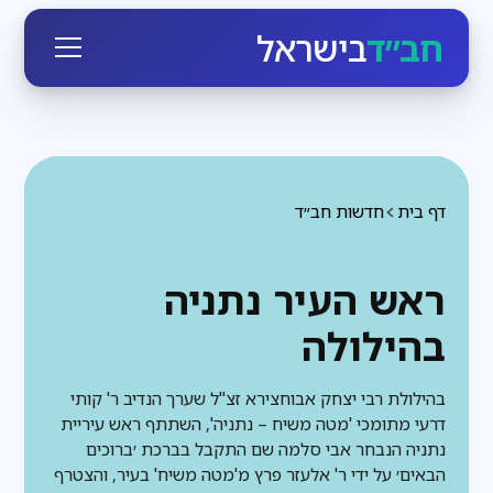
חב״ד
בישראל
דף בית
חדשות חב״ד
ראש העיר נתניה
בהילולה
בהילולת רבי יצחק אבוחצירא זצ"ל שערך הנדיב ר' קותי
דרעי מתומכי 'מטה משיח – נתניה', השתתף ראש עיריית
נתניה הנבחר אבי סלמה שם התקבל בברכת ׳ברוכים
הבאים׳ על ידי ר' אלעזר פרץ מ'מטה משיח' בעיר, והצטרף