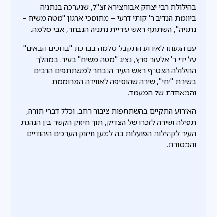
בהילולת רבי יצחק אבוחצירא זצ"ל, שנערכה בנתניה
ביוזמת הנדיב ר' קותי דרעי – מתומכי ארגון "מטה משיח –
נתניה", השתתף ראש עיריית נתניה הנבחר, אבי סלמה.
עם הגעתו לאירוע התקבל סלמה בברכת "ברוכים הבאים"
על ידי ר' אלעזר פרץ, נציג "מטה משיח" בעיר. במהלך
ההילולה הצטרף ראש העיר הנבחר למשתתפים הרבים
בשירת "יחי", שירה שהוסיפה לאווירה המרוממת
והמאחדת של המעמד.
האירוע התקיים בהשתתפות ציבור רחב, וכלל דברי תורה,
תפילה ושירה לזכרו של הצדיק, תוך חיזוק הקשר בין הנהגת
העיר לקהילות הפועלות בה למען חיזוק הערכים היהודיים
והמסורת.