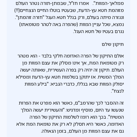
ממלאך-המוות". אמרו חז"ל, שבמתן-תורה נטהר העולם
מזוהמת חטא עץ-הדעת, שבעטיו בוטלו החיים הנצחיים(!!)
ונגזרה מיתה בעולם, ורק בגלל חטא העגל "חזרה זוהמתן".
נמצא, שכל עניין המוות (שהפרה באה לטהר מטומאתו)
נגרם בעטיו של חטא העגל.
תיקון שלם
אולם התיקון של הפרה האדומה חלקי בלבד - הוא מטהר
רק מטומאת המת, אך אינו מסלק את עצם המוות מן
העולם. תיקון זה יהיה רק בפרה העשירית, שאותה יעשה
המלך המשיח. אז יתוקן בשלמות חטא עץ-הדעת וממילא
יסולק המוות שבא בגללו, כדברי הנביא: "בילע המוות
לנצח".
זה ההסבר לכך שהרמב"ם, כאשר הוא מפרט את הפרות
שנעשו עד היום, מוסיף ומדגיש: "והעשירית יעשה המלך
המשיח". בכך הוא רומז לשלמות התיקון של הפרה
האדומה, כאשר היא תסלק לא רק את טומאת המת אלא
גם את עצם המוות מן העולם, בזמן הגאולה.