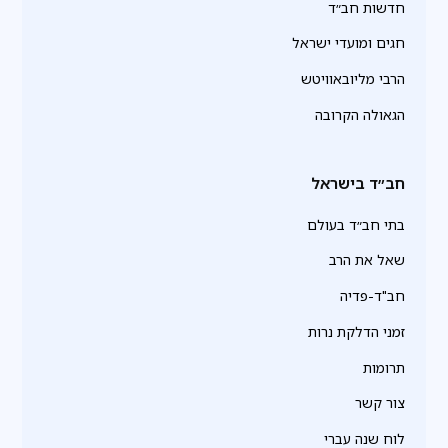
חדשות חב״ד
חגים ומועדי ישראל
הרבי מליובאוויטש
הגאולה הקרובה
חב״ד בישראל
בתי חב״ד בעולם
שאל את הרב
חב"ד-פדיה
זמני הדלקת נרות
תרומות
צור קשר
לוח שנה עברי