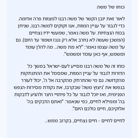
כוחו של משה
לאור זאת יובן הקשר של משה רבנו למצוות פרה אדומה.
כדי לגבור על עניין המוות, אנו זקוקים למשה רבנו, שניחן
בכוח הנצחיות. על משה נאמר, שמעשי ידיו נצחיים
(המשכן שעשה לא נחרב אלא רק נגנז ושמור עד היום). גם
על משה עצמו נאמר: "לא מת משה... מה להלן עומד
ומשמש, אף כאן עומד ומשמש".
כוחו זה של משה רבנו מסייע לעם-ישראל במשך כל
הדורות לגבור על עניין המוות, שמסמל את ההתנתקות
מהקדושה. גם מי שהתרחק מהקרבה אל ה', יכול לעורר
בנפשו את 'ניצוץ משה' שבקרבו, את נקודת מסירות-הנפש
הפנימית, ואז יוכל לגבור על כל פיתויי היצר ולהגיע לדבקות
בה' וממילא לחיים, כפי שנאמר: "ואתם הדבקים בה'
אלוקיכם, חיים כולכם היום".
לחיים לחיים - חיים נצחיים, בקרוב ממש...