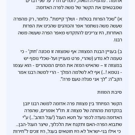
אדומה". מהמילה הזאת, לומדים חז"ל על שני דברים
שמבטאים את הקשר של משה לפרה האדומה:
א) "שכל הפרות בטלות - ושלך קיימת". כלומר, רק מהפרה
שעשה משה נשתמר אפר והכוהנים שהכינו את הפרות
האחרות, היו צריכים להתקדש מאפר הפרה שעשה משה
רבנו.
ב) בעניין הבנת המצווה: אף שמצווה זו מכונה 'חוק' - כי
טעמה לא נודע (שהרי, פרט מעניין ועל-שכלי נוסף יש
במצווה זו – שהאיש המזה את המים המטהרים - הוא עצמו
- נטמא !...) אף לא לשלמה המלך - הרי למשה רבנו אמר
הקב"ה: "לך אני מגלה טעם פרה".
סיבת המוות
הקשר המיוחד בין מצוות פרה אדומה למשה רבנו יובן
בהקדמת מהותה של מצווה זו. חז"ל אומרים, שהפרה
האדומה נועדה לכפר על חטא העגל ('עגל הזהב'...) ע"י
שתבוא הפרה-האם ותקנח את הלכלוך, שיצר העגל-הבן...
כי אילו בני-ישראל לא היו חוטאים בעגל, היו זוכים ל"חירות