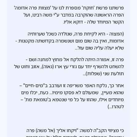
פרשתנו פרשת 'חוקת' מספרת לנו על 'מצוות פרה אדומה'
הפרה הראשונה שהוקרבה במדבר ע"י משה רבינו, ועל
הקשר המיוחד שלה - דוקא אליו.
(המצוה - היא לקיחת פרה, שנולדה כשכל שערותיה
אדומות, ואין בה שום מום ושנשמרה בקדושתה מקטנות -
שלא יעלה עליה שום עול...
פרה זו, אמורה היתה להלקח אל מחוץ למחנה ושם -
להשחט ולהשרף יחד עם גזרי עץ ארז (גאוה), אזוב וחוט של
תולעת שני (שפלות)...
אחר כך, נלקח האפר משריפה זו ועורבב ב"מים-חיים" –
שהוא מעיין, שמעולם לא פסקו מימיו... כעת, יכלו מים
מיוחדים אילו, שהוזו על כל מי שנטמא ב'טומאת מת' –
לטהרו...)
כי מציווי הקב"ה למשה: "ויקחו אליך (אל משה) פרה