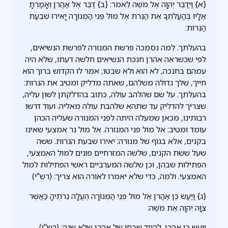
{א} וַיְדַבֵּר יְהוָה אֶל מֹשֶׁה לֵּאמֹר: {ב} דַּבֵּר אֶל אַהֲרֹן וְאָמַרְתָּ
אֵלָיו בְּהַעֲלֹתְךָ אֶת הַנֵּרֹת אֶל מוּל פְּנֵי הַמְּנוֹרָה יָאִירוּ שִׁבְעַת
הַנֵּרוֹת:
בהעלתך. למה נסמכה פרשת המנורה לפרשת הנשיאים,
לפי שכשראה אהרן חנכת הנשיאים חלשה דעתו, שלא היה
עמהם בחנכה, לא הוא ולא שבטו, אמר לו הקדוש ברוך הוא
חייך, שלך גדולה משלהם, שאתה מדליק ומטיב את הנרות:
בהעלתך. על שם שהלהב עולה, כתוב בהדלקתן לשון עליה,
שצריך להדליק עד שתהא שלהבת עולה מאליה. ועוד דרשו
רבותינו, מכאן שמעלה היתה לפני המנורה שעליה הכהן
עומד ומטיב: אל מול פני המנורה. אל מול נר אמצעי שאינו
בקנים, אלא בגוף של מנורה: יאירו שבעת הנרות. ששה
שעל ששת הקנים, שלשה המזרחיים פונים למול האמצעי,
הפתילות שבהן, וכן שלשה המערביים ראשי הפתילות למול
האמצעי. ולמה, כדי שלא יאמרו לאורה הוא צריך: (רש"י)
{ג} וַיַּעַשׂ כֵּן אַהֲרֹן אֶל מוּל פְּנֵי הַמְּנוֹרָה הֶעֱלָה נֵרֹתֶיהָ כַּאֲשֶׁר
צִוָּה יְהוָה אֶת מֹשֶׁה:
ויעש כן אהרן. להגיד שבחו של אהרן שלא שנה: (רש"י)