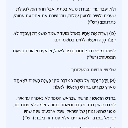
ולא יעבד עוד. עבודת משא בכתף, אבל חוזר הוא לנעילת
שערים ולשיר ולטעון עגלות, וזהו ושרת את אחיו עם אחוהי,
כתרגומו: (רש"י)
{כו} וְשֵׁרֵת אֶת אֶחָיו בְּאֹהֶל מוֹעֵד לִשְׁמֹר מִשְׁמֶרֶת וַעֲבֹדָה לֹא
יַעֲבֹד כָּכָה תַּעֲשֶׂה לַלְוִיִּם בְּמִשְׁמְרֹתָם:
לשמר משמרת. לחנות סביב לאהל, ולהקים ולהוריד בשעת
המסעות: (רש"י)
שלישי פרשת בהעלותך
{א} וַיְדַבֵּר יְהוָה אֶל מֹשֶׁה בְמִדְבַּר סִינַי בַּשָּׁנָה הַשֵּׁנִית לְצֵאתָם
מֵאֶרֶץ מִצְרַיִם בַּחֹדֶשׁ הָרִאשׁוֹן לֵאמֹר:
בחדש הראשון. פרשה שבראש הספר לא נאמרה עד איר,
למדת שאין סדר מקדם ומאחר בתורה. ולמה לא פתח בזו,
מפני שהוא גנותן של ישראל, שכל ארבעים שנה שהיו
ישראל במדבר לא הקריבו אלא פסח זה בלבד: (רש"י)