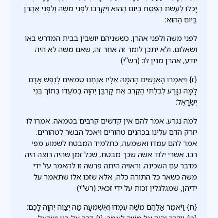
יָכְלוּ לַעֲשֹׂת הַפֶּסַח בַּיּוֹם הַהוּא וַיִּקְרְבוּ לִפְנֵי מֹשֶׁה וְלִפְנֵי אַהֲרֹן
בַּיּוֹם הַהוּא:
לפני משה ולפני אהרן. כששניהם יושבין בבית המדרש באו
ושאלום. ולא יתכן לומר זה אחר זה, שאם משה לא היה
יודע, אהרן מנין לו: (רש"י)
{ז} וַיֹּאמְרוּ הָאֲנָשִׁים הָהֵמָּה אֵלָיו אֲנַחְנוּ טְמֵאִים לְנֶפֶשׁ אָדָם
לָמָּה נִגָּרַע לְבִלְתִּי הַקְרִב אֶת קָרְבַּן יְהוָה בְּמֹעֲדוֹ בְּתוֹךְ בְּנֵי
יִשְׂרָאֵל:
למה נגרע. אמר להם אין קדשים קרבים בטמאה. אמרו לו
יזרק הדם עלינו בכהנים טהורים ויאכל הבשר לטהורים.
אמר להם עמדו ואשמעה, כתלמיד המבטח לשמוע מפי
רבו. אשרי ילוד אשה שכך מבטח, שכל זמן שהיה רוצה היה
מדבר עם השכינה. וראויה היתה פרשה זו להאמר על ידי
משה כשאר כל התורה כלה, אלא שזכו אלו שתאמר על
ידיהן, שמגלגלין זכות על ידי זכאי: (רש"י)
{ח} וַיֹּאמֶר אֲלֵהֶם מֹשֶׁה עִמְדוּ וְאֶשְׁמְעָה מַה יְצַוֶּה יְהוָה לָכֶם:
{ט} וַיְדַבֵּר יְהוָה אֶל מֹשֶׁה לֵּאמֹר: {י} דַּבֵּר אֶל בְּנֵי יִשְׂרָאֵל