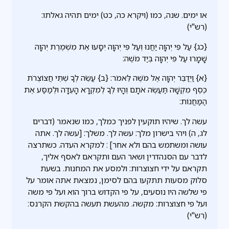
או ימים. שנה, כמו (ויקרא כה, כט) ימים תהיה גאלתו:
(רש"י)
{כג} עַל פִּי יְהוָה יַחֲנוּ וְעַל פִּי יְהוָה יִסָּעוּ אֶת מִשְׁמֶרֶת יְהוָה
שָׁמָרוּ עַל פִּי יְהוָה בְּיַד מֹשֶׁה:
{א} וַיְדַבֵּר יְהוָה אֶל מֹשֶׁה לֵּאמֹר: {ב} עֲשֵׂה לְךָ שְׁתֵּי חֲצוֹצְרֹת
כֶּסֶף מִקְשָׁה תַּעֲשֶׂה אֹתָם וְהָיוּ לְךָ לְמִקְרָא הָעֵדָה וּלְמַסַּע אֶת
הַמַּחֲנוֹת:
עשה לך. שיהיו תוקעין לפניך כמלך, כמו שנאמר (דברים
לג, ה) ויהי בישרון מלך: עשה לך. משלך: [עשה לך. אתה
עושה ומשתמש בהם ולא אחר] : למקרא העדה. כשתרצה
לדבר עם הסנהדרין ושאר העם ותקראם לאסף אליך,
תקראם על ידי חצוצרות: ולמסע את המחנות. בשעת
סלוק מסעות תתקעו בהם לסימן, נמצאת אתה אומר על
פי שלשה היו נוסעים, על פי הקדוש ברוך הוא ועל פי משה
ועל פי חצוצרות: מקשה. מהעשת תעשה בהקשת הקרנס:
(רש"י)