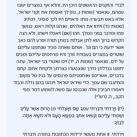
לבדי. והזקנים הראשונים היכן היו, והלא אף במצרים ישבו
עמהם, שנאמר (שמות ג, טז) לך ואספת את זקני ישראל,
אלא באש תבערה מתו. וראויים היו לכך מסיני, דכתיב
(שמות כד) ויחזו את האלהים, שנהגו קלות ראש, כנושך
פתו ומדבר בפני המלך. וזהו (שם) ויאכלו וישתו, ולא רצה
הקדוש ברוך הוא לתן אבלות במתן תורה ופרע להם כאן:
אשר ידעת כי הם וגו' . אותם שאתה מכיר שנתמנו עליהם
שוטרים במצרים בעבודת פרך והיו מרחמים עליהם ומכים
על ידם, שנאמר (שמות ה, יד) ויכו שוטרי בני ישראל, עתה
יתמנו בגדלתן כדרך שנצטערו בצרתן: ולקחת אתם. קחם
בדברים, אשריכם שנתמניתם פרנסים על בניו של מקום:
והתיצבו שם עמך. כדי שיראו ישראל וינהגו בהם גדלה וכבוד
ויאמרו חביבין אלה שנכנסו עם משה לשמוע דבור מפי
הקב,, ה: (רש"י)
{יז} וְיָרַדְתִּי וְדִבַּרְתִּי עִמְּךָ שָׁם וְאָצַלְתִּי מִן הָרוּחַ אֲשֶׁר עָלֶיךָ
וְשַׂמְתִּי עֲלֵיהֶם וְנָשְׂאוּ אִתְּךָ בְּמַשָּׂא הָעָם וְלֹא תִשָּׂא אַתָּה
לְבַדֶּךָ:
וירדתי. זו אחת מעשר ירידות הכתובות בתורה: ודברתי