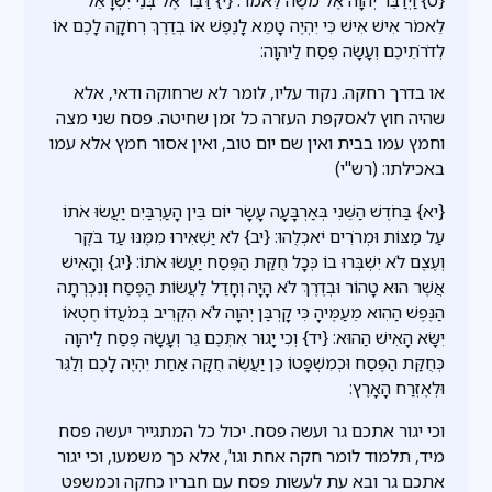
לֵאמֹר אִישׁ אִישׁ כִּי יִהְיֶה טָמֵא לָנֶפֶשׁ אוֹ בְדֶרֶךְ רְחֹקָה לָכֶם אוֹ
לְדֹרֹתֵיכֶם וְעָשָׂה פֶסַח לַיהוָה:
או בדרך רחקה. נקוד עליו, לומר לא שרחוקה ודאי, אלא
שהיה חוץ לאסקפת העזרה כל זמן שחיטה. פסח שני מצה
וחמץ עמו בבית ואין שם יום טוב, ואין אסור חמץ אלא עמו
באכילתו: (רש"י)
{יא} בַּחֹדֶשׁ הַשֵּׁנִי בְּאַרְבָּעָה עָשָׂר יוֹם בֵּין הָעַרְבַּיִם יַעֲשׂוּ אֹתוֹ
עַל מַצּוֹת וּמְרֹרִים יֹאכְלֻהוּ: {יב} לֹא יַשְׁאִירוּ מִמֶּנּוּ עַד בֹּקֶר
וְעֶצֶם לֹא יִשְׁבְּרוּ בוֹ כְּכָל חֻקַּת הַפֶּסַח יַעֲשׂוּ אֹתוֹ: {יג} וְהָאִישׁ
אֲשֶׁר הוּא טָהוֹר וּבְדֶרֶךְ לֹא הָיָה וְחָדַל לַעֲשׂוֹת הַפֶּסַח וְנִכְרְתָה
הַנֶּפֶשׁ הַהִוא מֵעַמֶּיהָ כִּי קָרְבַּן יְהוָה לֹא הִקְרִיב בְּמֹעֲדוֹ חֶטְאוֹ
יִשָּׂא הָאִישׁ הַהוּא: {יד} וְכִי יָגוּר אִתְּכֶם גֵּר וְעָשָׂה פֶסַח לַיהוָה
כְּחֻקַּת הַפֶּסַח וּכְמִשְׁפָּטוֹ כֵּן יַעֲשֶׂה חֻקָּה אַחַת יִהְיֶה לָכֶם וְלַגֵּר
וּלְאֶזְרַח הָאָרֶץ:
וכי יגור אתכם גר ועשה פסח. יכול כל המתגייר יעשה פסח
מיד, תלמוד לומר חקה אחת וגו', אלא כך משמעו, וכי יגור
אתכם גר ובא עת לעשות פסח עם חבריו כחקה וכמשפט