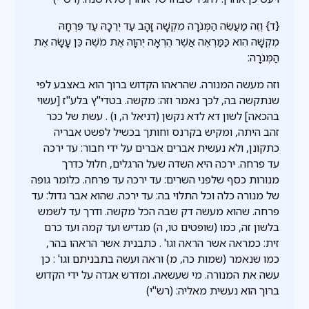
{ד} וְזֶה מַעֲשֵׂה הַמְּנֹרָה מִקְשָׁה זָהָב עַד יְרֵכָהּ עַד פִּרְחָהּ
מִקְשָׁה הִוא כַּמַּרְאֶה אֲשֶׁר הֶרְאָה יְהוָה אֶת מֹשֶׁה כֵּן עָשָׂה אֶת
הַמְּנֹרָה:
וזה מעשה המנורה. שהראהו הקדוש ברוך הוא באצבע לפי
שנתקשה בה, לכך נאמר וזה: מקשה. בטדי''ץ בלע''ז [עשוי
בהכאה] לשון דא לדא נקשן (דניאל ה, ו) . עשת של ככר
זהב היתה, ומקיש בקרנס וחותך בכשיל לפשט אבריה
כתקונן, ולא נעשית אברים אברים על ידי חבור: עד ירכה
עד פרחה. ירכה היא השדה שעל הרגלים, חלול כדרך
מנורות כסף שלפני השרים: עד ירכה עד פרחה. כלומר גופה
של מנורה כלה וכל התלוי בה: עד ירכה. שהוא אבר גדול: עד
פרחה. שהוא מעשה דק שבה הכל מקשה. ודרך עד לשמש
בלשון זה, כמו (שופטים טו, ה) מגדיש ועד קמה ועד כרם
זית: כמראה אשר הראה וגו' . כתבנית אשר הראהו בהר,
כמו שנאמר (שמות כה, מ) וראה ועשה בתבניתם וגו' : כן
עשה את המנורה. מי שעשאה. ומדרש אגדה על ידי הקדוש
ברוך הוא נעשית מאליה: (רש"י)