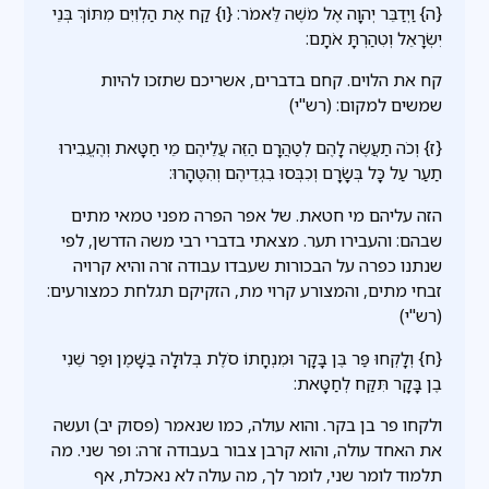
{ה} וַיְדַבֵּר יְהוָה אֶל מֹשֶׁה לֵּאמֹר: {ו} קַח אֶת הַלְוִיִּם מִתּוֹךְ בְּנֵי
יִשְׂרָאֵל וְטִהַרְתָּ אֹתָם:
קח את הלוים. קחם בדברים, אשריכם שתזכו להיות
שמשים למקום: (רש"י)
{ז} וְכֹה תַעֲשֶׂה לָהֶם לְטַהֲרָם הַזֵּה עֲלֵיהֶם מֵי חַטָּאת וְהֶעֱבִירוּ
תַעַר עַל כָּל בְּשָׂרָם וְכִבְּסוּ בִגְדֵיהֶם וְהִטֶּהָרוּ:
הזה עליהם מי חטאת. של אפר הפרה מפני טמאי מתים
שבהם: והעבירו תער. מצאתי בדברי רבי משה הדרשן, לפי
שנתנו כפרה על הבכורות שעבדו עבודה זרה והיא קרויה
זבחי מתים, והמצורע קרוי מת, הזקיקם תגלחת כמצורעים:
(רש"י)
{ח} וְלָקְחוּ פַּר בֶּן בָּקָר וּמִנְחָתוֹ סֹלֶת בְּלוּלָה בַשָּׁמֶן וּפַר שֵׁנִי
בֶן בָּקָר תִּקַּח לְחַטָּאת:
ולקחו פר בן בקר. והוא עולה, כמו שנאמר (פסוק יב) ועשה
את האחד עולה, והוא קרבן צבור בעבודה זרה: ופר שני. מה
תלמוד לומר שני, לומר לך, מה עולה לא נאכלת, אף