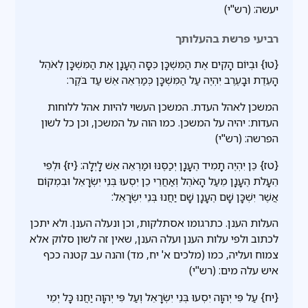
יעשה: (רש"י)
רביעי פרשת בהעלותך
{טו} וּבְיוֹם הָקִים אֶת הַמִּשְׁכָּן כִּסָּה הֶעָנָן אֶת הַמִּשְׁכָּן לְאֹהֶל
הָעֵדֻת וּבָעֶרֶב יִהְיֶה עַל הַמִּשְׁכָּן כְּמַרְאֵה אֵשׁ עַד בֹּקֶר:
המשכן לאהל העדת. המשכן העשוי להיות אהל ללוחות
העדות: יהיה על המשכן. כמו הוה על המשכן, וכן כל לשון
הפרשה: (רש"י)
{טז} כֵּן יִהְיֶה תָמִיד הֶעָנָן יְכַסֶּנּוּ וּמַרְאֵה אֵשׁ לָיְלָה: {יז} וּלְפִי
הֵעָלֹת הֶעָנָן מֵעַל הָאֹהֶל וְאַחֲרֵי כֵן יִסְעוּ בְּנֵי יִשְׂרָאֵל וּבִמְקוֹם
אֲשֶׁר יִשְׁכָּן שָׁם הֶעָנָן שָׁם יַחֲנוּ בְּנֵי יִשְׂרָאֵל:
העלות הענן. כתרגומו אסתלקות, וכן ונעלה הענן. ולא יתכן
לכתוב ולפי עלות הענן ועלה הענן, שאין זה לשון סלוק אלא
צמוח ועליה, כמו (מלכים א' יח, מד) והנה עב קטנה ככף
איש עלה מים: (רש"י)
{יח} עַל פִּי יְהוָה יִסְעוּ בְּנֵי יִשְׂרָאֵל וְעַל פִּי יְהוָה יַחֲנוּ כָּל יְמֵי