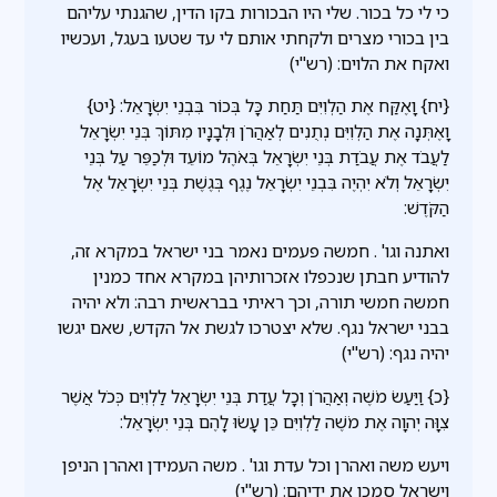
כי לי כל בכור. שלי היו הבכורות בקו הדין, שהגנתי עליהם
בין בכורי מצרים ולקחתי אותם לי עד שטעו בעגל, ועכשיו
ואקח את הלוים: (רש"י)
{יח} וָאֶקַּח אֶת הַלְוִיִּם תַּחַת כָּל בְּכוֹר בִּבְנֵי יִשְׂרָאֵל: {יט}
וָאֶתְּנָה אֶת הַלְוִיִּם נְתֻנִים לְאַהֲרֹן וּלְבָנָיו מִתּוֹךְ בְּנֵי יִשְׂרָאֵל
לַעֲבֹד אֶת עֲבֹדַת בְּנֵי יִשְׂרָאֵל בְּאֹהֶל מוֹעֵד וּלְכַפֵּר עַל בְּנֵי
יִשְׂרָאֵל וְלֹא יִהְיֶה בִּבְנֵי יִשְׂרָאֵל נֶגֶף בְּגֶשֶׁת בְּנֵי יִשְׂרָאֵל אֶל
הַקֹּדֶשׁ:
ואתנה וגו' . חמשה פעמים נאמר בני ישראל במקרא זה,
להודיע חבתן שנכפלו אזכרותיהן במקרא אחד כמנין
חמשה חמשי תורה, וכך ראיתי בבראשית רבה: ולא יהיה
בבני ישראל נגף. שלא יצטרכו לגשת אל הקדש, שאם יגשו
יהיה נגף: (רש"י)
{כ} וַיַּעַשׂ מֹשֶׁה וְאַהֲרֹן וְכָל עֲדַת בְּנֵי יִשְׂרָאֵל לַלְוִיִּם כְּכֹל אֲשֶׁר
צִוָּה יְהוָה אֶת מֹשֶׁה לַלְוִיִּם כֵּן עָשׂוּ לָהֶם בְּנֵי יִשְׂרָאֵל:
ויעש משה ואהרן וכל עדת וגו' . משה העמידן ואהרן הניפן
וישראל סמכו את ידיהם: (רש"י)