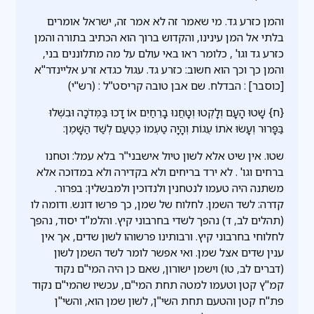
והמן כזרע גד. מי שאמר זה לא אמר זה, ישראל אומרים
בלתי אל המן עינינו, והקדוש ברוך הוא הכתיב בתורה והמן
כזרע גד וגו' , כלומר ראו באי עולם על מה מתלוננים בני,
והמן כך וכך הוא חשוב: כזרע גד. עגול כגדא זרע אליינדר''א
[כוסבר] : הבדלח. שם אבן טובה קריסט''ל : (רש"י)
{ח} שָׁטוּ הָעָם וְלָקְטוּ וְטָחֲנוּ בָרֵחַיִם אוֹ דָכוּ בַּמְּדֹכָה וּבִשְּׁלוּ
בַּפָּרוּר וְעָשׂוּ אֹתוֹ עֻגוֹת וְהָיָה טַעְמוֹ כְּטַעַם לְשַׁד הַשָּׁמֶן:
שטו. אין שיט אלא לשון טיול אישבני''ר בלא עמל: וטחנו
ברחים וגו' . לא ירד בריחים ולא בקדירה ולא במדוכה אלא
משתנה היה טעמו לנטחנין ולנדוכין ולמבשלין: בפרור.
קדרה: לשד השמן. לחלוח של שמן, כך פרשו דונש. ודומה לו
(תהלים לב, ד) נהפך לשדי בחרבוני קיץ. והלמ''ד יסוד, נהפך
לחלוחי בחרבוני קיץ. ורבותינו פרשוהו לשון שדים, אך אין
ענין שדים אצל שמן. ואי אפשר לומר לשד השמן לשון
(דברים לב, טו) וישמן ישורון, שאם כן היה המי''ם נקוד
קמ''ץ קטן וטעמו למטה תחת המי''ם, עכשיו שהמי''ם נקוד
פת''ח קטן והטעם תחת השי''ן, לשון שמן הוא, והשי''ן