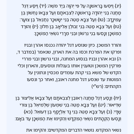
{יג} וַיִּסְעוּ בָּרִאשֹׁנָה עַל פִּי יְהוָה בְּיַד מֹשֶׁה: {יד} וַיִּסַּע דֶּגֶל
מַחֲנֵה בְנֵי יְהוּדָה בָּרִאשֹׁנָה לְצִבְאֹתָם וְעַל צְבָאוֹ נַחְשׁוֹן בֶּן
עַמִּינָדָב: {טו} וְעַל צְבָא מַטֵּה בְּנֵי יִשָׂשכָר נְתַנְאֵל בֶּן צוּעָר:
{טז} וְעַל צְבָא מַטֵּה בְּנֵי זְבוּלֻן אֱלִיאָב בֶּן חֵלוֹן: {יז} וְהוּרַד
הַמִּשְׁכָּן וְנָסְעוּ בְנֵי גֵרְשׁוֹן וּבְנֵי מְרָרִי נֹשְׂאֵי הַמִּשְׁכָּן:
והורד המשכן. כיון שנוסע דגל יהודה נכנסו אהרן ובניו
ופרקו את הפרכת וכסו בה את הארון, שנאמר (במדבר ד,
ה) ובא אהרן ובניו בנסוע המחנה, ובני גרשון ובני מררי
פורקין המשכן וטוענין אותו בעגלות ונוסעים, והארון וכלי
הקדש של משא בני קהת עומדים מכסין ונתונין על
המוטות עד שנסע דגל מחנה ראובן, ואחר כך ונסעו
הקהתים: (רש"י)
{יח} וְנָסַע דֶּגֶל מַחֲנֵה רְאוּבֵן לְצִבְאֹתָם וְעַל צְבָאוֹ אֱלִיצוּר בֶּן
שְׁדֵיאוּר: {יט} וְעַל צְבָא מַטֵּה בְּנֵי שִׁמְעוֹן שְׁלֻמִיאֵל בֶּן צוּרִי
שַׁדָּי: {כ} וְעַל צְבָא מַטֵּה בְנֵי גָד אֶלְיָסָף בֶּן דְּעוּאֵל: {כא}
וְנָסְעוּ הַקְּהָתִים נֹשְׂאֵי הַמִּקְדָּשׁ וְהֵקִימוּ אֶת הַמִּשְׁכָּן עַד בֹּאָם:
נשאי המקדש. נושאי הדברים המקדשים: והקימו את