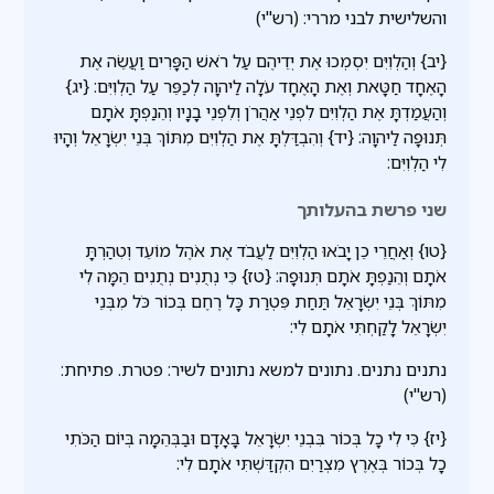
והשלישית לבני מררי: (רש"י)
{יב} וְהַלְוִיִּם יִסְמְכוּ אֶת יְדֵיהֶם עַל רֹאשׁ הַפָּרִים וַעֲשֵׂה אֶת
הָאֶחָד חַטָּאת וְאֶת הָאֶחָד עֹלָה לַיהוָה לְכַפֵּר עַל הַלְוִיִּם: {יג}
וְהַעֲמַדְתָּ אֶת הַלְוִיִּם לִפְנֵי אַהֲרֹן וְלִפְנֵי בָנָיו וְהֵנַפְתָּ אֹתָם
תְּנוּפָה לַיהוָה: {יד} וְהִבְדַּלְתָּ אֶת הַלְוִיִּם מִתּוֹךְ בְּנֵי יִשְׂרָאֵל וְהָיוּ
לִי הַלְוִיִּם:
שני פרשת בהעלותך
{טו} וְאַחֲרֵי כֵן יָבֹאוּ הַלְוִיִּם לַעֲבֹד אֶת אֹהֶל מוֹעֵד וְטִהַרְתָּ
אֹתָם וְהֵנַפְתָּ אֹתָם תְּנוּפָה: {טז} כִּי נְתֻנִים נְתֻנִים הֵמָּה לִי
מִתּוֹךְ בְּנֵי יִשְׂרָאֵל תַּחַת פִּטְרַת כָּל רֶחֶם בְּכוֹר כֹּל מִבְּנֵי
יִשְׂרָאֵל לָקַחְתִּי אֹתָם לִי:
נתנים נתנים. נתונים למשא נתונים לשיר: פטרת. פתיחת:
(רש"י)
{יז} כִּי לִי כָל בְּכוֹר בִּבְנֵי יִשְׂרָאֵל בָּאָדָם וּבַבְּהֵמָה בְּיוֹם הַכֹּתִי
כָל בְּכוֹר בְּאֶרֶץ מִצְרַיִם הִקְדַּשְׁתִּי אֹתָם לִי: