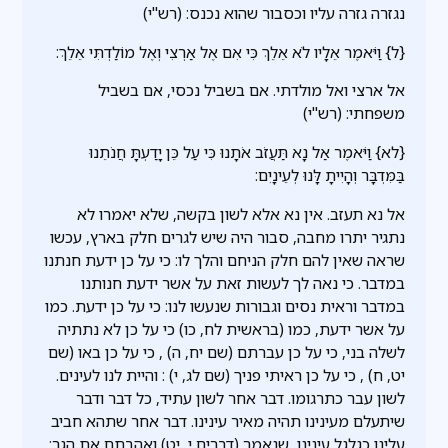
נגזרה גזרה עליו וכסבור שהוא נכנס: (רש"י)
{ל} וַיֹּאמֶר אֵלָיו לֹא אֵלֵךְ כִּי אִם אֶל אַרְצִי וְאֶל מוֹלַדְתִּי אֵלֵךְ:
אל ארצי ואל מולדתי. אם בשביל נכסי, אם בשביל
משפחתי: (רש"י)
{לא} וַיֹּאמֶר אַל נָא תַּעֲזֹב אֹתָנוּ כִּי עַל כֵּן יָדַעְתָּ חֲנֹתֵנוּ
בַּמִּדְבָּר וְהָיִיתָ לָּנוּ לְעֵינָיִם:
אל נא תעזב. אין נא אלא לשון בקשה, שלא יאמרו לא
נתגיר יתרו מחבה, סבור היה שיש לגרים חלק בארץ, עכשו
שראה שאין להם חלק הניחם והלך לו: כי על כן ידעת חנתנו
במדבר. כי נאה לך לעשות זאת על אשר ידעת חנותנו
במדבר וראית נסים וגבורות שנעשו לנו: כי על כן ידעת. כמו
על אשר ידעת, כמו (בראשית לח, כו) כי על כן לא נתתיה
לשלה בני, כי על כן עברתם (שם יח, ה) , כי על כן באו (שם
יט, ח) , כי על כן ראיתי פניך (שם לג, י) : והיית לנו לעינים.
לשון עבר כתרגומו. דבר אחר לשון עתיד, כל דבר ודבר
שיתעלם מעינינו תהיה מאיר עינינו. דבר אחר שתהא חביב
עלינו כגלגל עינינו, שנאמר (דברים י, יט) ואהבתם את הגר: