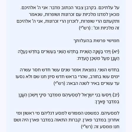
על עלתיכם. בקרבן צבור הכתוב מדבר: אני ה' אלהיכם.
מכאן למדנו מלכיות עם זכרונות ושופרות, שנאמר
ותקעתם הרי שופרות, לזכרון הרי זכרונות, אני ה' אלהיכם
זה מלכיות וכו' : (רש"י)
חמישי פרשת בהעלותך
{יא} וַיְהִי בַּשָּׁנָה הַשֵּׁנִית בַּחֹדֶשׁ הַשֵּׁנִי בְּעֶשְׂרִים בַּחֹדֶשׁ נַעֲלָה
הֶעָנָן מֵעַל מִשְׁכַּן הָעֵדֻת:
בחדש השני. נמצאת אומר שנים עשר חדש חסר עשרה
ימים עשו בחורב, שהרי בראש חדש סיון חנו שם ולא נסעו
עד עשרים באיר לשנה הבאה: (רש"י)
{יב} וַיִּסְעוּ בְנֵי יִשְׂרָאֵל לְמַסְעֵיהֶם מִמִּדְבַּר סִינָי וַיִּשְׁכֹּן הֶעָנָן
בְּמִדְבַּר פָּארָן:
למסעיהם. כמשפט המפורש למסע דגליהם מי ראשון ומי
אחרון: במדבר פארן. קברות התאוה במדבר פארן היה ושם
חנו ממסע זה: (רש"י)