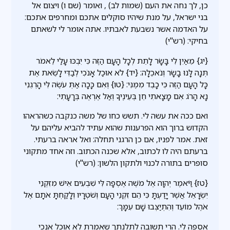
כן, לך נחה את העם (שמות לב) , ואומר (שם ו) ויצום אל
בני ישראל, על מנת שיהיו סוקלים אתכם ומחרפים אתכם:
על האדמה אשר נשבעת לאבתיו. אתה אומר לי לשאתם
בחיקי: (רש"י)
{יג} מֵאַיִן לִי בָּשָׂר לָתֵת לְכָל הָעָם הַזֶּה כִּי יִבְכּוּ עָלַי לֵאמֹר
תְּנָה לָּנוּ בָשָׂר וְנֹאכֵלָה: {יד} לֹא אוּכַל אָנֹכִי לְבַדִּי לָשֵׂאת אֶת
כָּל הָעָם הַזֶּה כִּי כָבֵד מִמֶּנִּי: {טו} וְאִם כָּכָה אַתְּ עֹשֶׂה לִּי הָרְגֵנִי
נָא הָרֹג אִם מָצָאתִי חֵן בְּעֵינֶיךָ וְאַל אֶרְאֶה בְּרָעָתִי:
ואם ככה את עשה לי. תשש כחו של משה כנקבה כשהראהו
הקדוש ברוך הוא הפרענות שהוא עתיד להביא עליהם על
זאת. אמר לפניו, אם כן הרגני תחלה: ואל אראה ברעתי.
ברעתם היה לו לכתוב, אלא שכנה הכתוב. וזה אחד מתקוני
סופרים בתורה לכנוי ולתקון הלשון: (רש"י)
{טז} וַיֹּאמֶר יְהוָה אֶל מֹשֶׁה אֶסְפָה לִּי שִׁבְעִים אִישׁ מִזִּקְנֵי
יִשְׂרָאֵל אֲשֶׁר יָדַעְתָּ כִּי הֵם זִקְנֵי הָעָם וְשֹׁטְרָיו וְלָקַחְתָּ אֹתָם אֶל
אֹהֶל מוֹעֵד וְהִתְיַצְּבוּ שָׁם עִמָּךְ:
אספה לי. הרי תשובה לתלנתך שאמרת לא אוכל אנכי