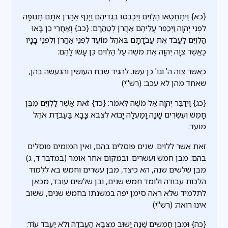
{כא} וַיִּתְחַטְּאוּ הַלְוִיִּם וַיְכַבְּסוּ בִּגְדֵיהֶם וַיָּנֶף אַהֲרֹן אֹתָם תְּנוּפָה
לִפְנֵי יְהוָה וַיְכַפֵּר עֲלֵיהֶם אַהֲרֹן לְטַהֲרָם: {כב} וְאַחֲרֵי כֵן בָּאוּ
הַלְוִיִּם לַעֲבֹד אֶת עֲבֹדָתָם בְּאֹהֶל מוֹעֵד לִפְנֵי אַהֲרֹן וְלִפְנֵי בָנָיו
כַּאֲשֶׁר צִוָּה יְהוָה אֶת מֹשֶׁה עַל הַלְוִיִּם כֵּן עָשׂוּ לָהֶם:
כאשר צוה ה' וגו' כן עשו. להגיד שבח העושין והנעשה בהן,
שאחד מהן לא עכב: (רש"י)
{כג} וַיְדַבֵּר יְהוָה אֶל מֹשֶׁה לֵּאמֹר: {כד} זֹאת אֲשֶׁר לַלְוִיִּם מִבֶּן
חָמֵשׁ וְעֶשְׂרִים שָׁנָה וָמַעְלָה יָבוֹא לִצְבֹא צָבָא בַּעֲבֹדַת אֹהֶל
מוֹעֵד:
זאת אשר ללוים. שנים פוסלים בהם, ואין המומים פוסלים
בהם: מבן חמש ועשרים. ובמקום אחר אומר (במדבר ד, ג)
מבן שלשים שנה, הא כיצד, מבן עשרים וחמש בא ללמוד
הלכות עבודה ולומד חמש שנים, ובן שלשים עובד, מכאן
לתלמיד שלא ראה סימן יפה במשנתו בחמש שנים, ששוב
אינו רואה: (רש"י)
{כה} וּמִבֶּן חֲמִשִּׁים שָׁנָה יָשׁוּב מִצְּבָא הָעֲבֹדָה וְלֹא יַעֲבֹד עוֹד: