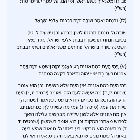
פג, ג) ומשנאיך נשאו ראש, ומי הם, על עמך יערימו סוד:
(רש"י)
{לו} וּבְנֻחֹה יֹאמַר שׁוּבָה יְהוָה רִבְבוֹת אַלְפֵי יִשְׂרָאֵל:
שובה ה'. מנחם תרגמו לשון מרגוע וכן (ישעיה ל, טו)
בשובה ונחת תושעון: רבבות אלפי ישראל. מגיד שאין
השכינה שורה בישראל פחותים משני אלפים ושתי רבבות:
(רש"י)
{א} וַיְהִי הָעָם כְּמִתְאֹנְנִים רַע בְּאָזְנֵי יְהוָה וַיִּשְׁמַע יְהוָה וַיִּחַר
אַפּוֹ וַתִּבְעַר בָּם אֵשׁ יְהוָה וַתֹּאכַל בִּקְצֵה הַמַּחֲנֶה:
ויהי העם כמתאננים. אין העם אלא רשעים. וכן הוא אומר
(שמות יז, ד) מה אעשה לעם הזה, ואומר (ירמיה יג, י) העם
הרע הזה. וכשהם כשרים קרואים עמי, שנאמר (שמות ה)
שלח את עמי, (מיכה ו ג) עמי מה עשיתי לך: כמתאננים.
אין מתאוננים אלא לשון עלילה מבקשים עלילה היאך
לפרוש מאחרי המקום וכן הוא אומר בשמשון (שופטים יד
ד) כי תאנה הוא מבקש: רע באזני ה'. תואנה שהיא רעה
באזני ה' שמתכונים שתבא באזניו ויקניט. אמרו אוי לנו