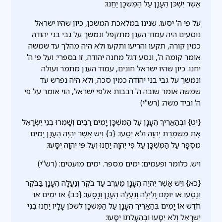
אֲשֶׁר יִשְׁכֹּן הֶעָנָן עַל הַמִּשְׁכָּן יַחֲנוּ:
על פי ה' יסעו. שנינו במלאכת המשכן, כיון שהיו ישראל
נוסעים היה עמוד הענן מתקפל ונמשך על גבי בני יהודה
כמין קורה, תקעו והריעו ותקעו ולא היה מהלך עד שמשה
אומר קומה ה', ונסע דגל מחנה יהודה, זו בספרי: ועל פי ה'
יחנו. כיון שהיו ישראל חונים, עמוד הענן מתמר ועולה
ונמשך על גבי בני יהודה כמין סכה, ולא היה נפרש עד
שמשה אומר שובה ה' רבבות אלפי ישראל, הוי אומר על פי
ה' וביד משה: (רש"י)
{יט} וּבְהַאֲרִיךְ הֶעָנָן עַל הַמִּשְׁכָּן יָמִים רַבִּים וְשָׁמְרוּ בְנֵי יִשְׂרָאֵל
אֶת מִשְׁמֶרֶת יְהוָה וְלֹא יִסָּעוּ: {כ} וְיֵשׁ אֲשֶׁר יִהְיֶה הֶעָנָן יָמִים
מִסְפָּר עַל הַמִּשְׁכָּן עַל פִּי יְהוָה יַחֲנוּ וְעַל פִּי יְהוָה יִסָּעוּ:
ויש. כלומר ופעמים: ימים מספר. ימים מועטים: (רש"י)
{כא} וְיֵשׁ אֲשֶׁר יִהְיֶה הֶעָנָן מֵעֶרֶב עַד בֹּקֶר וְנַעֲלָה הֶעָנָן בַּבֹּקֶר
וְנָסָעוּ אוֹ יוֹמָם וָלַיְלָה וְנַעֲלָה הֶעָנָן וְנָסָעוּ: {כב} אוֹ יֹמַיִם אוֹ
חֹדֶשׁ אוֹ יָמִים בְּהַאֲרִיךְ הֶעָנָן עַל הַמִּשְׁכָּן לִשְׁכֹּן עָלָיו יַחֲנוּ בְנֵי
יִשְׂרָאֵל וְלֹא יִסָּעוּ וּבְהֵעָלֹתוֹ יִסָּעוּ: