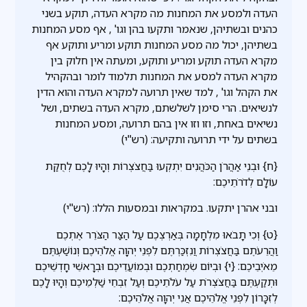
העדה ולמסע את המחנות מה מקרא העדה, תוקע בשני
כהנים ובשתיהן, שנאמר ותקעו בהן וגו' , אף מסע המחנות
בשתיהן, יכול מה מסע המחנות תוקע ומריע ותוקע אף
מקרא העדה תוקע ומריע ותוקע, ומעתה אין חלוק בין
מקרא העדה למסע את המחנות תלמוד לומר ובהקהיל
את הקהל וגו' , למד שאין תרועה למקרא העדה והוא הדין
לנשיאים. הרי סימן לשלשתם, מקרא העדה בשתים, ושל
נשיאים באחת, וזו וזו אין בהם תרועה, ומסע המחנות
בשתים על ידי תרועה ותקיעה: (רש"י)
{ח} וּבְנֵי אַהֲרֹן הַכֹּהֲנִים יִתְקְעוּ בַּחֲצֹצְרוֹת וְהָיוּ לָכֶם לְחֻקַּת
עוֹלָם לְדֹרֹתֵיכֶם:
ובני אהרן יתקעו. במקראות ובמסעות הללו: (רש"י)
{ט} וְכִי תָבֹאוּ מִלְחָמָה בְּאַרְצְכֶם עַל הַצַּר הַצֹּרֵר אֶתְכֶם
וַהֲרֵעֹתֶם בַּחֲצֹצְרוֹת וֲנִזְכַּרְתֶּם לִפְנֵי יְהוָה אֱלֹהֵיכֶם וְנוֹשַׁעְתֶּם
מֵאֹיְבֵיכֶם: {י} וּבְיוֹם שִׂמְחַתְכֶם וּבְמוֹעֲדֵיכֶם וּבְרָאשֵׁי חָדְשֵׁיכֶם
וּתְקַעְתֶּם בַּחֲצֹצְרֹת עַל עֹלֹתֵיכֶם וְעַל זִבְחֵי שַׁלְמֵיכֶם וְהָיוּ לָכֶם
לְזִכָּרוֹן לִפְנֵי אֱלֹהֵיכֶם אֲנִי יְהוָה אֱלֹהֵיכֶם: