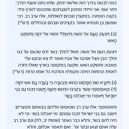
כמה לבטנו בדרך הזה שלשה ימים, שלא נחנו מענוי הדרך:
ויחר אפו. אני הייתי מתכון לטובתכם שתכנסו לארץ מיד:
בקצה המחנה. במקצין שבהם לשפלות, אלו ערב רב. רבי
שמעון בן מנסיא אומר בקצינים שבהם ובגדולים: (רש"י)
{ב} וַיִּצְעַק הָעָם אֶל מֹשֶׁה וַיִּתְפַּלֵּל מֹשֶׁה אֶל יְהוָה וַתִּשְׁקַע
הָאֵשׁ:
ויצעק העם אל משה. משל למלך בשר ודם שכעס על בנו
והלך הבן אצל אוהבו של אביו ואמר לו צא ובקש עלי
מאבא: ותשקע האש. שקעה במקומה בארץ שאלו חזרה
לאחת הרוחות היתה מקפלת והולכת כל אותו הרוח: (רש"י)
{ג} וַיִּקְרָא שֵׁם הַמָּקוֹם הַהוּא תַּבְעֵרָה כִּי בָעֲרָה בָם אֵשׁ יְהוָה:
{ד} וְהָאסַפְסֻף אֲשֶׁר בְּקִרְבּוֹ הִתְאַוּוּ תַּאֲוָה וַיָּשֻׁבוּ וַיִּבְכּוּ גַּם בְּנֵי
יִשְׂרָאֵל וַיֹּאמְרוּ מִי יַאֲכִלֵנוּ בָּשָׂר:
והאספסף. אלו ערב רב שנאספו אליהם בצאתם ממצרים:
וישבו. גם בני ישראל ויבכו עמהם: מי יאכלנו בשר. וכי לא
היה להם בשר, והלא כבר נאמר (שמות יב, לח) וגם ערב רב
עלה אתם וצאן ובקר וגו' . ואם תאמר אכלום, והלא