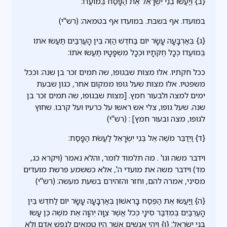
{ב} וְיַעֲשׂוּ בְנֵי יִשְׂרָאֵל אֶת הַפָּסַח בְּמוֹעֲדוֹ:
במועדו. אף בשבת. במועדו אף בטמאה: (רש"י)
{ג} בְּאַרְבָּעָה עָשָׂר יוֹם בַּחֹדֶשׁ הַזֶּה בֵּין הָעֲרְבַּיִם תַּעֲשׂוּ אֹתוֹ
בְּמוֹעֲדוֹ כְּכָל חֻקֹּתָיו וּכְכָל מִשְׁפָּטָיו תַּעֲשׂוּ אֹתוֹ:
ככל חקתיו. אלו מצות שבגופו, שה תמים זכר בן שנה: וככל
משפטיו. אלו מצות שעל גופו ממקום אחר, כגון שבעת
ימים למצה ולבעור חמץ. [מצות שבגופו, שה תמים זכר בן
שנה. שעל גופו, צלי אש ראשו על כרעיו ועל קרבו. שחוץ
לגופו, מצה ובעור חמץ] : (רש"י)
{ד} וַיְדַבֵּר מֹשֶׁה אֶל בְּנֵי יִשְׂרָאֵל לַעֲשֹׂת הַפָּסַח:
וידבר משה וגו' . מה תלמוד לומר, והלא נאמר (ויקרא כג,
מד) וידבר משה את מועדי ה', אלא כששמע פרשת מועדים
מסיני, אמרה להם, וחזר והזהירם בשעת מעשה: (רש"י)
{ה} וַיַּעֲשׂוּ אֶת הַפֶּסַח בָּרִאשׁוֹן בְּאַרְבָּעָה עָשָׂר יוֹם לַחֹדֶשׁ בֵּין
הָעַרְבַּיִם בְּמִדְבַּר סִינָי כְּכֹל אֲשֶׁר צִוָּה יְהוָה אֶת מֹשֶׁה כֵּן עָשׂוּ
בְּנֵי יִשְׂרָאֵל: {ו} וַיְהִי אֲנָשִׁים אֲשֶׁר הָיוּ טְמֵאִים לְנֶפֶשׁ אָדָם וְלֹא