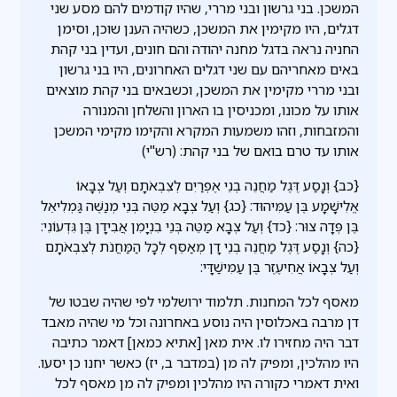
המשכן. בני גרשון ובני מררי, שהיו קודמים להם מסע שני
דגלים, היו מקימין את המשכן, כשהיה הענן שוכן, וסימן
החניה נראה בדגל מחנה יהודה והם חונים, ועדין בני קהת
באים מאחריהם עם שני דגלים האחרונים, היו בני גרשון
ובני מררי מקימין את המשכן, וכשבאים בני קהת מוצאים
אותו על מכונו, ומכניסין בו הארון והשלחן והמנורה
והמזבחות, וזהו משמעות המקרא והקימו מקימי המשכן
אותו עד טרם בואם של בני קהת: (רש"י)
{כב} וְנָסַע דֶּגֶל מַחֲנֵה בְנֵי אֶפְרַיִם לְצִבְאֹתָם וְעַל צְבָאוֹ
אֱלִישָׁמָע בֶּן עַמִּיהוּד: {כג} וְעַל צְבָא מַטֵּה בְּנֵי מְנַשֶּׁה גַּמְלִיאֵל
בֶּן פְּדָה צוּר: {כד} וְעַל צְבָא מַטֵּה בְּנֵי בִנְיָמִן אֲבִידָן בֶּן גִּדְעוֹנִי:
{כה} וְנָסַע דֶּגֶל מַחֲנֵה בְנֵי דָן מְאַסֵּף לְכָל הַמַּחֲנֹת לְצִבְאֹתָם
וְעַל צְבָאוֹ אֲחִיעֶזֶר בֶּן עַמִּישַׁדָּי:
מאסף לכל המחנות. תלמוד ירושלמי לפי שהיה שבטו של
דן מרבה באכלוסין היה נוסע באחרונה וכל מי שהיה מאבד
דבר היה מחזירו לו. אית מאן [אתיא כמאן] דאמר כתיבה
היו מהלכין, ומפיק לה מן (במדבר ב, יז) כאשר יחנו כן יסעו.
ואית דאמרי כקורה היו מהלכין ומפיק לה מן מאסף לכל