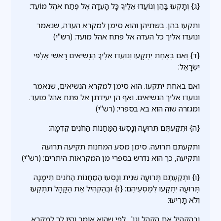
{ג} וְתָקְעוּ בָּהֵן וְנוֹעֲדוּ אֵלֶיךָ כָּל הָעֵדָה אֶל פֶּתַח אֹהֶל מוֹעֵד:
ותקעו בהן. בשתיהן והוא סימן למקרא העדה, שנאמר
ונועדו אליך כל העדה אל פתח אהל מועד: (רש"י)
{ד} וְאִם בְּאַחַת יִתְקָעוּ וְנוֹעֲדוּ אֵלֶיךָ הַנְּשִׂיאִים רָאשֵׁי אַלְפֵי
יִשְׂרָאֵל:
ואם באחת יתקעו. הוא סימן למקרא הנשיאים, שנאמר
ונועדו אליך הנשיאים. ואף הן יעידתן אל פתח אהל מועד.
ומגזרה שוה הוא בא בספרי: (רש"י)
{ה} וּתְקַעְתֶּם תְּרוּעָה וְנָסְעוּ הַמַּחֲנוֹת הַחֹנִים קֵדְמָה:
ותקעתם תרועה. סימן מסע המחנות תקיעה תרועה
ותקיעה, כך הוא נדרש בספרי מן המקראות היתרים: (רש"י)
{ו} וּתְקַעְתֶּם תְּרוּעָה שֵׁנִית וְנָסְעוּ הַמַּחֲנוֹת הַחֹנִים תֵּימָנָה
תְּרוּעָה יִתְקְעוּ לְמַסְעֵיהֶם: {ז} וּבְהַקְהִיל אֶת הַקָּהָל תִּתְקְעוּ
וְלֹא תָרִיעוּ:
ובהקהיל את הקהל וגו' . לפי שהוא אומר והיו לך למקרא