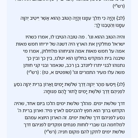
(רש"י)
{לב} וְהָיָה כִּי תֵלֵךְ עִמָּנוּ וְהָיָה הַטּוֹב הַהוּא אֲשֶׁר יֵיטִיב יְהוָה
עִמָּנוּ וְהֵטַבְנוּ לָךְ:
והיה הטוב ההוא וגו' . מה טובה הטיבו לו, אמרו כשהיו
ישראל מחלקין את הארץ היה דשנה של יריחו חמש מאות
אמה על חמש מאות אמה והניחוהו מלחלוק, אמרו מי
שיבנה בית המקדש בחלקו הוא יטלנו, בין כך ובין כך
נתנוהו לבני יתרו ליונדב בן רכב, שנאמר ובני קני חותן
משה עלו מעיר התמרים וגו' (שופטים א, טז) : (רש"י)
{לג} וַיִּסְעוּ מֵהַר יְהוָה דֶּרֶךְ שְׁלֹשֶׁת יָמִים וַאֲרוֹן בְּרִית יְהוָה נֹסֵעַ
לִפְנֵיהֶם דֶּרֶךְ שְׁלֹשֶׁת יָמִים לָתוּר לָהֶם מְנוּחָה:
דרך שלשת ימים. מהלך שלשת ימים הלכו ביום אחד, שהיה
הקדוש ברוך הוא חפץ להכניסם לארץ מיד: וארון ברית ה'
נסע לפניהם דרך שלשת ימים. זה הארון היוצא עמהם
למלחמה ובו שברי לוחות מנחים ומקדים לפניהם דרך
שלשת ימים לתקן להם מקום חניה: (רש"י)