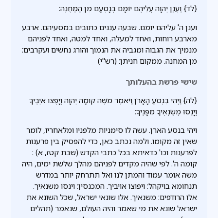
{לד} וַעֲנַן יְהוָה עֲלֵיהֶם יוֹמָם בְּנָסְעָם מִן הַמַּחֲנֶה:
וענן ה' עליהם יומם. שבעה עננים כתובים במסעיהם. ארבע
מארבע רוחות, ואחד למעלה, ואחד למטה, ואחד לפניהם
מנמיך את הגבוה ומגביה את הנמוך והורג נחשים ועקרבים:
מן המחנה. ממקום חניתן: (רש"י)
שישי פרשת בהעלותך
{לה} וַיְהִי בִּנְסֹעַ הָאָרֹן וַיֹּאמֶר מֹשֶׁה קוּמָה יְהוָה וְיָפֻצוּ אֹיְבֶיךָ
וְיָנֻסוּ מְשַׂנְאֶיךָ מִפָּנֶיךָ:
ויהי בנסע הארן. עשה לו סימניות מלפניו ומלאחריו, לומר
שאין זה מקומו. ולמה נכתב כאן, כדי להפסיק בין פרענות
לפרענות וכו' כדאיתא בכל כתבי הקדש (שבת קטז, א) :
קומה ה'. לפי שהיה מקדים לפניהם מהלך שלשת ימים, היה
משה אומר עמוד והמתן לנו ואל תתרחק יותר במדרש
תנחומא בויקהל: ויפוצו אויביך. המכנסין: וינסו משנאיך.
אלו הרודפים: משנאיך. אלו שונאי ישראל, שכל השונא את
ישראל שונא את מי שאמר והיה העולם, שנאמר (תהלים