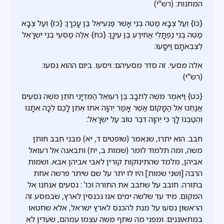
המחנות: (רש"י)
{כו} וְעַל צְבָא מַטֵּה בְּנֵי אָשֵׁר פַּגְעִיאֵל בֶּן עָכְרָן: {כז} וְעַל צְבָא
מַטֵּה בְּנֵי נַפְתָּלִי אֲחִירַע בֶּן עֵינָן: {כח} אֵלֶּה מַסְעֵי בְנֵי יִשְׂרָאֵל
לְצִבְאֹתָם וַיִּסָּעוּ:
אלה מסעי. זה סדר מסעיהם: ויסעו. ביום ההוא נסעו:
(רש"י)
{כט} וַיֹּאמֶר מֹשֶׁה לְחֹבָב בֶּן רְעוּאֵל הַמִּדְיָנִי חֹתֵן מֹשֶׁה נֹסְעִים
אֲנַחְנוּ אֶל הַמָּקוֹם אֲשֶׁר אָמַר יְהוָה אֹתוֹ אֶתֵּן לָכֶם לְכָה אִתָּנוּ
וְהֵטַבְנוּ לָךְ כִּי יְהוָה דִּבֶּר טוֹב עַל יִשְׂרָאֵל:
חבב. הוא יתרו, שנאמר (שופטים ד, יא) מבני חבב חותן
משה, ומה תלמוד לומר (שמות ב, יח) ותבאנה אל רעואל
אביהן, מלמד שהתינוקות קורין לאבי אביהן אבא. ושמות
הרבה [ושני שמות] היו לו יתר על שם שיתר פרשה אחת
בתורה. חובב על שחבב את התורה וכו' : נסעים אנחנו אל
המקום. מיד עד שלשה ימים אנו נכנסין לארץ, שבמסע זה
הראשון נסעו על מנת להכנס לארץ ישראל, אלא שחטאו
במתאוננים. ומפני מה שתף משה עצמו עמהם, שעדין לא