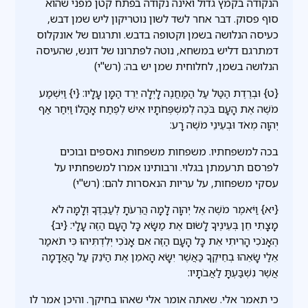
הנקודה בקמץ גדול ואינה נקודה בפתח קטן מפני שהוא
סוף פסוק. דבר אחר לשד לשון נוטריקון ליש שמן דבש,
כעיסה הנלושה בשמן וקטופה בדבש. ותרגום של אונקלוס
דמתרגם דליש במשחא, נוטה לפתרונו של דונש, שהעיסה
הנלושה בשמן, לחלוחית שמן יש בה: (רש"י)
{ט} וּבְרֶדֶת הַטַּל עַל הַמַּחֲנֶה לָיְלָה יֵרֵד הַמָּן עָלָיו: {י} וַיִּשְׁמַע
מֹשֶׁה אֶת הָעָם בֹּכֶה לְמִשְׁפְּחֹתָיו אִישׁ לְפֶתַח אָהֳלוֹ וַיִּחַר אַף
יְהוָה מְאֹד וּבְעֵינֵי מֹשֶׁה רָע:
בכה למשפחתיו. משפחות משפחות נאספים ובוכים
לפרסם תרעמתן בגלוי. ורבותינו אמרו למשפחתיו על
עסקי משפחות, על עריות הנאסרות להם: (רש"י)
{יא} וַיֹּאמֶר מֹשֶׁה אֶל יְהוָה לָמָה הֲרֵעֹתָ לְעַבְדֶּךָ וְלָמָּה לֹא
מָצָתִי חֵן בְּעֵינֶיךָ לָשׂוּם אֶת מַשָּׂא כָּל הָעָם הַזֶּה עָלָי: {יב}
הֶאָנֹכִי הָרִיתִי אֵת כָּל הָעָם הַזֶּה אִם אָנֹכִי יְלִדְתִּיהוּ כִּי תֹאמַר
אֵלַי שָׂאֵהוּ בְחֵיקֶךָ כַּאֲשֶׁר יִשָּׂא הָאֹמֵן אֶת הַיֹּנֵק עַל הָאֲדָמָה
אֲשֶׁר נִשְׁבַּעְתָּ לַאֲבֹתָיו:
כי תאמר אלי. שאתה אומר אלי שאהו בחיקך. והיכן אמר לו