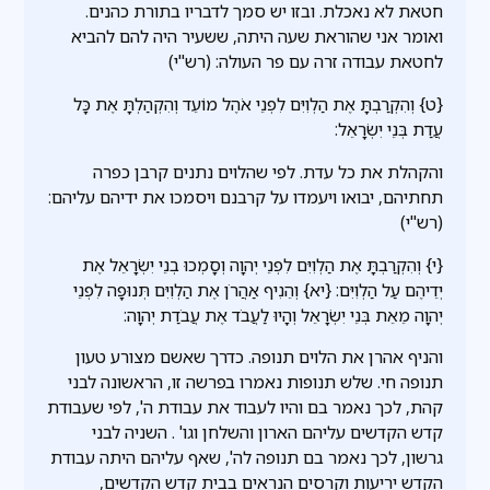
חטאת לא נאכלת. ובזו יש סמך לדבריו בתורת כהנים.
ואומר אני שהוראת שעה היתה, ששעיר היה להם להביא
לחטאת עבודה זרה עם פר העולה: (רש"י)
{ט} וְהִקְרַבְתָּ אֶת הַלְוִיִּם לִפְנֵי אֹהֶל מוֹעֵד וְהִקְהַלְתָּ אֶת כָּל
עֲדַת בְּנֵי יִשְׂרָאֵל:
והקהלת את כל עדת. לפי שהלוים נתנים קרבן כפרה
תחתיהם, יבואו ויעמדו על קרבנם ויסמכו את ידיהם עליהם:
(רש"י)
{י} וְהִקְרַבְתָּ אֶת הַלְוִיִּם לִפְנֵי יְהוָה וְסָמְכוּ בְנֵי יִשְׂרָאֵל אֶת
יְדֵיהֶם עַל הַלְוִיִּם: {יא} וְהֵנִיף אַהֲרֹן אֶת הַלְוִיִּם תְּנוּפָה לִפְנֵי
יְהוָה מֵאֵת בְּנֵי יִשְׂרָאֵל וְהָיוּ לַעֲבֹד אֶת עֲבֹדַת יְהוָה:
והניף אהרן את הלוים תנופה. כדרך שאשם מצורע טעון
תנופה חי. שלש תנופות נאמרו בפרשה זו, הראשונה לבני
קהת, לכך נאמר בם והיו לעבוד את עבודת ה', לפי שעבודת
קדש הקדשים עליהם הארון והשלחן וגו' . השניה לבני
גרשון, לכך נאמר בם תנופה לה', שאף עליהם היתה עבודת
הקדש יריעות וקרסים הנראים בבית קדש הקדשים,