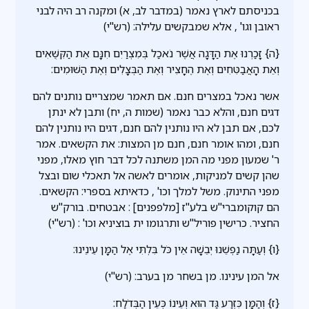
בכניסתם לארץ נאמר (במדבר לב, א) ומקנה רב היה לבני
ראובן וגו' , אלא שמבקשים עלילה: (רש"י)
{ה} זָכַרְנוּ אֶת הַדָּגָה אֲשֶׁר נֹאכַל בְּמִצְרַיִם חִנָּם אֵת הַקִּשֻּׁאִים
וְאֵת הָאֲבַטִּחִים וְאֶת הֶחָצִיר וְאֶת הַבְּצָלִים וְאֶת הַשּׁוּמִים:
אשר נאכל במצרים חנם. אם תאמר שמצריים נותנים להם
דגים חנם, והלא כבר נאמר (שמות ה, יח) ותבן לא ינתן
לכם, אם תבן לא היו נותנין להם חנם, דגים היו נותנין להם
חנם, ומהו אומר חנם, חנם מן המצות: את הקשאים. אמר
ר' שמעון מפני מה המן משתנה לכל דבר חוץ מאלו, מפני
שהן קשים למניקות, אומרים לאשה אל תאכלי שום ובצל
מפני התינוק. משל למלך וכו' , כדאיתא בספרי: הקשאים.
הם קוקומברי''ש בלע''ז [מלפפנים] : אבטחים. בורק''ש
החציר. כרישין פוריל''ש ותרגומו ית בוציניא וכו' : (רש"י)
{ו} וְעַתָּה נַפְשֵׁנוּ יְבֵשָׁה אֵין כֹּל בִּלְתִּי אֶל הַמָּן עֵינֵינוּ:
אל המן עינינו. מן בשחר מן בערב: (רש"י)
{ז} וְהַמָּן כִּזְרַע גַּד הוּא וְעֵינוֹ כְּעֵין הַבְּדֹלַח: