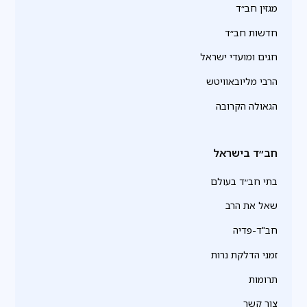
מגזין חב״ד
חדשות חב״ד
חגים ומועדי ישראל
הרבי מליובאוויטש
הגאולה הקרובה
חב״ד בישראל
בתי חב״ד בעולם
שאל את הרב
חב"ד-פדיה
זמני הדלקת נרות
תרומות
צור קשר