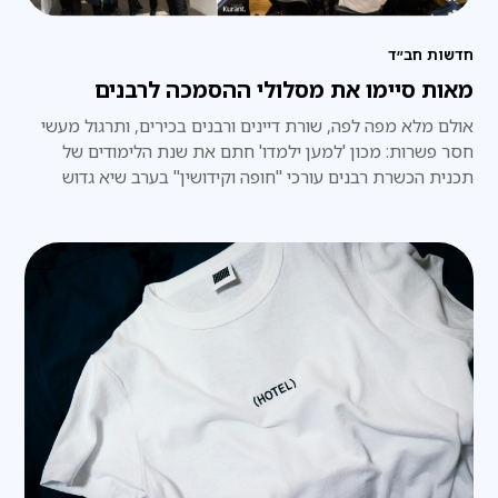
חדשות חב״ד
מאות סיימו את מסלולי ההסמכה לרבנים
אולם מלא מפה לפה, שורת דיינים ורבנים בכירים, ותרגול מעשי
חסר פשרות: מכון 'למען ילמדו' חתם את שנת הלימודים של
תכנית הכשרת רבנים עורכי "חופה וקידושין" בערב שיא גדוש
בידע ובתחושת שליחות אדירה • הנהלת המכון: "לראות אולם
מלא במאות רבנים שיוצאים לשטח עם ביטחון הלכתי מוחלט
וידע פרקטי – זהו הגשמת החזון שלנו"