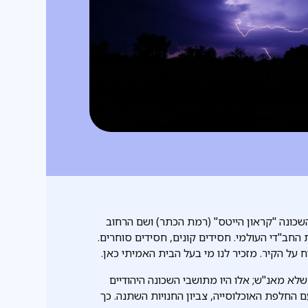
שכונה "קראון הייטס" (רמת הכתר) ושם הרחוב
 החב"די העולמי. חסידים קונים, חסידים סוחרים.
 על הקיר. מזכיר לנו מי בעל הבית האמיתי כאן.
א מאנ"ש; אלו היו מתושבי השכונה היהודיים
י הריי"צ קנה את 770. לאט לאט, עם החלפת האוכלוסייה, צביון החנויות השתנה. כך