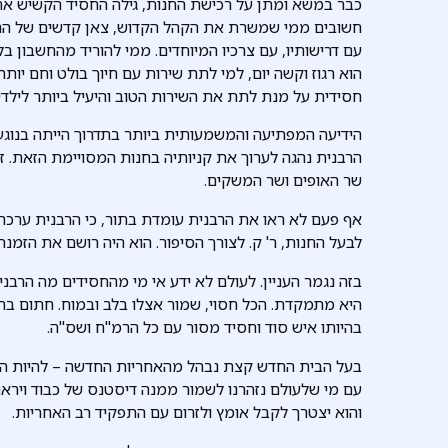
כבר במשא ומתן על רכישת החנות, גילה החסיד הקשיש את א
חשובים ממי שמשרת את הקהל הקדוש, צאן קדשים של הרבי
עם דרישותיו, עם צרכיו המיוחדים. ממי להוריד מהחשבון בל
הוא רגוז וקשה יום, למי לתת שירות עם חיוך בולט וחם יותר
חסידית על מנת לתת את השירות הטוב והיעיל ביותר לילדי
הידיעה המפתיעה והמשמעותית ביותר בתדרוך הייתה בנוגע 
הרבנית נהגה לערוך את קניותיה בחנות המסויימת הזאת. ז
שר האופים ושר המשקים.
אף פעם לא ראו את הרבנית עומדת בתור, כי הרבנית ערכה
לבעל החנות, ר' ק. לצורך הסיפור. הוא היה רושם את הזמ
בזה נגמר העניין. לעולם לא ידע אי מי מהחסידים מה הרבנית 
היא מתמקדת. הכל חסוי, שמור אצלו בלב ובמוח. חתום בח
בהיותו איש סוד וחסיד מסור עם כל הרמ"ח ושס"ה.
בעל הבית החדש קצת נבהל מהאחריות החדשה – להיות הס
עם מי שלעולם נזהרנו לשמור ממנה דיסטנס של כבוד ויראת
והוא יצטרך לקבל אומץ ולזרום עם התפקיד רב האחריות.