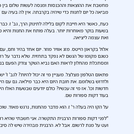
מחשבת את ההוצאות וההכנסות ומנסה לעשות שלום בין כל
מביאה כל יום לחנות כדי שיהיה בקרבתה. אין לה בעיה עם 
כעת, כאשר היא חייבת לקום בלילה לתינוק הרך, גב' ז. כב
בשעות בוקר מאוחרות יותר. בעלה פותח את החנות והיא מ
ואת עצמה ליציאה.
אלול בקראון הייטס. מזג אוויר מוזר. יום אחד בהיר וחם, 
כשגם מקומו של הגשם לא נפקד בתחזית. שלא נדבר על רוחות
ומסתכלת מהחלון לראות האם נביא השקר צודק הפעם בנוג
פתאום הטלפון מצלצל. מעניין מי זה יכול להיות? לגב' ז' 
ולדרוש בשלומם. את חובת היום היא כבר מילאה. גם עם הי
חדשות וכו'. אז מי זה עכשיו? כולם יודעים שבשעות האלו ה
בעוד דקות ספורות שם.
על הקו היה בעלה ר' ז. הוא מדבר מהחנות, נרגש מאוד. שומ
"לפני דקות ספורות הרבנית התקשרה. אני חשבתי שהיא רוצ
ועט על מנת לרשום. אבל לא. הרבנית מבהירה שיש לה סיב