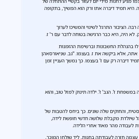
ו מגיע לחנות מידי יום לעזור בקשיי ההתחלה של
. היא תמיד דיברה אתו ורק הוא המשיך, בתקופה
רבה. הציבור התרגל לשינוי והמשיכו לערוך
 לא היה, היא כבר הרגישה בטוחה לדבר עם ר' ז.
ה לו בהנהלת החשבונות וברשימת ההזמנות
אתה, אלא ביקשה את ז. בעצמו. "גב. שניאורסאהן
תמיד דיברה רק עם ז' בעצמו. כך נמשך העניין זמן
במשפחת ז'. הגב' ז'. ילדה תינוק למזל טוב, והוא
טית, והחוקים שלה שונים. כך ביחס להטבות של
אל שיולדת מקבלת שלושה חדשי חופשת לידה,
ת לעבודה מהר מאוד אחרי הלידה.
 עצמה חזרה לעבודתה בחנות, ליד שולחן המוכר,