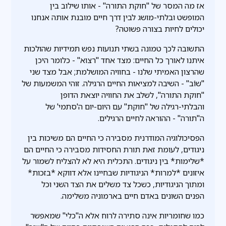
אז מה המסר של "חוקת התורה" - אותו שילוב בין
המופשט ובלתי-מושג לבין דרך חיים מובנת אותה אנחנו
יכולים לחיות בצורה פשוטה?
התשובה לכך טמונה בשתי תנועות נפש תמידיות שהולכות
איתנו לאורך כל החיים: מצד אחד "רצוא" - כלומר היכן
שהרצון האמיתי שלנו - בחוויה המושלמת; אבל מצד שני
"שוֹֹֹֹׁב" - השיבה למציאות החיים הרגילה. זוהי המשמעות של
"חוקת התורה", לשלב את החוויה יוצאת הדופן
והבלתי-רגילה של "חוקת" עם היום-יום ה'סתמי' של
ה"תורה" - ההוראה לחיים הרגילים.
הפסיכולוגיה המודרנית מסבירה כי החיים הם משיכות בין
ניגודים, לעומת זאת תורת החסידות מסבירה כי החיים הם
*שלימות* בין ניגודים. התכלית היא לא להצליח לשמור על
איזונים *למרות* הניגודיות שבחיינו אלא דווקא *בזכות*
ומתוך הניגודיות, כשכל צד משלים את הצד השני וכל
הפנים השונים באדם חיים בארמוניה משלימה.
כמו שחומריות אינה סתירה לרוח אלא ה"כלי" שמאפשר