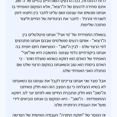
לרוח להתגלות, ככה הרגעים השגרתיים בחיים של ה"שוב"
אינם סתירה לרגעים של ה"רצוא", אלא המקום האמיתי בו
אנחנו פוגשים את עצמנו ושם עלינו לחבר בין היוצא-דופן
לשגרתי והרגיל - לחבר את הניגודיות של החיים וליצור
מתוכה שלימות.
בשאלה התמידית של 'מי אני?' אנחנו מיטלטלים בין
ה"רצוא" - אותם רגעים מושלמים שבהם אנחנו מתנהגים
לפי הרצוי שלנו - לבין ה"שוב" - המציאות היום-יומית בה
אנחנו ביקורתיים כלפי עצמנו. התשובה היא שה"אני"
האמיתי של האדם הוא דווקא כשהוא מוצלח וזוהר - כי
האדם ביסודו הוא טוב וכשאנחנו במקום הרצוי שלנו שם
מתגלה האני האמיתי שלנו.
אבל מצד שני אנחנו צריכים לקבל את עצמנו גם כשאנחנו
לא בשיא ההצלחה כי גם המצב הזה הוא חלק מאיתנו
וה"שוב" הוא חלק מתבנית החיים שא-לוהים יצר לנו. דווקא
ההתמודדות - ה"שוב" - היא המקום בו אנחנו מביאים לידי
פועל את העבודה הרוחנית שלנו.
זה המסר של "חוקת התורה": העבודה האישית של הפרשה