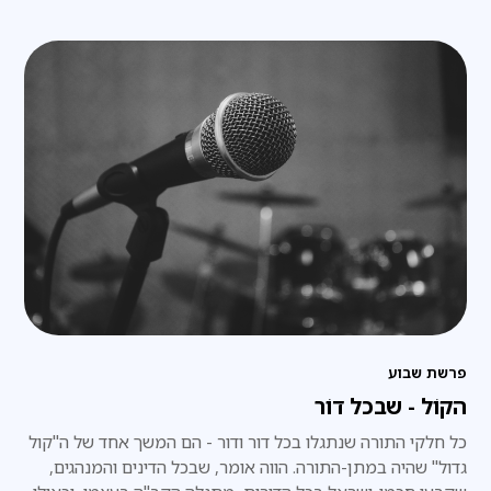
מ-20 סניפי חב"ד לנוער ברחבי הארץ, במסגרת פרויקט 'בתי
המדרש לנוער', והקדישו את זמנם היקר ללימוד בחברותות עם
בני הנוער המקומיים
פרשת שבוע
הקוֹל - שבכל דוֹר
כל חלקי התורה שנתגלו בכל דור ודור - הם המשך אחד של ה"קול
גדול" שהיה במתן-התורה. הווה אומר, שבכל הדינים והמנהגים,