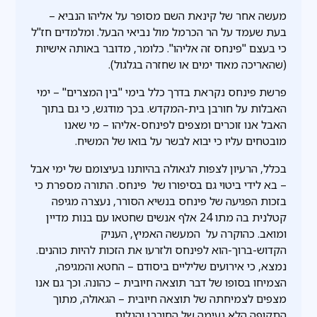
מעשה אחר של קינאת השם מסופר על אליהו הנביא –
בעת שעמד על הר הכרמל מול נביאי הבעל. ומלמדים חז"ל
כי בעצם "פינחס זה אליהו". כלומר, מדובר באותה אישיות
(שהאריכה מאוד ימים או שחזרה בגלגול).
פרשת פינחס נקראת בדרך כלל בימי "בין המצרים" – ימי
האבלות על חורבן בית-המקדש. בכך מודגש, כי גם בתוך
האבל אנו זוכרים ומצפים לפינחס-אליהו – מי שאנו
מובטחים עליו כי יבוא לבשר על בואו של המשיח.
בכלל, הרעיון לצפות לגאולה בהיותנו בעיצומם של ימי אבל
– בא לידי ביטוי גם בסיפורו של פינחס. התורה מספרת כי
בזכות הפגיעה של פינחס בנשיא הסורר, נעצרה מגיפה
קטלנית בה מתו 24 אלף אנשים שחטאו עם בנות מדיין
ומואב. כהוקרה על המעשה האמיץ, העניק
הקדוש-ברוך-הוא לפינחס ולזרעו את הזכות להיות כוהנים.
נמצא, כי אירועים שליליים ביסודם – החטא והמגיפה,
הצמיחו בסופו של דבר תוצאה חיובית – כהונה. וכך גם אנו
מצפים לצמיחתה של תוצאה חיובית – הגאולה, מתוך
התקופה הלא נעימה של החורבן והגלות.