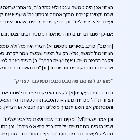
הציווי אכן היה ממשה עצמו ולא מהקב"ה, כי אחרי שראה ש
שהם יקטירו קטורת מתוך אמונה ובטחון בה' שיעניש את קר
ועצת מלאכיו ישלים", וכך יתקדש שם שמים, שהחוטאים ימו
אם-כן ישנם דברים בתורה שנאמרו ממשה רבינו עצמו, וגם
[הרמב"ן כותב ביאורים נוספים: א) הציווי היה מה' ולא מ
הציווי מה' למשה, אלא רק על הציווי שמשה אמר לקרח, שכן
ויקצר בספור משה, ופעם יעשה בהפך". ב) הציווי נאמר למ
שנאמרו ברוח הקודש כמו שכתוב[iii] "רוח השם דבר בי ומלתו על לשוני"[iv]].
"מחוייב לפרסם שהטבע נכנע ומשועבד לצדיק"
כתב בספר העקרים[v]: לקצת הצדיקים יש כוח 
הציורית "ה' מכריח וכופה את הטבע תחת כפות רגלי המאמינ
והמסתפק אם השם יתברך משלים רצון הנביא או הצדיק, מ
וכן אמר ישעיה[vi] "מקים דבר עבדו ועצת מלאכיו
מחליט לעשות דבר מה, הקב"ה מקיים החלטתו. כמובן שהצ