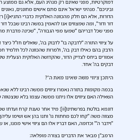
דמוקרטיות, מפני שאינם רק מנהיג העם, אלא גם ממוצע המת
וביניכם". מנהיגי ישראל אינם סתם אישים מחוננים, גאונים
הדורות
דור ודור", ומה שמצווים אנו להאמין במשה רבינו שבכל דור 
מפני שכל דבריהם "שמעו מפי הגבורה", "שכינה מדברת מתו
על ציווי התורה "לדבקה בו" לדבוק בה', שואלים חז"ל כיצד
הדבק בהם כאילו דבק בה', ולמרות שהכוונה לכל תלמיד חכם
אמורים ביחס לצדיק הדור, שהקדושה האלוקית הנעלית של נש
דבקים בה' אחד.
היתכן ציווי משה שאינו מאת ה'?
בכמה מקומות בתורה נאמרו ציווים ממשה רבינו ללא שנאמ
השאילה האם ציווים אלו ניתנו ממשה עצמו בלא שנצטווה 
דוגמא בולטת בפרשתינו[ii]: מיד אחר טענ
מצווה משה "קחו לכם מחתות גו' ותנו בהן אש ושימו עליהן 
"וידבר ה'" וכדומה, האם דבריו אלו הם ציווי אישי ממנו, או 
הרמב"ן מבאר את הדברים בצורה מופלאה: