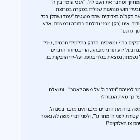
ווך ומחבר את העם לה', "אנכי עומד בין ה'
 ובעלי חוש מנהיגות שנולדו במקרה במרוצת
, אלא הם חלק מהכוונה האלוקית כדברי התניא[i] ראה הקב"ה בצדיקים שהם מועטים "עמד ושתלן בכל
ודור, אינו (רק) מפני גדולתם בתורה ובמצוות, אלא
ך גרונם".
 דבקים בה'? ומשיבים: הדבק בתלמידי חכמים, שכל
 ובעל ידע תורני מובהק, הרי במיוחד הדברים
מתו, נמצאת בגלוי בגופו, ועל-ידי הדבקות בו,
ר לפניהם "וידבר ה' אל משה לאמר" - ונשאלת
על כך מאת הגבורה?
ת קרח ועדתו שמשה בדה את הדברים מלבו ואינו מדבר בשם ה',
קטורת לפני ה' מחר גו'", ולפני דברי משה לא נאמר
שהם צו האלוקים?!