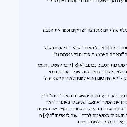
בע נכנע, משועבד ומוכרח לעשות רצון שומרי
לוי שה' קיים את רצון הצדיקים וכפה את הטבע
1) משה רבינו - כאמור, הוא עצמו קבע שקרח ועדתו לא ימותו "כמות[viii] כל האדם" אלא "בריאה יברא ה'
ר "ותפתח הארץ את פיה ותבלע אותם גו'".
2) יהושע - במלחמתו במלכי האמורי בגבעון הכריז על שינוי מערכות הטבע, ככתוב "אז[ix] ידבר יהושע .. ויאמר
ליו שלא היה דבר גדול כמוהו שכל מערכת גרמי
 "לא היה כיום ההוא לפניו ולאחריו לשמוע ה'
, כי עבר על גזירת יהושע ובנה את "יריחו" ובגין
ליהו את המלך "אחאב" שלעג לו באומרו: "ראה
"סרתם ועבדתם אלוקים אחרים .. ועצר את השמים
ולא יהיה מטר", לא קויימה, שכן למרות שבניתי מזבח לבעל הגשמים ממשיכים לרדת", ענה לו אליהו "חי[x] ה'
 נעצרו הגשמים לשלוש שנים.