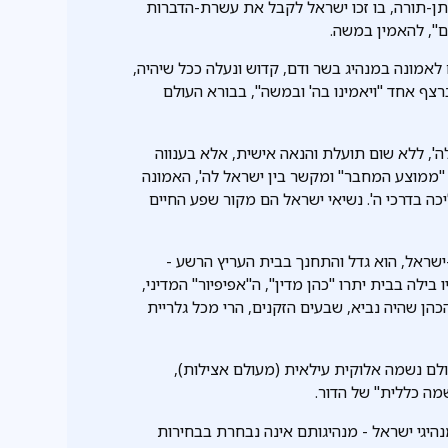
תן-תורה, בו זכו ישראל לקבל את עשרת-הדברות
ם", להאמין במשה.
אמונה במנהיג בשר ודם, קדוש ונעלה ככל שיהיה,
צף אחד "ויאמינו בה' ובמשה", בבורא העולם
ה', ללא שום תועלת והנאה אישית, אלא בענווה
 "ממוצע המחבר" ומקשר בין ישראל לה', האמונה
כה בדרכי ה'. נשיאי ישראל הם מקור שפע החיים
-ישראל, הוא גדל והתחנך בבית העריץ הרשע -
ילה בבית יתרו "כהן מדין", ה"אפיפיור" המדיני,
כהן שהיה נביא, שבעים הזקנים, הרי מכל גלריית
עולם נשמה אלוקית עילאית (מעולם אצילות),
מה כללית" של הדור.
יגי ישראל - מנהיגותם אינה נבחרת בבחירות