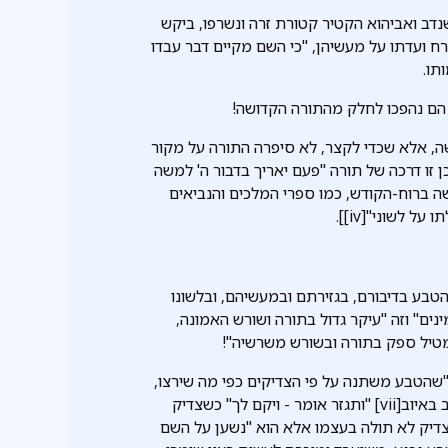
נדב ואביהוא הקטיר קטורת זרה ונשרפו, ביקש
ח ועדתו על מעשיהן, "כי השם מקיים דבר עבדו
תו.
 הם נהפכו לחלק מהתורה הקדושה!
משה, אלא שכדי לקצר, לא סיפרה התורה על מקור
 זו דרכה של תורה "פעם יאריך בדבור ה' למשה
שה ברוח-הקודש, כמו ספרי המלכים והנביאים
לשנות את הטבע בדיבורם, בגזירתם ובמעשיהם, ובלשונו
ים" וזה "עיקר גדול בתורה ושורש האמונה,
טיל ספק בתורה ובשורש משרשיה"!
 ישלים", "שהטבע משתנה על פי הצדיקים כפי מה שירצו,
שהיו הנסים מתחדשים על ידם ככל היוצא מפיהם". וכן כתוב באיוב[vii] "ותגזר אומר - ויקם לך" כשצדיק
דיק לא תולה בעצמו אלא הוא "נשען על השם