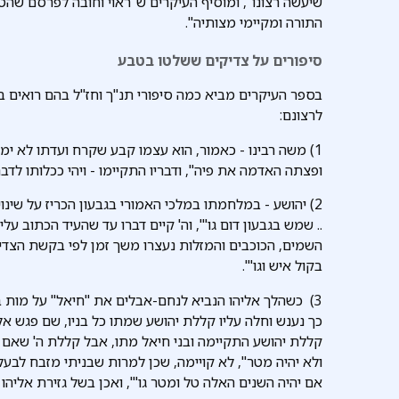
שיעשה רצונו", ומוסיף העיקרים ש"ראוי וחובה לפרסם שהט
התורה ומקיימי מצותיה".
סיפורים על צדיקים ששלטו בטבע
בספר העיקרים מביא כמה סיפורי תנ"ך וחז"ל בהם רואים בג
לרצונם:
ופצתה האדמה את פיה", ודבריו התקיימו - ויהי ככלותו לדב
.. שמש בגבעון דום גו'", וה' קיים דברו עד שהעיד הכתוב ע
השמים, הכוכבים והמזלות נעצרו משך זמן לפי בקשת הצדיק -
בקול איש וגו'".
3) כשהלך אליהו הנביא לנחם-אבלים את "חיאל" על מות בניו
כך נענש וחלה עליו קללת יהושע שמתו כל בניו, שם פגש א
קללת יהושע התקיימה ובני חיאל מתו, אבל קללת ה' שאם 
אם יהיה השנים האלה טל ומטר גו'", ואכן בשל גזירת אליהו