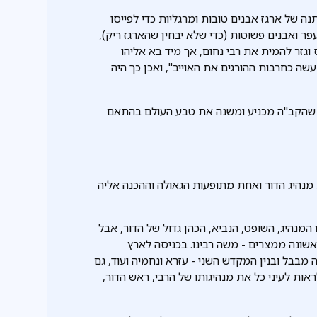
ר הרומאי מתנה של ארגז אבנים טובות ומרגליות כדי לפייסו
פר ואבנים פשוטות (כדי שלא יבחין שהארגז ריק),
גזר להמית את רבי נחום, אך מיד בא אליהו
שה כחרבות ההורגים את האוייב", ואכן כך היה
ר, שהקב"ה מכניע ומשנה את טבע העולם בהתאם
מנהיג הדור ואחת מתופעות הגאולה וההכנה אליה
המנהיג, השופט, הנביא, הכהן גדול של הדור, אבל
אשונה ממצרים - משה רבינו. בכניסה לארץ
ה מבבל ובנין המקדש השני - עזרא ונחמיה ועוד, גם
לראות לעיני כל את מנהיגותו של הרבי, ראש הדור,