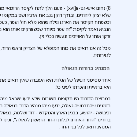
8) נחום איש-גם-זו[xvi] - פעם הלך לתת לקיס
שלא יציק ליהודים, ובדרך רוקן גנב את ארגזו ושם במקומו ע
וכשפתח הקיסר את הארגז וגילה שהוא מלא חול ועפר, כעס ו
הנביא ואמר לקיסר: "זה עפר מיוחד שכשזורקים אותו הוא נע
זרקו אותו על האוייבים ונעשה ככלי זין.
מכל זה אנו רואים את כוחו המופלא של הצדיק וראש הדו
לגזירותיו.
המנהיג בדורות הגאולה
אחד מסימני השפל של הגלות היא העובדה שאין רואים את 
היא בראייתו והכרתו לעיני כל:
במרוצת הדורות היו תקופות חשוכות שלא ידעו ישראל מיהו 
בזמנים שהתרחשה גאולה, ידעו מיהו מנהיג הדור: בגאולה ר
וכיבושה - יהושע. בבנין הארץ והמקדש - דוד ושלמה, בגאול
בדורינו "הדור האחרון לגלות והדור הראשון לגאולה", זכינו 
המנהיג ודואג לכל בני הדור.