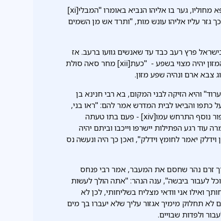
4) כשאחזיה המלך ביקש את עזרת עבודת האלילים להתרפא מחוליו, גער בו אליהו הנביא באומרו "המבלי[xi]
ך גזר עליו אליהו עונש מות, "ותרד אש מן השמים
בישראל פרץ רעב כבד עד שאנשים גוועו ברעב. אז
התנבא אלישע שבלילה אחד יוושעו ישראל והמצור יבוטל והמזון יהיה מצוי בשפע - "כעת[xii] מחר סאה סולת
ג צבא ארם ונהיה שפע מזון.
תה חיה ששמה "ערוד" והיא הזיקה לבני המקום, בא רבי חנינא בן
על כתפו והביאו לבית המדרש אמר להם: "ראו בני,
אין ערוד ממית אלא החטא ממית", וגם זה היפך הטבע. סיפור נוסף התרחש עמו[xiv] - פעם בתו טעתה
 עוד רגע הפתילות יישרפו וייכבו וביתם יהיה
ידלק יאמר לחומץ וידלק", ואכן כך היה ונעשה נס
ים יהודיים, ובדרך זרם נהר שחסם את המעבר, אמר רבי פנחס
כל לעבור ביבשה", ענה הנהר: "אתה הולך לעשות
ותך ואילו אני וודאי מצליח בשליחותי, לכן לא
לא תחלוק מימיך אגזור עליך שלא יעברו בך מים
בור ולפדות שבויים.