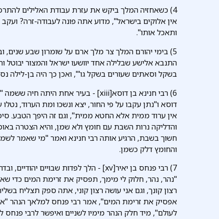
אין אלוקים בישראל", מדוע אתה פונה לעבודה-זרה? ועקב כ
ותאכל אותו".
5) בימי יהורם המלך צר מלך ארם על שומרון שבע שנים, ו
בשקל וסאתים שעורים בשקל גו'", ואכן כך היה בן-לילה נסו
6) רבי חנינא בן דוסא[xiii] - בעיר אחת הי
דוסא ו"נתן עקבו על פי החור, יצא ונשכו ומת הערוד, נטלו 
והדליקה נרות השבת עם חומץ ולא שמן, והיא הצטרה באומרה
חשוך בשבת, הרגיע אותה רבי חנינא ואמר "מי שאמר לשמן ו
והחומץ דלק כשמן.
7) רבי פנחס בן יאיר[xv] - הלך לפדות שבוי
"נהר, נהר, חלוק לי מימך, תפסיק את זרימת המים כדי שאו
רצון קונך, וגם אני עושה רצון קוני, אתה ספק תצליח בשליח
אפסיק את זרימת המים", אמר רבי פנחס למלאך הנהר "אם 
לעולם", מיד חלק הנהר מימיו לשניים ואיפשר לרבי פנחס לע