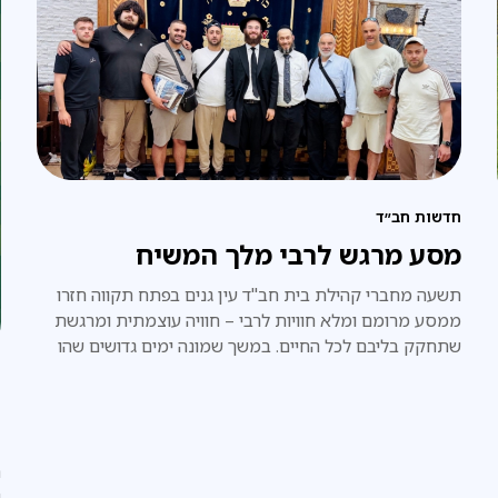
חדשות חב״ד
מסע מרגש לרבי מלך המשיח
​תשעה מחברי קהילת בית חב"ד עין גנים בפתח תקווה חזרו
ממסע מרומם ומלא חוויות לרבי – חוויה עוצמתית ומרגשת
שתחקק בליבם לכל החיים. במשך שמונה ימים גדושים שהו
חברי הקבוצה בווילה מפוארת בת שלוש קומות, הממוקמת
פ
כדקה הליכה בלבד מ-770
ה
ה
ש