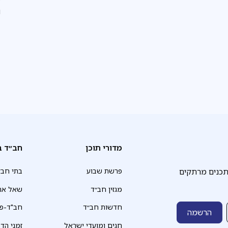
ו
ה
מדורי תוכן
חב״ד ב
תכנים מרתקים
פרשת שבוע
בתי חב״
מגזין חב״ד
שאל את
חדשות חב״ד
חב"ד-פד
חגים ומועדי ישראל
זמני הד