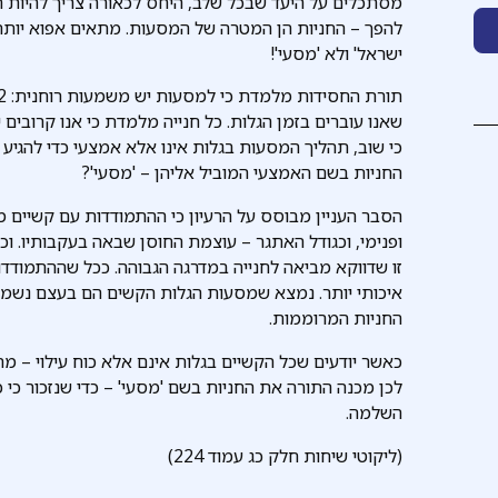
מסתכלים על היעד שבכל שלב, היחס לכאורה צריך להיות ה
להפך – החניות הן המטרה של המסעות. מתאים אפוא יותר ל
ישראל' ולא 'מסעי'!
שאנו עוברים בזמן הגלות. כל חנייה מלמדת כי אנו קרובים
כי שוב, תהליך המסעות בגלות אינו אלא אמצעי כדי להגיע א
החניות בשם האמצעי המוביל אליהן – 'מסעי'?
הסבר העניין מבוסס על הרעיון כי ההתמודדות עם קשיים 
ופנימי, וכגודל האתגר – עוצמת החוסן שבאה בעקבותיו. וכ
זו שדווקא מביאה לחנייה במדרגה הגבוהה. ככל שההתמודד
איכותי יותר. נמצא שמסעות הגלות הקשים הם בעצם נשמת
החניות המרוממות.
כאשר יודעים שכל הקשיים בגלות אינם אלא כוח עילוי – 
לכן מכנה התורה את החניות בשם 'מסעי' – כדי שנזכור כי 
השלמה.
(ליקוטי שיחות חלק כג עמוד 224)