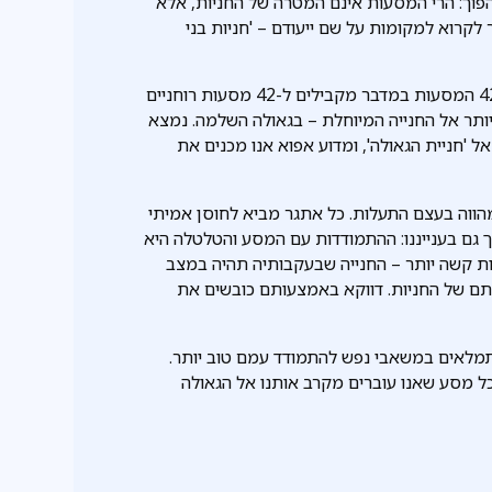
פוך: הרי המסעות אינם המטרה של החניות, אלא
קרוא למקומות על שם ייעודם – 'חניות בני
תורת החסידות מלמדת כי למסעות יש משמעות רוחנית: 42 המסעות במדבר מקבילים ל-42 מסעות רוחניים
 יותר אל החנייה המיוחלת – בגאולה השלמה. נמצא
ל 'חניית הגאולה', ומדוע אפוא אנו מכנים את
מהווה בעצם התעלות. כל אתגר מביא לחוסן אמיתי
ך גם בענייננו: ההתמודדות עם המסע והטלטלה היא
ות קשה יותר – החנייה שבעקבותיה תהיה במצב
ם של החניות. דווקא באמצעותם כובשים את
מתמלאים במשאבי נפש להתמודד עמם טוב יותר.
כל מסע שאנו עוברים מקרב אותנו אל הגאולה