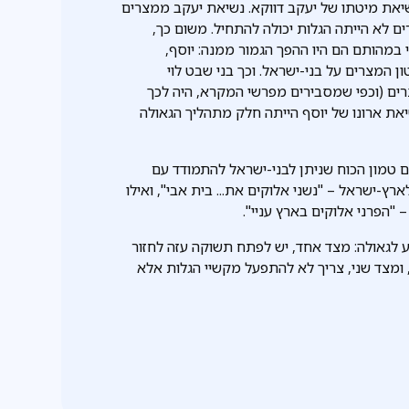
שיאת מיטתו של יעקב דווקא. נשיאת יעקב ממצרים
ים לא הייתה הגלות יכולה להתחיל. משום כך,
י במהותם הם היו ההפך הגמור ממנה: יוסף,
 המצרים על בני-ישראל. וכך בני שבט לוי
רים (וכפי שמסבירים מפרשי המקרא, היה לכך
את ארונו של יוסף הייתה חלק מתהליך הגאולה
ים טמון הכוח שניתן לבני-ישראל להתמודד עם
-ישראל – "נשני אלוקים את... בית אבי", ואילו
"הפרני אלוקים בארץ עניי".
יע לגאולה: מצד אחד, יש לפתח תשוקה עזה לחזור
, ומצד שני, צריך לא להתפעל מקשיי הגלות אלא