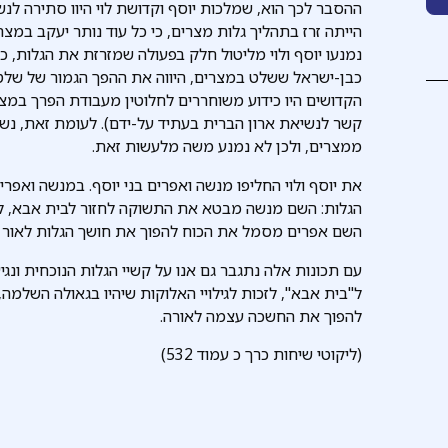
ההסבר לכך הוא, שמלכות יוסף וקדושת לוי היוו סתירה לנ
הייתה זרז בתהליך גלות מצרים, כי כל עוד נותר יעקב במצר
נמנעו יוסף ולוי מליטול חלק בפעולה שמזרזת את הגלות, כ
כבן-ישראל ששלט במצרים, היווה את ההפך הגמור של שלטון
הקדושים היו כידוע משוחררים לחלוטין מעבודת הפרך במצ
קשר לנשיאת ארון הברית בעתיד על-ידם). לעומת זאת, נשי
ממצרים, ולכן לא נמנע משה מלעשות זאת.
את יוסף ולוי החליפו מנשה ואפרים בני יוסף. במנשה ואפר
הגלות: השם מנשה מבטא את התשוקה לחזור לבית אבא, לארץ
השם אפרים מסמל את הכוח להפוך את חושך הגלות לאור – 
עם תכונות אלה נתגבר גם אנו על קשיי הגלות הנוכחית ונג
ל"בית אבא", לזכות לגילויי האלוקות שיהיו בגאולה השלמה
להפוך את החשכה עצמה לאורה.
(ליקוטי שיחות כרך כ עמוד 532)