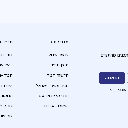
מדורי תוכן
חב״ד ב
תכנים מרתקים
פרשת שבוע
בתי חב״
מגזין חב״ד
שאל את
חדשות חב״ד
חב"ד-פד
חגים ומועדי ישראל
זמני הד
הפרטיות של
הרבי מליובאוויטש
תרומות
הגאולה הקרובה
צור קשר
לוח שנה