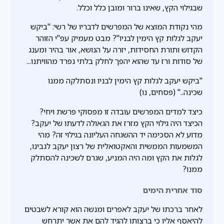
שבגילוי הקץ, שאינו ברור ומובן כלל וכלל.
מהי נקודת המוצא של המפרשים לדבריו של רשי: "ביקש
יעקב לגלות קץ הימין לבניו"? מבט מעמיק עפ"י הזוהר
הקדוש ותורת החסידות, יזרה על הנושא, אור בהיר ומענג
של סודות ורז עד שהוא יהפך לחלק בלתי נפרד מהוויתנו...
"ביקש יעקב לגלות קץ הימין לבניו ונסתלקה ממנו
שכינה.." (פסחים, נו)
כיצד למדים המפרשים עובדה זו מפסוקי פרשת ויחי?
הכיצד היה גילוי הקץ מזרז את הגאולה לדעתו של יעקב?
מדוע לא הסכימה יד ההשגחה העליונה בגילוי זה? מהי
המשמעות הממשית והאקטואלית של רצון יעקב לגבינו,
לגלות את הקץ ומה היה המניע, שגרם לשכינה להסתלק
ממנו?
סוד אחרית הימים
לאחר ברכתו של יעקב לאפרים ומנשה הוא קורא לשבטים
להיאסף אליו כי ברצותו להגיד להם את אשר יתרחש