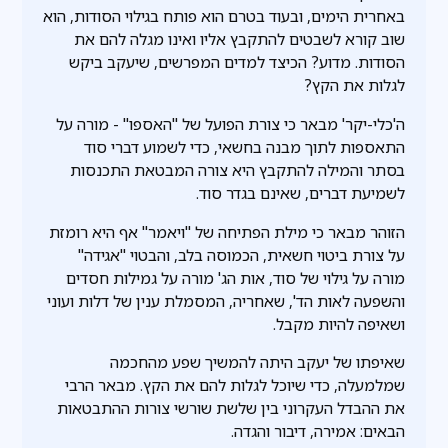
באחרית הימים, ובעוד בטרם הוא פותח בגילוי הסודות, הוא
שוב קורא לשבטים להתקבץ אליו ואינו מגלה להם את
הסודות. מדוע? הכיצד למדים המפרשים, שיעקב ביקש
לגלות את הקץ?
ה'כלי-יקר' מבאר כי צורת הפועל של "האספו" - מורה על
התאספות לתוך מבנה בחשאי, כדי לשמוע דברי סוד
בסתר והמילה להתקבץ היא צורה המבטאת התכנסות
לשמיעת דברים, שאינם בגדר סוד.
הזוהר מבאר כי מילת הפתיחה של "ויאמר" אף היא רומזת
על צורת ביטוי חשאית, הכמוסה בלב, והבטוי "אגידה"
מורה על גילוי של סוד, אות הג' מורה על גמילות חסדים
והשפעה לאות הד', שאחריה, המסמלת ענין של דלות ועוני
ושאיפה להיות מקבל.
שאיפתו של יעקב היתה להמשיך שפע מהחכמה
שמלמעלה, כדי שיוכל לגלות להם את הקץ. מבאר הרבי
את ההבדל העקרוני בין שלשת שורשי צורות ההתבטאות
הבאים: אמירה, דיבור והגדה.