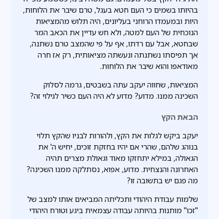
בהיותו בשמים כי העם חטא בעגל, טרם שיבר את הלוחות,
היות ובמעמדו הרוחני בעליונים, היה תלוש מהמציאות
הנוכחית של העם למטה, ולא חש עדיין את הכאב המר
שבחטא, אבל עם רדתו, אף על פי שהמצב טרם נשתנה,
אך תפיסתו נשתנתה ונעשתה מציאותית, רק אז חרה
מאודאפו והוא שיבר את הלוחות.
המציאות, שחווה יעקב עתה בשבטים, גרמה לסלוק
השכינה ממנו. מדוע? מדוע לא היה העם כשיר לגילוי זה?
הבאת הקץ
יעקב ביקש לגלות את הקץ, ולהורות לבניו שהקץ תלוי
בנוהג שלהם, שהרי אם יהיו בחזקת זוכים, יחיש ה' את
הגאולה, במילא יתחזקו מאוד וגאולת מצרים תהיה
האחרונה והנצחית. מדוע, אפוא, נסתלקה ממנו השכינה?
מה פגם יש בתשובה זו?
שלמות עבודת היהודי ותכליתה המביאים אותו למצב של
"זכו" מותנות בהיותה עבודה עצמאית ביגע וטורח היהודי