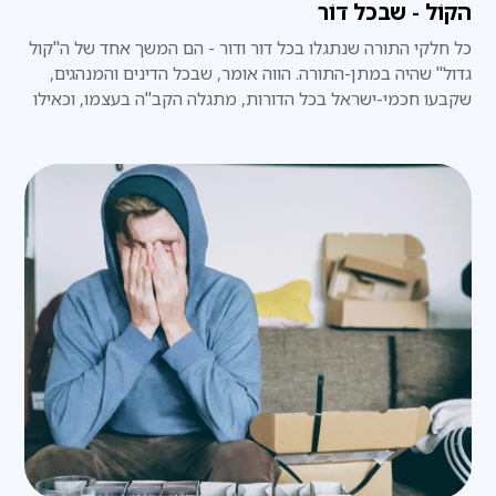
הקוֹל - שבכל דוֹר
כל חלקי התורה שנתגלו בכל דור ודור - הם המשך אחד של ה"קול
גדול" שהיה במתן-התורה. הווה אומר, שבכל הדינים והמנהגים,
שקבעו חכמי-ישראל בכל הדורות, מתגלה הקב"ה בעצמו, וכאילו
הוא עצמו אמרם באופן ישיר, ממש כפי שהיה במעמד הר-סיני.