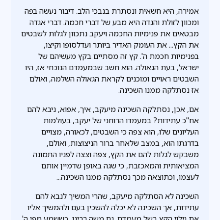
אמירה, היא חשאית ונסתרת בנבכי הלב. דיבור נעשה בפה
ומכוון לזולת והגדה היא מבע של דברי חכמה. דברי אגדה
מבטאים את פנימיות החכמה ויעקב נתכוון לגלות לשבטים
את הקץ... את העומק האדיר ביותר ועדלסופו וקיצו,
בפנימיות חכמת ה'. קץ זה מסתיים בקץ מעשיהם של
ישראל, בעת הגאולה. הוא חשב שבמעמדם הנוכחי אז, היו
השבטים ראויים ומוכנים לקראת הגאולה השלמה, ואולם
אז נסתלקה ממנו השכינה.
אם, אכן, נסתלקה השכינה מיעקב, איך, אפוא, ניבא להם
אח"כ עתידות? במעמדו הרוחני של יעקב, בעולמות
העליונים שלו, הוא צפה כי השבטים, לכאורה, מצויים
בדרגתו הוא, במצב שלאחר ברור הניצוצות, ואולם,
משבקש לגלות להם את הקץ, צפה וצצה לפניו התמונה
המציאותית והמאכזבת, כי שגה באופן שדמיין אותם
לעצמו, וכתוצאה מכך נסתלקה ממנו השכינה...
השכינה לא הסתלקה מיעקב, שהרי המשיך לנבא להם
עתידות, אך השכינה לא יכלה להשכין בעם ולהמשיך אליו
את גילוי הקץ בשל מעמדם. גם משה רבינו, כששמע מפי ה'