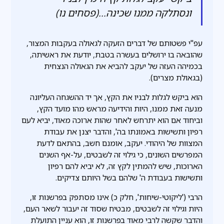
ונסתלקה ממנו שכינה...(פסחים נו)
עפ"י פשטותם של דברים הזעקה לגאולה בעקבות המצור,
שהובאה בו ירושלים בעשרה בטבת, יודעת את ראשיתה,
בכמיהה העזה של יעקב להביא את הגאולה הנצחית
(בגאולת מצרים).
הוא ביקש לגלות לבניו את הקץ, אך יד ההשגחה העליונה
מנעה זאת ממנו, היות והידיעה מראש מהו מועד הקץ,
וביחוד אם הוא יתרחש לאחר שהות ארוכה מאוד, יביא לעם
רפיון ותשישות באמונתו בה', והדבר יצנן את עבודת
המצוות של היהודי. יעקב, אומנם חשב, בהתאם לדעת
המפרשים השונים, כי גילוי זה לשבטים, על-אף השנים
הארוכות, שיש להמתין לקץ זה, לא יביא להם רפיון
ותשישות בעבודת ה' שלהם בשל היותם צדיקים.
הרבי ('ליקוטי-שיחות', חלק כ) אינו מסתפק בפרשנות זו,
היות וגילוי זה לשבטים, מבטיח שסוד זה יעבור לשאר העם,
והדבר שקשה לרבי מאוד בפרשנות זו, הוא עניין התועלת