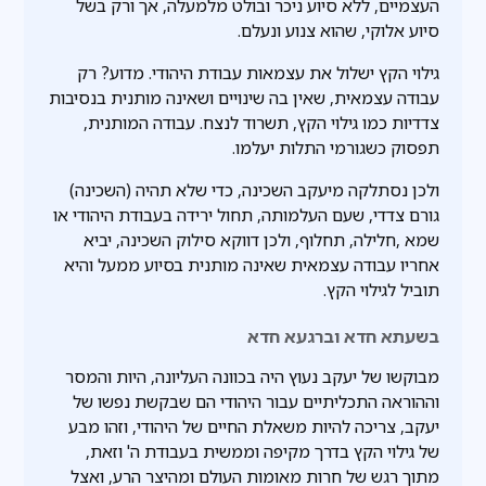
העצמיים, ללא סיוע ניכר ובולט מלמעלה, אך ורק בשל
סיוע אלוקי, שהוא צנוע ונעלם.
גילוי הקץ ישלול את עצמאות עבודת היהודי. מדוע? רק
עבודה עצמאית, שאין בה שינויים ושאינה מותנית בנסיבות
צדדיות כמו גילוי הקץ, תשרוד לנצח. עבודה המותנית,
תפסוק כשגורמי התלות יעלמו.
ולכן נסתלקה מיעקב השכינה, כדי שלא תהיה (השכינה)
גורם צדדי, שעם העלמותה, תחול ירידה בעבודת היהודי או
שמא ,חלילה, תחלוף, ולכן דווקא סילוק השכינה, יביא
אחריו עבודה עצמאית שאינה מותנית בסיוע ממעל והיא
תוביל לגילוי הקץ.
בשעתא חדא וברגעא חדא
מבוקשו של יעקב נעוץ היה בכוונה העליונה, היות והמסר
וההוראה התכליתיים עבור היהודי הם שבקשת נפשו של
יעקב, צריכה להיות משאלת החיים של היהודי, וזהו מבע
של גילוי הקץ בדרך מקיפה וממשית בעבודת ה' וזאת,
מתוך רגש של חרות מאומות העולם ומהיצר הרע, ואצל