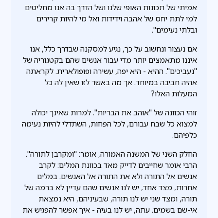
אמיתי של תכונות האופי שלנו ושל הדרך בה אנו מחליטים
למי לתת יחס של אהבה וידידות ואל מי להיות קרירים
ובלתי נעימים".
אם נעצור ונחשוב על כך, נגיע למסקנה שבדרך כלל, אנו
איננו מתאמצים יותר מדי עבור אנשים שהם בקטגוריה של
"נעביכים". ההיא - היא יפה, עשירה ופופולארית. לקראתה
אהיה חביבה במיוחד. אך מה באשר לזו שאין לה כל
המעלות האלו?
זוהי הכוונה של "אוהב את הבריות". למרות שאינך יכולה
למצוא כל שבח עבורם, לכל הפחות, השתדלי להיות נעימה
כלפיהם.
החלק השני של המשנה האמורה, אומר: "ומקרבן לתורה".
הרבי אומר שחייבים לדייק מאד בכוונת המלים: לקרב
אנשים אל התורה ולא את התורה אל האנשים. במלים
אחרות, מצד אחד, יש לנו אנשים שהם עדיין לא ברמה של
תורה, ומצד שני יש לנו תורה, שבעיניהם, היא נמצאת
אי-שם בשמים. עתה, יש לנו בעיה - איך אפשר להפגיש את