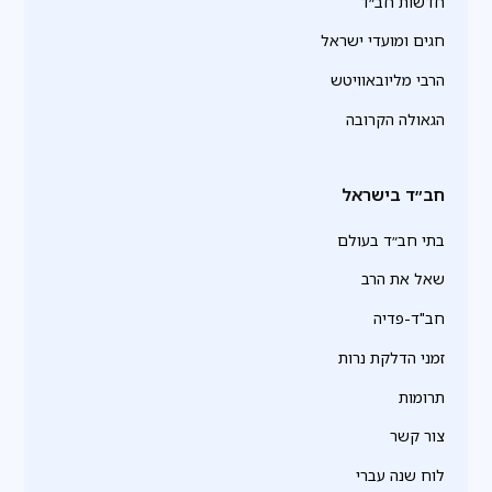
חדשות חב״ד
חגים ומועדי ישראל
הרבי מליובאוויטש
הגאולה הקרובה
חב״ד בישראל
בתי חב״ד בעולם
שאל את הרב
חב"ד-פדיה
זמני הדלקת נרות
תרומות
צור קשר
לוח שנה עברי