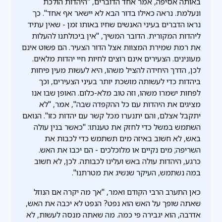
באותה אסיפה, אמר אחד הדוברים, "היהדות הולכת
ונעלמת. נראה כאילו בדור הבא לא יישאר אף אחד". כך
נראו הדברים בעיני האנשים שחיו באותו זמן - שאין עתיד
ליהדות המקורית. הדובר המשיך, "אין ביכולתנו להעלות
את רמת שמירת המצוות אצל הדור הצעיר. הם פשוט אינם
מעונינים. הצעירים אינם רוצים לחיות חיי יהדות מלאים.
לכן, הדרך היחידה להציל משהו, היא לעשות מעין פיחות
ביהדות כדי לעשותה מושכת יותר בעיני הצעירים, וכך
לפחות ישמרו משהו, וזה טוב מלא-כלום. האופן שבו אנו
מציגים את היהדות עם כל ההקפדה שבה", אמר, "לא
יתקבל אצלם, והם יתנערו מכל קשר עם יהדות כזו". הנואם
השתמש במשל כדי לחזק את טענתו: "כאשר בנין עולה
באש, לא חשוב באיזה מים תשתמש כדי לכבות את
השריפה; מים נקיים או מלוכלכים - הם יכבו את האש.
כרגע, היהדות עולה באש ועלינו לכבותה. לכן, לא חשוב
במה נשתמש, העיקר שנשיג את מטרתנו".
כאן התערב הרבי הקודם ואמר, "אך מה יקרה אם הנוזל
שאתה שופך על האש הוא נפט? הנפט לא יכבה את האש,
אדרבה, הוא יגבירה פי כמה. מה שאתה מנסה לעשות, לא