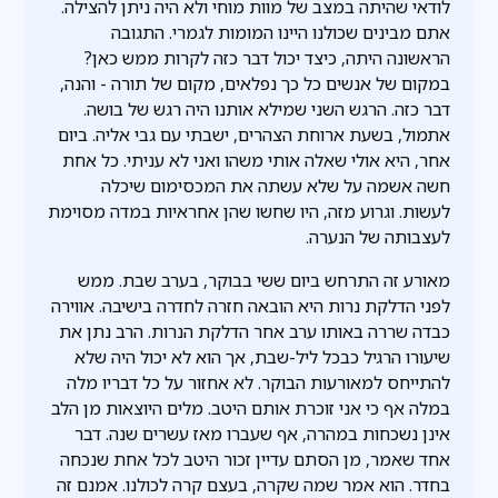
לודאי שהיתה במצב של מוות מוחי ולא היה ניתן להצילה.
אתם מבינים שכולנו היינו המומות לגמרי. התגובה
הראשונה היתה, כיצד יכול דבר כזה לקרות ממש כאן?
במקום של אנשים כל כך נפלאים, מקום של תורה - והנה,
דבר כזה. הרגש השני שמילא אותנו היה רגש של בושה.
אתמול, בשעת ארוחת הצהרים, ישבתי עם גבי אליה. ביום
אחר, היא אולי שאלה אותי משהו ואני לא עניתי. כל אחת
חשה אשמה על שלא עשתה את המכסימום שיכלה
לעשות. וגרוע מזה, היו שחשו שהן אחראיות במדה מסוימת
לעצבותה של הנערה.
מאורע זה התרחש ביום ששי בבוקר, בערב שבת. ממש
לפני הדלקת נרות היא הובאה חזרה לחדרה בישיבה. אווירה
כבדה שררה באותו ערב אחר הדלקת הנרות. הרב נתן את
שיעורו הרגיל כבכל ליל-שבת, אך הוא לא יכול היה שלא
להתייחס למאורעות הבוקר. לא אחזור על כל דבריו מלה
במלה אף כי אני זוכרת אותם היטב. מלים היוצאות מן הלב
אינן נשכחות במהרה, אף שעברו מאז עשרים שנה. דבר
אחד שאמר, מן הסתם עדיין זכור היטב לכל אחת שנכחה
בחדר. הוא אמר שמה שקרה, בעצם קרה לכולנו. אמנם זה