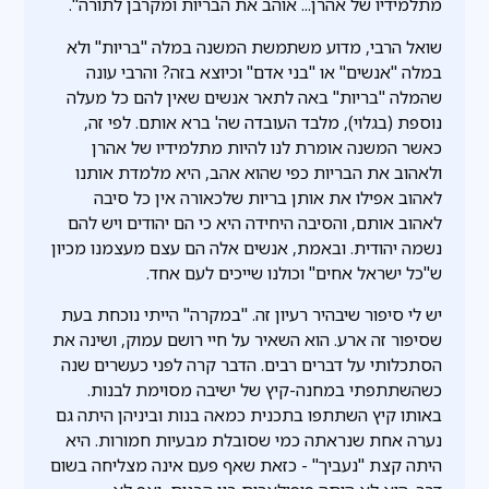
מתלמידיו של אהרן... אוהב את הבריות ומקרבן לתורה".
שואל הרבי, מדוע משתמשת המשנה במלה "בריות" ולא
במלה "אנשים" או "בני אדם" וכיוצא בזה? והרבי עונה
שהמלה "בריות" באה לתאר אנשים שאין להם כל מעלה
נוספת (בגלוי), מלבד העובדה שה' ברא אותם. לפי זה,
כאשר המשנה אומרת לנו להיות מתלמידיו של אהרן
ולאהוב את הבריות כפי שהוא אהב, היא מלמדת אותנו
לאהוב אפילו את אותן בריות שלכאורה אין כל סיבה
לאהוב אותם, והסיבה היחידה היא כי הם יהודים ויש להם
נשמה יהודית. ובאמת, אנשים אלה הם עצם מעצמנו מכיון
ש"כל ישראל אחים" וכולנו שייכים לעם אחד.
יש לי סיפור שיבהיר רעיון זה. "במקרה" הייתי נוכחת בעת
שסיפור זה ארע. הוא השאיר על חיי רושם עמוק, ושינה את
הסתכלותי על דברים רבים. הדבר קרה לפני כעשרים שנה
כשהשתתפתי במחנה-קיץ של ישיבה מסוימת לבנות.
באותו קיץ השתתפו בתכנית כמאה בנות וביניהן היתה גם
נערה אחת שנראתה כמי שסובלת מבעיות חמורות. היא
היתה קצת "נעביך" - כזאת שאף פעם אינה מצליחה בשום