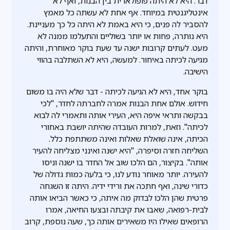
דבר. היא לא היתה פופולארית בין הבנות, ואף לא
אינטליגנטית במיוחד. אף אחת לא עשתה כל מאמץ
להסביר לה פנים, כי היא באמת לא היתה כל כך מעניינת.
היא נותרה, פחות או יותר בשוליים והתעלמו ממנה לא
מעט. לעתים קרובות ישנה עד שעת בוקר מאוחרת, והיתה
מגיעה לכיתה באיחור. למעשה, היא לא השתלבה בהווי
הישיבה.
בוקר אחד, היא לא הגיעה לכיתה - דבר שלא היה בו משום
חידוש. אולם אחת הבנות אמרה לחברתה לחדר, "לכי
בבקשה ותראי איפה היא, העירי אותה ותאמרי לה לבוא
לכיתה". וזאת, למרות העובדה שהיתה יושבת באחורי
הכיתה, אינה שואלת שאלות ואינה משתתפת כלל.
השליחה חזרה וסיפרה, "היא ישנה ואינני מצליחה להעיר
אותה". בקיצור, הם הלכו שוב אל החדר בו ישנה וניסו
להעירה. יותר מאוחר נודע לנו, כי בלעה כמות גדולה של
כדורי שינה, ואף חתכה את ורידי ידיה. היתה זו השגחה
פרטית שהן הלכו לבדוק מה איתה, כי כאשר הביאו אותה
לבית-רפואה, שאבו את קיבתה ובצעו החיאה, אמרו
הרופאים שאילו היו משאירים אותה כך, שעה נוספת, קרוב