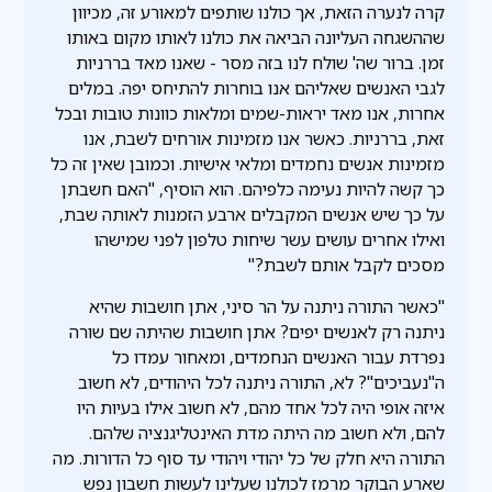
קרה לנערה הזאת, אך כולנו שותפים למאורע זה, מכיוון
שההשגחה העליונה הביאה את כולנו לאותו מקום באותו
זמן. ברור שה' שולח לנו בזה מסר - שאנו מאד בררניות
לגבי האנשים שאליהם אנו בוחרות להתיחס יפה. במלים
אחרות, אנו מאד יראות-שמים ומלאות כוונות טובות ובכל
זאת, בררניות. כאשר אנו מזמינות אורחים לשבת, אנו
מזמינות אנשים נחמדים ומלאי אישיות. וכמובן שאין זה כל
כך קשה להיות נעימה כלפיהם. הוא הוסיף, "האם חשבתן
על כך שיש אנשים המקבלים ארבע הזמנות לאותה שבת,
ואילו אחרים עושים עשר שיחות טלפון לפני שמישהו
מסכים לקבל אותם לשבת?"
"כאשר התורה ניתנה על הר סיני, אתן חושבות שהיא
ניתנה רק לאנשים יפים? אתן חושבות שהיתה שם שורה
נפרדת עבור האנשים הנחמדים, ומאחור עמדו כל
ה"נעביכים"? לא, התורה ניתנה לכל היהודים, לא חשוב
איזה אופי היה לכל אחד מהם, לא חשוב אילו בעיות היו
להם, ולא חשוב מה היתה מדת האינטליגנציה שלהם.
התורה היא חלק של כל יהודי ויהודי עד סוף כל הדורות. מה
שארע הבוקר מרמז לכולנו שעלינו לעשות חשבון נפש