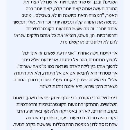
השניים? ובכן, יש שתי אפשרויות: או שנדלל קצת את
התורה ונעשה אותה קצת יותר קלה, קצת יותר רכה
ונאמר, "המצווה הזאת מיושנת וזו לא בשבילם... מוטב
שנעשה את התורה קלה ונעימה יותר וכך היא, אולי, תמשוך
אותם יותר". זה מה שעשו התנועות הקונסרבטיביות
והרפורמיות. הן, פשוט, הוציאו את כל אותם חלקים שנראו
להם לא רלוונטיים או קשים מדי.
אך קיימת גישה אחרת: "אני יודעת שאדם זה אינו יכול
לקפוץ מתחתית ההר אל פסגתו. אני יודעת שלא ניתן
להפוך אותו בין לילה לאדם שנראה כמו מ"מאה שערים".
אך מטרתי היא להביאו אט אט אל התורה, ולא את התורה
אליו". מי הוא זה שצריך לקחת צעד? האדם, כמובן. התורה
נשארת היכן שהיא; היא איננה ניתנת לשינוי.
בימיו של הרבי הקודם, רבי יוסף יצחק שניאורסאהן, בשנות
השלושים, התחזקו התנועות הקונסרבטיביות והרפורמיות
בקרב היהודים, לא רק באמריקה אלא אף באירופה. הרבי
הקודם היה מרבה בנסיעות. פעם, השתתף באסיפה
שהתכנסה לדון במגיפת ההתבוללות שפשטה בקרב הנוער.