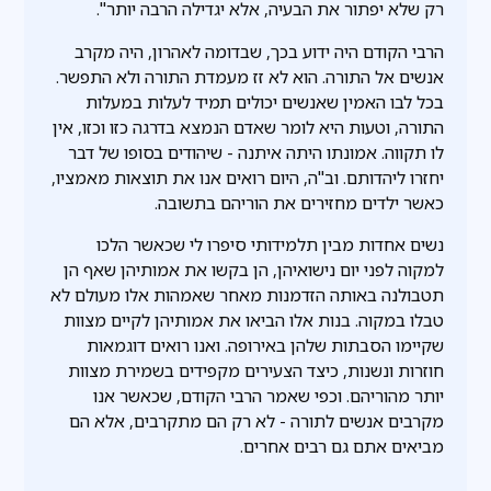
רק שלא יפתור את הבעיה, אלא יגדילה הרבה יותר".
הרבי הקודם היה ידוע בכך, שבדומה לאהרון, היה מקרב
אנשים אל התורה. הוא לא זז מעמדת התורה ולא התפשר.
בכל לבו האמין שאנשים יכולים תמיד לעלות במעלות
התורה, וטעות היא לומר שאדם הנמצא בדרגה כזו וכזו, אין
לו תקווה. אמונתו היתה איתנה - שיהודים בסופו של דבר
יחזרו ליהדותם. וב"ה, היום רואים אנו את תוצאות מאמציו,
כאשר ילדים מחזירים את הוריהם בתשובה.
נשים אחדות מבין תלמידותי סיפרו לי שכאשר הלכו
למקוה לפני יום נישואיהן, הן בקשו את אמותיהן שאף הן
תטבולנה באותה הזדמנות מאחר שאמהות אלו מעולם לא
טבלו במקוה. בנות אלו הביאו את אמותיהן לקיים מצוות
שקיימו הסבתות שלהן באירופה. ואנו רואים דוגמאות
חוזרות ונשנות, כיצד הצעירים מקפידים בשמירת מצוות
יותר מהוריהם. וכפי שאמר הרבי הקודם, שכאשר אנו
מקרבים אנשים לתורה - לא רק הם מתקרבים, אלא הם
מביאים אתם גם רבים אחרים.