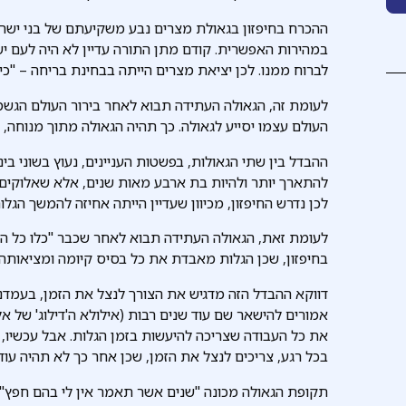
ההכרח בחיפזון בגאולת מצרים נבע משקיעתם של בני ישר
במהירות האפשרית. קודם מתן התורה עדיין לא היה לעם יש
לברוח ממנו. לכן יציאת מצרים הייתה בבחינת בריחה – "כי
לעומת זה, הגאולה העתידה תבוא לאחר בירור העולם הגשמי,
העולם עצמו יסייע לגאולה. כך תהיה הגאולה מתוך מנוחה, "
ההבדל בין שתי הגאולות, בפשטות העניינים, נעוץ בשוני בי
להתארך יותר ולהיות בת ארבע מאות שנים, אלא שאלוקים "
לכן נדרש החיפזון, מכיוון שעדיין הייתה אחיזה להמשך הגלות
לעומת זאת, הגאולה העתידה תבוא לאחר שכבר "כלו כל הקיצי
בחיפזון, שכן הגלות מאבדת את כל בסיס קיומה ומציאותה.
דווקא ההבדל הזה מדגיש את הצורך לנצל את הזמן, בעמדנו 
אמורים להישאר שם עוד שנים רבות (אילולא ה'דילוג' של אל
את כל העבודה שצריכה להיעשות בזמן הגלות. אבל עכשיו, מכ
בכל רגע, צריכים לנצל את הזמן, שכן אחר כך לא תהיה ע
תקופת הגאולה מכונה "שנים אשר תאמר אין לי בהם חפץ". 