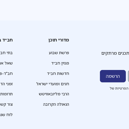
מדורי תוכן
חב״ד ב
תכנים מרתקים
פרשת שבוע
בתי חב״
מגזין חב״ד
שאל את
חדשות חב״ד
חב"ד-פד
חגים ומועדי ישראל
זמני הד
הפרטיות של
הרבי מליובאוויטש
תרומות
הגאולה הקרובה
צור קשר
לוח שנה