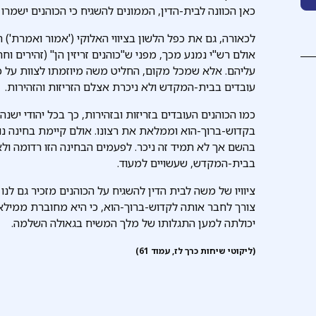
כאן הכוונה לבית-הדין, הממונים להשגיח כי הכוהנים ישמרו 
לכאורה, גם את כפל הלשון בציווי האלוקי ('אמור ואמרת') 
אולם רש"י נמנע מכך, מפני ש"כוהנים זריזין הן" (זהירים וח
עליהם. אלא שמכל מקום, החליט משה מיוזמתו לצוות על כ
עובדים בבית-המקדש ולא ניכרת אצלם הזריזות והזהירות.
כמו הכוהנים העובדים בזריזות ובזהירות, כך בכל יהודי יש
בקדוש-ברוך-הוא וממלאת את רצונו. אולם קיימת בחינה 
בהשם אך לא תמיד זה ניכר. לפעמים הבחינה הזו רדומה ול
בבית-המקדש, שעשויים למעוד.
ציוויו של משה לבית הדין להשגיח על הכוהנים מזכיר גם לנו 
צורך לחבר אותה לקדוש-ברוך-הוא, כי היא מחוברת ממילא.
יכולתה למען התגלותו של מלך המשיח בגאולה השלמה.
(ליקוטי שיחות כרך לז, עמוד 61)