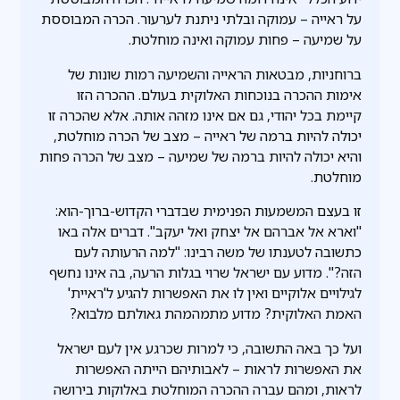
על ראייה – עמוקה ובלתי ניתנת לערעור. הכרה המבוססת
על שמיעה – פחות עמוקה ואינה מוחלטת.
ברוחניות, מבטאות הראייה והשמיעה רמות שונות של
אימות ההכרה בנוכחות האלוקית בעולם. ההכרה הזו
קיימת בכל יהודי, גם אם אינו מזהה אותה. אלא שהכרה זו
יכולה להיות ברמה של ראייה – מצב של הכרה מוחלטת,
והיא יכולה להיות ברמה של שמיעה – מצב של הכרה פחות
מוחלטת.
זו בעצם המשמעות הפנימית שבדברי הקדוש-ברוך-הוא:
"וארא אל אברהם אל יצחק ואל יעקב". דברים אלה באו
כתשובה לטענתו של משה רבינו: "למה הרעותה לעם
הזה?". מדוע עם ישראל שרוי בגלות הרעה, בה אינו נחשף
לגילויים אלוקיים ואין לו את האפשרות להגיע ל'ראיית'
האמת האלוקית? מדוע מתמהמהת גאולתם מלבוא?
ועל כך באה התשובה, כי למרות שכרגע אין לעם ישראל
את האפשרות לראות – לאבותיהם הייתה האפשרות
לראות, ומהם עברה ההכרה המוחלטת באלוקות בירושה