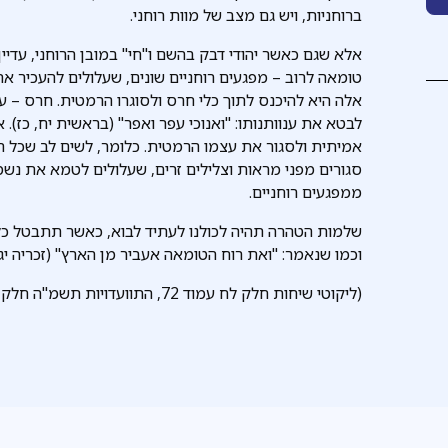
ברוחניות, ויש גם מצב של מוות רוחני.
אלא שגם כאשר יהודי דבק בהשם ו"חי" במובן הרוחני, עדיי
טומאה לרוב – מפגעים רוחניים שונים, שעלולים להעכיר את
אלה היא להיכנס לתוך כלי חרס ולסוגרו הרמטית. חרס – ע
לבטא את ענוותנותו: "ואנוכי עפר ואפר" (בראשית יח, כז).
אמיתית ולסגור את עצמו הרמטית. כלומר, לשים לב שכל ה"פת
סגורים מפני מראות וצלילים זרים, שעלולים לטמא את נשמת
ממפגעים רוחניים.
שלמות הטהרה תהיה לכולנו לעתיד לבוא, כאשר תתבטל כל
וכמו שנאמר: "ואת רוח הטומאה אעביר מן הארץ" (זכריה יג, 
(ליקוטי שיחות חלק לח עמוד 72, התוועדויות תשמ"ה חלק א עמוד 630)