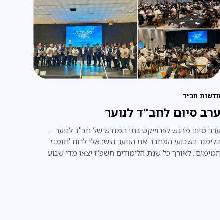
דשות חב״ד
רב סיום לחב"ד לנוער
רב סיום מרגש לפרוייקט בתי המדרש של חב"ד לנוער –
לימוד השבועי המחבר את הנוער הישראלי לרוח 'תומכי
מימים'. לאורך כל שנת הלימודים תשפ"ו יצאו מדי שבוע
עשרות 'תמימים' ליותר מ-20 סניפי חב"ד לנוער ברחבי הארץ,
מסגרת פרויקט 'בתי המדרש לנוער', והקדישו את זמנם היקר
לימוד בחברותות עם בני הנוער המקומיים