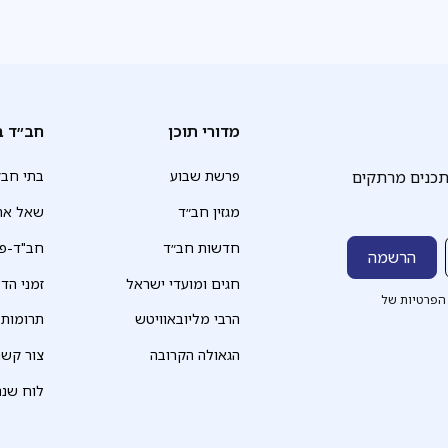
מדורי תוכן
חב״ד ב
תכנים מרתקים
פרשת שבוע
בתי חב״
מגזין חב״ד
שאל את
חדשות חב״ד
חב"ד-פד
חגים ומועדי ישראל
זמני הד
הפרטיות של
הרבי מליובאוויטש
תרומות
הגאולה הקרובה
צור קשר
לוח שנה