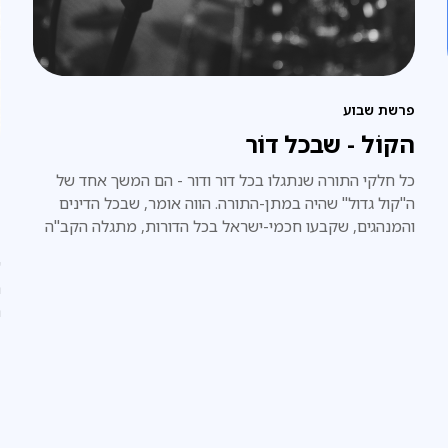
פרשת שבוע
הקוֹל - שבכל דוֹר
כל חלקי התורה שנתגלו בכל דור ודור - הם המשך אחד של
ח
ה"קול גדול" שהיה במתן-התורה. הווה אומר, שבכל הדינים
ע
והמנהגים, שקבעו חכמי-ישראל בכל הדורות, מתגלה הקב"ה
בעצמו, וכאילו הוא עצמו אמרם באופן ישיר, ממש כפי שהיה
ע
במעמד הר-סיני.
ה
ת
ב
ל