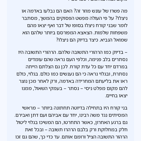
מה פשרו של עונש מוזר זה? האם הם נבלעו באדמה או
ניצלו? על פי העולה מפשט הפסוקים בהמשך, מסתבר
לומר שבני קורח ניצלו בסופו של דבר ואף יצאו מהם
משפחות שלמות. הצאצא המפורסם ביותר שלהם הוא
שמואל הנביא. כיצד בדיוק הם ניצלו?
– בדיוק כמו הרהורי התשובה שלהם. הרהורי התשובה היו
נסתרים בלב פנימה, וכלפי העם נראה שהם עומדים
במרדם יחד עם כל עדת קורח. לכן גם הצלתם הייתה
נסתרת, ובגלוי נראה כי הם נענשים כמו כולם. בגלוי, כולם
ראו את בליעתם המחרידה באדמה, ורק לאחר מכן נוצר
להם מקום מפלט ניסי – נסתר – בעמקי השאול, ממנו
יצאו בחיים.
בני קורח היו בתחילה בדיוטה תחתונה ביותר – מראשי
המסיתים נגד משה רבינו, יחד עם אביהם ועם דתן ואבירם.
גם ברגע האחרון, כאשר התחרטו, הם המשיכו בגלוי ליטול
חלק במחלוקת ורק בלבם הרהרו תשובה – ובכל זאת
הרהור התשובה הציל ורומם אותם. עד כדי כך, שהם גם זכו