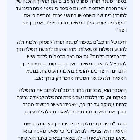
בספר 'משנה תורה' מפרט הרמב"ם את תהליך ההכנה של
אפר הפרה האדומה. הוא גם מספר כי מימי משה רבינו עד
לחורבן בית שני השתמשו בתשע פרות, ומסיים כי את
"העשירית יעשה מלך המשיח, מהרה ייגלה, אמן כן יהי
רצון".
דרכו של הרמב"ם בספרו 'משנה תורה' לפסוק הלכות ולא
להביע תפילות ומשאלות. מהו המקום להבעת תפילה תוך
כדי כתיבת הלכות? גם אם רצה הרמב"ם ללמד שיש
להתפלל לביאת המשיח – אין זה המקום המתאים לכך.
הדברים היו צריכים להופיע בהלכות העוסקות בנושא
המשיח, ולא כאשר המשיח מוזכר רק בדרך אגב.
ההסבר הוא, שבכוונה בחר הרמב"ם לכתוב את התפילה
במקום זה, כדי ללמדנו שהציפייה והתפילה לגאולה צריכה
להיות עמוקה עד כדי כך, שאפילו כאשר המשיח מוזכר
בדרך אגב היא גורמת מיידית לשאת תפילה להופעתו.
הרמב"ם פוסק כי חלק בלתי נפרד מן האמונה בביאת
המשיח היא הציפייה לבואו: "וכל מי שאינו מאמין בו או
שאינו מחכה לביאתו – לא בשאר נביאים בלבד הוא כופר