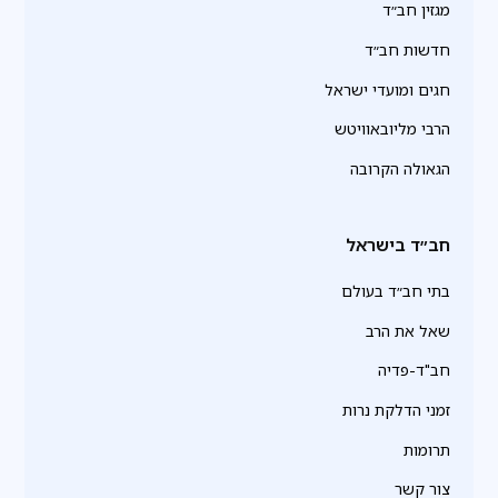
מגזין חב״ד
חדשות חב״ד
חגים ומועדי ישראל
הרבי מליובאוויטש
הגאולה הקרובה
חב״ד בישראל
בתי חב״ד בעולם
שאל את הרב
חב"ד-פדיה
זמני הדלקת נרות
תרומות
צור קשר