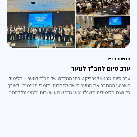
חדשות חב״ד
ערב סיום לחב"ד לנוער
ערב סיום מרגש לפרוייקט בתי המדרש של חב"ד לנוער – הלימוד
השבועי המחבר את הנוער הישראלי לרוח 'תומכי תמימים'. לאורך
כל שנת הלימודים תשפ"ו יצאו מדי שבוע עשרות 'תמימים' ליותר
מ-20 סניפי חב"ד לנוער ברחבי הארץ, במסגרת פרויקט 'בתי
המדרש לנוער', והקדישו את זמנם היקר ללימוד בחברותות עם
בני הנוער המקומיים