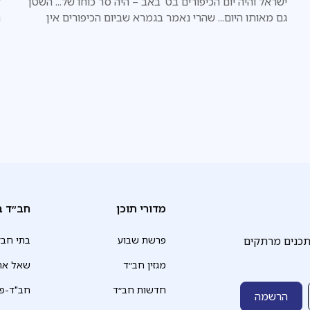
ישראל והיה יום הכיפורים בט' באב – היה סר כוחו של... השטן
ק
גם מאותו היום... שהרי נאמר בגמרא שביום הכיפורים אין
ה
לשטן רשות לקטרג. ונמצא שלא היה היצר הרע מוצא ידיו
"
ורגליו לקטרג ולהחריב את בית המקדש
מדורי תוכן
חב״ד ב
תכנים מרתקים
פרשת שבוע
בתי חב״
מגזין חב״ד
שאל את
חדשות חב״ד
חב"ד-פד