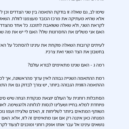
שימו לב, גם שאלה זו בודקת התאמה בין שני הצדדים וכן 
אלא שהיא מעתיקה את מרכז הכובד מעצמנו לזולת. השאלה
לקראת השני, ולא שאלה ששואבת לתוכנו. כל אחד מהצדדים 
האם אני משלים את החסרונות שלו? האם לי יש את מה שהו
לעיתים קרובות השאלה פוקחת את עינינו להסתכל על האד
בחשבון את הצד השני ואת צרכיו.
רמה ג - האם שנינו מתאימים לבורא עולם?
רמת ההתאמה השנייה גבוהה לאין ערוך מהראשונה, אך למע
ההתאמה הזוגית הגבוהה ביותר, יש צורך לבדוק גם את התא
הסתכלות רוחנית על העולם יוצאת מנקודת הנחה שיש סיבה
מיוחדת למלא בחייו ושעלינו לנסות לגלותה ולהגשימה. לאו
השותף המתאים ביותר לשליחות זו, האדם שלצידו ועמו נוכ
המנחה כאן איננה רק אם אנו מתאימים זה לזו, אלא: האם 
נושאים עינינו אל עבר אותו אופק רוחני ומוכנים לצעוד לקר