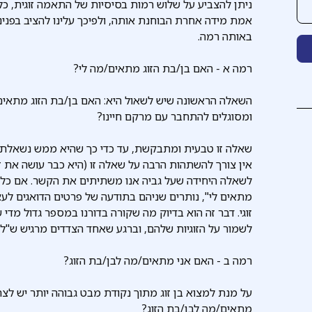
ניתן להצביע על שלוש רמות בסיסיות של התאמה זוגית, 
אמת מידה אחרת הבוחנת אותה, ולפיכך עלינו להציב בפנ
באותה רמה.
רמה א - האם בן/בת הזוג מתאים/מה לי?
השאלה הראשונה שיש לשאול היא: האם בן/בת הזוג מתאים/מ
ומסוגלים להתחבר עם מרקם חיינו?
שאלה זו טבעית ומתבקשת, עד כדי כך שהיא ממש נשאלת מ
אין צורך להשתהות הרבה על שאלה זו (היא כבר עושה את 
לשאלה היחידה שעל גביה אנו משתיתים את הקשר. אם כל ה
מתאים לי", נותרים שניהם בתודעה של פרטים הדואגים לעצ
זוגי. דבר זה הוא בדיוק מה שקורה בדורנו במספר גדול מד
לשמור על הזוגיות שלהם, וברגע שאחד הצדדים מרגיש ש"ל
רמה ב - האם אני מתאים/מה לבן/בת הזוג?
על מנת למצוא בן זוג מתוך נקודת מבט גבוהה יותר יש ל
מתאים/מה לבן/בת הזוג?