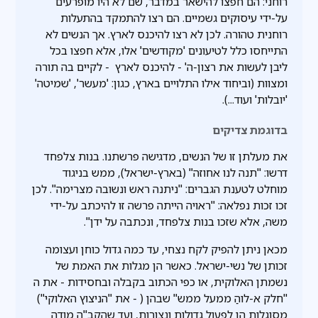
רוחני: הם חפצו להישאר במדבר, שם לא היו מופרעים
על-ידי עיסוקים גשמיים. הם רצו להתמקד בהתעלות
רוחנית טהורה. לכן לא רצו להיכנס לארץ. אך הנשים לא
התייחסו כלל לטיעונים 'מקודשים' אלו, אלא חפצו בכל
ליבן לעשות את רצון-ה' - להיכנס לארץ - לקיים בה תורה
ומצוות (וביחוד אילו התלויים בארץ, כגון: 'מעשר', 'שמיטה'
'יובלות' ועוד...).
בדוגמת צדיקים
את מעלתן זו של הנשים, מדגישה פרשתנו. בנות צלפחד
דרשו: "תנה לנו אחוזה" (בארץ-ישראל), ממש בניגוד
מוחלט לטענת הגברים: "ניתנה ראש ונשובה מצרימה". לכן
זכו זכות נפלאה: "ראויה הייתה פרשה זו להיכתב על-ידי
משה, אלא שזכו בנות צלפחד, ונכתבה על ידן".
מכאן ניתן להפיק לקח נצחי, עד כמה גדול כוחן ועצומה
זכותן של נשי-ישראל. כאשר הן מגלות את האמת של
נשמתן האלוקית, או כפי הכתוב בקבלה ובחסידות - את ה
"חלק א-לוהַ ממעל ממש" שבהן ( - את "הניצוץ האלוקי")
מסוגלות הן לפעול גדולות ונצורות, ועד שהקב"ה מודה