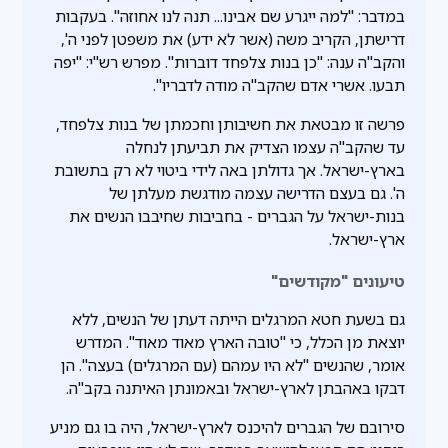
במדבר: "למה ייגרע שם אבינו... תנה לנו אחוזה". בעקבות
דרישתן, הקריב משה (אשר לא ידע) את משפטן לפני ה',
והקב"ה ענה: "כן בנות צלפחד דוברות". מפרש רש"י: "יפה
תבעו. אשרי אדם שהקב"ה מודה לדבריו".
פרשה זו מבטאת את חשיבותן וחכמתן של בנות צלפחד,
עד שהקב"ה עצמו הצדיק את תביעתן לנחלה
בארץ-ישראל. אך גדולתן באה לידי ביטוי לא רק בתשובת
ה'. גם בעצם הדרישה עצמה מודגשת מעלתן של
בנות-ישראל על הגברים - בחביבות שחיבבו הנשים את
ארץ-ישראל.
טיעונים "מקודשים"
גם בשעת חטא המרגלים הייתה דעתן של הנשים, ללא
יוצאת מן הכלל, כי "טובה הארץ מאוד מאוד". המדרש
אומר, שהנשים "לא היו עמהם (עם המרגלים) בעצה". הן
דבקו באהבתן לארץ-ישראל ובאמונתן האיתנה בקב"ה.
סירובם של הגברים להיכנס לארץ-ישראל, היה בו גם מניע