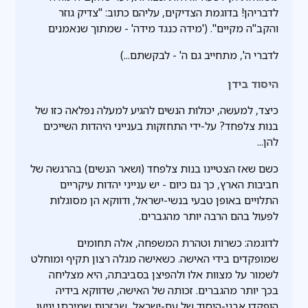
לדבריהן! בדוגמת הצדיקים, עליהם כתוב: "צדיק גוזר
והקב"ה מקיים". ('מידה כנגד מידה' - שמתוך שנאמנים
לדברי ה', מתחייב גם ה' - לבקשתם...)
היסוד בידן
כיצד, למעשה, יכולות הנשים להגיע למעלה נפלאה כזו של
בנות צלפחד? על-ידי התחזקות בענייני היהדות השייכים
להן...
כשם שאז הצטיינו בנות צלפחד (ושאר הנשים) בהרגשה של
חביבות הארץ, כך גם כיום - יש ענייני יהדות עיקריים
התלויים באופן טבעי בנשי-ישראל, ודווקא הן מסוגלות
לפעול בהם הרבה יותר מהגברים.
לדוגמה: כשרות וטהרת המשפחה, אלה תחומים
שמופקדים בידי האישה. כשאישה מגלה רצון תקיף ומוחלט
לשמור על מצוות אלו ולהפיצן בסביבתה, היא מצליחה
בכך יותר מהגברים. זכותה של האישה, שדווקא בידיה
הופקדו אבני-היסוד של עם-ישראל, שבזכות שמירתן יגיעו