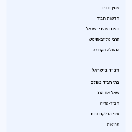
מגזין חב״ד
חדשות חב״ד
חגים ומועדי ישראל
הרבי מליובאוויטש
הגאולה הקרובה
חב״ד בישראל
בתי חב״ד בעולם
שאל את הרב
חב"ד-פדיה
זמני הדלקת נרות
תרומות