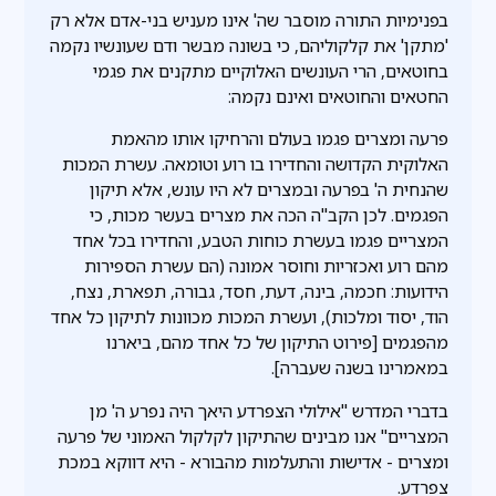
בפנימיות התורה מוסבר שה' אינו מעניש בני-אדם אלא רק
'מתקן' את קלקוליהם, כי בשונה מבשר ודם שעונשיו נקמה
בחוטאים, הרי העונשים האלוקיים מתקנים את פגמי
החטאים והחוטאים ואינם נקמה:
פרעה ומצרים פגמו בעולם והרחיקו אותו מהאמת
האלוקית הקדושה והחדירו בו רוע וטומאה. עשרת המכות
שהנחית ה' בפרעה ובמצרים לא היו עונש, אלא תיקון
הפגמים. לכן הקב"ה הכה את מצרים בעשר מכות, כי
המצריים פגמו בעשרת כוחות הטבע, והחדירו בכל אחד
מהם רוע ואכזריות וחוסר אמונה (הם עשרת הספירות
הידועות: חכמה, בינה, דעת, חסד, גבורה, תפארת, נצח,
הוד, יסוד ומלכות), ועשרת המכות מכוונות לתיקון כל אחד
מהפגמים [פירוט התיקון של כל אחד מהם, ביארנו
במאמרינו בשנה שעברה].
בדברי המדרש "אילולי הצפרדע היאך היה נפרע ה' מן
המצריים" אנו מבינים שהתיקון לקלקול האמוני של פרעה
ומצרים - אדישות והתעלמות מהבורא - היא דווקא במכת
צפרדע.