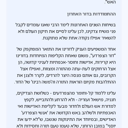
האש".
ההתמודדות בדור האחרון
בשיחות השנים האחרונות לימד הרבי שאנו עומדים לקבל
פני משיח צדקינו, לכן עלינו לסיים את תיקון העולם ולא
להשאיר אפילו נקודה אחת שלא מתוקנת.
אחד המשפיעים העניק לדורינו את התואר המפוקפק של
"דור הצפרדע", משום שאחת הקליפות המיוחדות בדורינו
היא קרירות, אדישות וחוסר-אכפתיות לעניני קדושה, הן
אצל הרחוקים לעת-עתה מהתורה ומצוות, ואפילו אצל
הקרובים, גם אותם מנסה היצר להרדים, לקרר ולצנן את
ההתלהבות מקיום הוראות התורה וה'משה רבינו' של הדור.
עלינו ללמוד קל-וחומר מהצפרדעים - כשלושת הצדיקים,
חנניה, מישאל ועזריה - ולא להרתע ולהתבייש, לקפץ
למדורת אש העולם ולחדור מבעד לקליפת האדישות ואי
האכפתיות ולשלהב באש הקדושה את 'אנשי הצפרדע'
האדישים, ובמיוחד את התינוקות שנשבו, ש"לא ידעו את
יוסף" במובן הרוחני, שלא טעמו טעם תורה וחסידות ולא