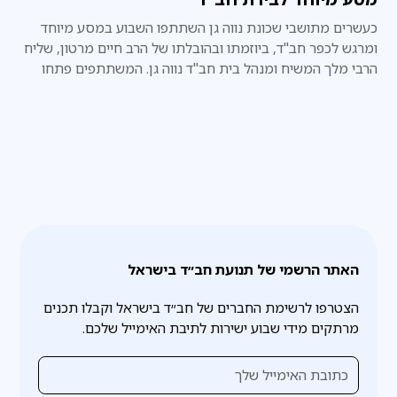
כעשרים מתושבי שכונת נווה גן השתתפו השבוע במסע מיוחד
ומרגש לכפר חב"ד, ביוזמתו ובהובלתו של הרב חיים מרטון, שליח
הרבי מלך המשיח ומנהל בית חב"ד נווה גן. המשתתפים פתחו
את היום בביקור ב־770. את היום חתמו המשתתפים בהתוועדות
"על האש" מיוחדת עם הרב טוביה בולטון
האתר הרשמי של תנועת חב״ד בישראל
הצטרפו לרשימת החברים של חב״ד בישראל וקבלו תכנים
מרתקים מידי שבוע ישירות לתיבת האימייל שלכם.