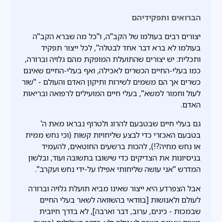
הברואים ותפקידיהם
יצורים רבים בעולמו של הקב"ה, ו"כל מה שברא הקב"ה
בעולמו לא ברא דבר אחד לבטלה", לכל ייצור תפקיד
ותכלית: יש יצורים שהתועלת המופקת מהם גלויה וברורה,
כמו בעלי-החיים הכשרים לאכילה, ואף בעלי-החיים שאינם
כשרים אך הם משמים לשירות ותיקון האדם והעולם - "שור
לעול וחמור למשא", בעלי חיים המועילים לרפואה ובריאות
האדם.
גם בעלי חיים שבטבעם להרוג ולטרוף נבראו מאת ה'
בטבעם האכזרי כדי לבצע שליחויות קשות (וכי נחש ממית
או נחש מחיה?!), להכות ברשעים החוטאים, להעמיד
בניסיונות את הצדיקים כדי שישובו בתשובה ועוד, ובלשון
המדרש "אני עושה שליחותי אפילו על-ידי נחש ועקרב".
אבל הצפרדע היא ייצור שאינו מביא תועלת גלויה וברורה
לעולם ולאנושות [בוודאי בהשוואה לשאר בעלי החיים
שבמכות - כינים, ערוב, דבר וארבה], לא בדרך חיובית