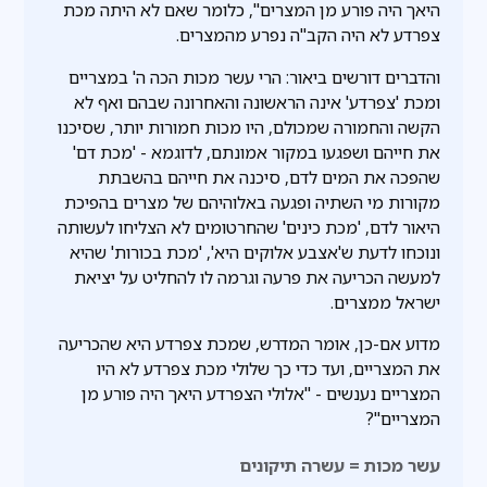
היאך היה פורע מן המצרים", כלומר שאם לא היתה מכת
צפרדע לא היה הקב"ה נפרע מהמצרים.
והדברים דורשים ביאור: הרי עשר מכות הכה ה' במצריים
ומכת 'צפרדע' אינה הראשונה והאחרונה שבהם ואף לא
הקשה והחמורה שמכולם, היו מכות חמורות יותר, שסיכנו
את חייהם ושפגעו במקור אמונתם, לדוגמא - 'מכת דם'
שהפכה את המים לדם, סיכנה את חייהם בהשבתת
מקורות מי השתיה ופגעה באלוהיהם של מצרים בהפיכת
היאור לדם, 'מכת כינים' שהחרטומים לא הצליחו לעשותה
ונוכחו לדעת ש'אצבע אלוקים היא', 'מכת בכורות' שהיא
למעשה הכריעה את פרעה וגרמה לו להחליט על יציאת
ישראל ממצרים.
מדוע אם-כן, אומר המדרש, שמכת צפרדע היא שהכריעה
את המצריים, ועד כדי כך שלולי מכת צפרדע לא היו
המצריים נענשים - "אלולי הצפרדע היאך היה פורע מן
המצריים"?
עשר מכות = עשרה תיקונים