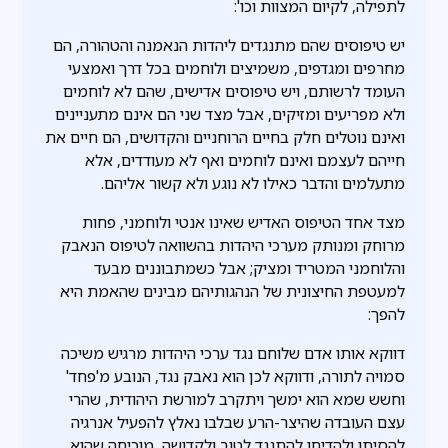
לתפילה, לקיום המצוות וכו':
יש טיפוסים שהם מתנגדים ליהדות הנאמנה והטהורה, הם
מחרפים ומגדפים, משמיצים ולוחמים בכל דרך ואמצעי
העומד לרשותם, ויש טיפוסים אדישים, שהם לא לוחמים
ולא מפריעים ומזיקים, אבל מצד שני הם אינם מתעניינים
ואינם נוטלים חלק בחיים הרוחניים והקדושים, הם חיים את
חייהם לעצמם ואינם לוחמים ואף לא מעודדים, אלא
מתעלמים והדבר כאילו לא נוגע ולא קשור אליהם.
מצד אחד הטיפוס האדיש שאינו אנטי ולוחמני, פחות
מרוחק ומנותק מערכי היהדות בהשוואה לטיפוס הנאבק
והלוחמני המטריד ומציק; אבל כשמתבוננים מבעד
למעטפת החיצונית של הנהגותיהם מבינים שהאמת היא
להפך:
דווקא אותו אדם שלוחם נגד ערכי היהדות מרגיש משיכה
סמויה לתורה, ודווקא לכן הוא נאבק נגד, הנובע מ'פחד'
וחשש שמא הוא ימשך ויתקרב למורשת היהודית, שהרי
עצם העובדה שהיצר-הרע שבלבו נאלץ להפעיל אנרגיה
להסיתו ולהדיחו להתנגד לטוב ולקדושה, מוכיחה שהוא