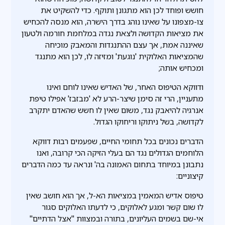
חושש ופוחד לכן הוא מתגונן ותוקף. כדי להשקיט את
צו-מצפונו על שאינו נוהג בדרך הישרה, הוא מנסה להכחיש
את מציאות הקדושה ולצאת נגדה במלחמת חורמה ולטעון
שאיננה אמת, אך עצם ההתנגדות והמאבק מוכיחה
שהמציאות האלוקית 'נוגעת' ומזיזה לו, לכן הוא מתנגד
ומכחיש אותה;
ודווקא הטיפוס האחר, של האדיש שאינו לוחם ואינו
מתעניין, הרי זה סימן שיצר-הרע לא 'מבזבז' אפילו טיפת
אנרגיה להיאבק נגד, משום שאין לו חשש שהאדם יתקרב
לקדושה, בשל ניתוקו וריחוקו הגדול.
הדברים נכונים בכל תחומי החיים, שפעמים רבות דווקא
הלוחמים הגדולים נגד הם בעלי הזיקה הכי קרובה, ואנו
נתבונן במיוחד בתחום האמונה בה' ונראה עד כמה הדברים
קיצוניים:
טיפוס אדיש המאמין במציאות הא-ל, אך הוא חושב שאין
לו שום קשר ומגע לאלוקים, כי לדעתו האלוקים סגור
אי-שם בשמים העליונים, בתורה ובמצוות "אצל הדתיים"