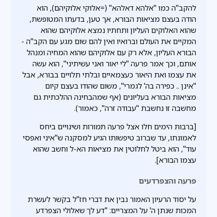
להקב"ה כמו "אלהא דאלהא" (=אלוקי אלוקיהם), הוא
הודה בעצם מציאות הבורא, אך טען, בדעתו המטופשת,
שהוא האלוקים העליון ותחתיו נמצא אלוקיהם שהוא
המקיים את העולם וברואיו ואין להם שום מגע עם הקב"ה -
הבורא העליון, אלא רק עם אלוקיהם שהוא המחיה ומנהל
אותם, וכך אמר פרעה "לי יאור ואני עשיתיני", הוא עשה
את עצמו ואת היאור כעצמאיים ובלתי תלויים בבורא, אבל
"אינן .. כפירה בה' לגמרי", משום שהודו בעצם קיום
מציאות הבורא בעליונים (אף שמהבחינה ההלכתית גם
מחשבה זו נחשבת "עבודה זרה", כאמור).
[ברבות הימים חלו אצל פרעה תמורות ושינויים ביחס
לאמונתו, עד שברוב טיפשותו הגיע למסקנה ש"איני ואפסי
עוד", הוא ביטל לחלוטין את מציאות הא-ל וחשב שהוא
עצמו הבורא].
פרעה והצפרדעים
על יסוד הרעיון האמור נבין את דברי חז"ל בקשר לעשרת
המכות שנתן ה' על המצריים: "דע לך שאלולי הצפרדע