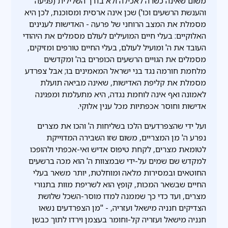
משום שאינה כשרה לאכילה ולא בדרך השלילית (פגיעה
והענשת הרשעים וכו') שכן אינה ארסית ומסוכנת, לכן היא
מסמלת את המצב הרוחני של פרעה - האדישות לענינים
האלוקיים: בעלי חיים המועילים לעולם מסמלים את היהודי
העובד את ה' ומועיל לעולם, בעלי החיים טורפים ומזיקים,
מסמלים את הגויים הרשעים הכופרים בה' ומקדשים
מלחמת חורמה נגד בני ישראל המאמינים בו; אבל צפרדע
מסמלת את קליפת האדישות, שאינה מביאה תועלת
לאמונה ואף אינה לוחמת נגדה, היא מתעלמת ומפגינה
אדישות וחוסר אכפתיות מכל ענין אלוקי.
ועל ידי שהצפרדעים הלכו בשליחות ה' והכו את מצרים
נפרע ה' מן המצריים, משום שזו השבירה המדוייקת
לטומאת מצרים, לקחת טיפוס אדיש ואי-אכפתי ולהופכו
למקדש שם שמים על-ידי שבמצוות ה' הוא מכה ברשעים
החוטאים ובמסירות מלאה ומוחלטת, יותר משאר בעלי
החיים שבשאר המכות, קופץ הוא לשריפת מוות בתנורי
מצרים, ועד כדי כך שממנה למדו מוסר-השכל שלושת
הצדיקים חנניה מישאל ועזריה, - "מן הצפרדעים נשאו
חנניה מישאל ועזריה קל-וחומר בעצמן וירדו לתוך כבשן