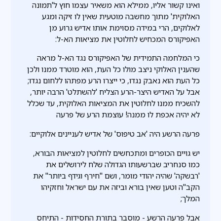
ואינו קשור אליו, ממילא הוא משאיר עצמו חוץ ל'תמונה
האלוקית' מתוך מחשבה מוטעית שאין לו זיקה ומגע
לאלוקים, הרי במידה מסוימת אותו אדיש גרוע מן
האפיקורס המכחיש לחלוטין את מציאות הא-ל:
כי המלחמה התמידית של האפיקורס נגד הא-ל מראה
שהענין האלוקי ניצב מולו כל העת, הוא מוטרד ממנו ולכן
כל העת הוא נאבק נגדו, כי ייצרו הרע מפתהו ללחום נגדו;
אבל על האדיש היצר-הרע הצליח 'להשתלט' הרבה יותר,
להשכיח ממנו לחלוטין את המציאות האלוקית, עד שכלל
לא יהיה אכפת לו ממנה! עוצמת הרע של פרעה
פרעה הרשע היה 'אב טיפוס' של אדיש לעניינים אלוקיים:
יש גויים הכופרים ומתכחשים לחלוטין למציאות הבורא,
כמו סנחריב שברשעותו הגדולה שלח לירושלים את
'רבשקה' שהיה יהודי מומר, ושם "חירף וגידף ביותר" את
הקב"ה וטען שאין בורא וביזה את עם ישראל וחזקיהו
המלך;
אבל פרעה הרשע - מוסבר בתורת החסידות - התיחס