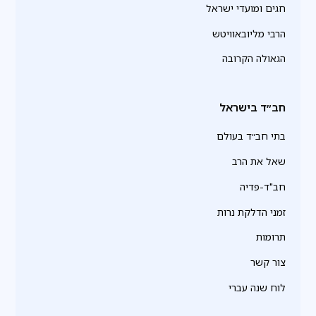
חגים ומועדי ישראל
הרבי מליובאוויטש
הגאולה הקרובה
חב״ד בישראל
בתי חב״ד בעולם
שאל את הרב
חב"ד-פדיה
זמני הדלקת נרות
תרומות
צור קשר
לוח שנה עברי