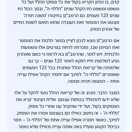
קדם, בו החזן הקריא בקול את כל פסוקי ההלל ועל כל
משפט ומשפט היו הקהל עונים "הללוי-ה", ובסך הכול היו
עונים 123 פעמים. גם הרמב"ם בחיבורו 'משנה תורה'
מצטט את המספר ואת העובדה שהוא תואם לשנות החיים
של אהרון הכוהן.
אם הרמב"ם מצא לנכון לציין בספר הלכות את המספר
ואת הסימן שבו, מוכרחה להיות בפרטים אלו משמעות
הלכתית. ויש לומר, שהרמב"ם בא לרמוז כי כשם שאהרון
הגיע לשלמות חייו דווקא לאחר 123 שנים – כך גם
שלמותה של קריאת ההלל מותנית בכל 123 הפעמים
שאומרים "הללוי-ה". לפיכך אם יחסיר הקהל אפילו ענייה
אחת – המצווה תהיה פגומה.
הסבר הדבר: מנהג זה של קריאת ההלל נועד להקל על אלו
שלא ידעו להתפלל בכוחות עצמם. שליח הציבור קרא את
הפסוקים בקול, ועל ידי שהקהל ענו אחרי כל פסוק
'הללוי-ה' – זה נחשב כאילו הם בעצמם אמרו את הפסוק.
לפיכך, כאשר חסרה אפילו ענייה אחת של 'הללוי-ה' – חסר
כביכול הקטע שעליו באה אותה ענייה וכאילו שלא נאמר.