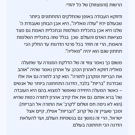
הרשות (והמצוות) של כל יהודי.
ודווקא העבודה באופן שהחלקים התחתונים ביותר
שבעולם יהיו "עולה מאליה", היא אבן הבוחן שעבודת ה'
שלנו היא אכן בתכלית השלמות ובתכלית האמת גם מצד
מציאות האדם והעולם. שכן בגלל שזה בתכלית השלמות
והאמת, הרי זה חודר בכל פרטי הדרגות עד החלק הכי
תחתון שגם הוא יהיה "מאליה".
משום כך נאמר צווי זה של הדלקת המנורה עד שתעלה
מאליה דווקא לאהרון הכהן. על אהרון נאמר שהיה "אוהב
את הבריות ומקרבן לתורה". הוא קרב לתורה גם את אלו
שבדרגת "בריות" בלבד, הדרגה התחתונה ביותר של אנשים
– כאשר המעלה היחידה שאפשר למצוא בהם היא העובדה
שה' ברא אותם. גם את אלו קירב אהרון לתורה כמות שהיא
(הוא לא ניסה חס ושלום 'לקרב' את התורה אל הבריות).
ומכך שעניין זה של קרוב "הבריות" אפילו, קיים אצל
ישראל, הרי זה נמשך גם בגשמיות העולם, ועד להעלאת
הדרגה הכי תחתונה בעולם.