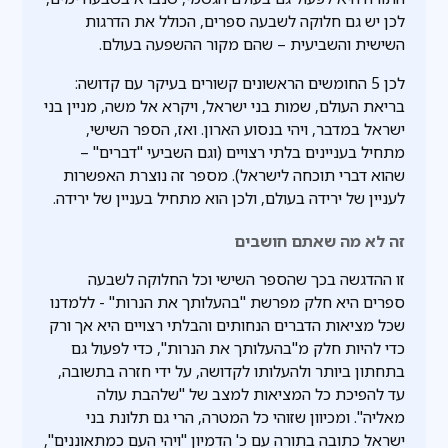
לכן יש גם חלוקה לשבעה ספרים, הכולל את הדרגות
השישית והשביעית – שהם מקור ההשפעה בעולם.
לכן 5 החומשים הראשונים קשורים בעיקר עם קדושה:
בריאת העולם, שמות בני ישראל, ויקרא אל משה, מניין בני
ישראל במדבר, ויהי בנסוע הארון. ואז, הספר השישי,
מתחיל בעניינים בלתי רצויים (וגם השביעי "דברים" –
שהוא דברי תוכחה לישראל). מספר זה נוצרת האפשרות
לעניין של ירידה בעולם, ולכן הוא מתחיל בעניין של ירידה.
זה לא מה שאתם חושבים
זו ההדגשה בכך שהספר השישי וכל החלוקה לשבעה
ספרים היא חלק מפרשת "בהעלותך את הנרות" - ללמדנו
שכל מציאות הדברים הנחותים והבלתי רצויים היא אך ורק
כדי להיות חלק מ"בהעלותך את הנרות", כדי לפעול גם
בתחתון ביותר ולהעלותו לקדושה, על ידי חזרה בתשובה,
עד להפיכת כל המציאות למצב של "שלהבת עולה
מאליה". ומכיוון שזוהי כל המטרה, הרי גם תלונת בני
ישראל כתובה בתורה עם כ' הדמיון "ויהי העם כמתאוננים",