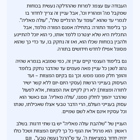
העבודה עם עצמו: למרות שההדלקה נעשית בכוחות
שמקבל מה' ומהוריו וכו', אבל עניין זה צריך לחדור בו
לגמרי עד שהוא "עומד על הרגליים שלו", "עולה מאליה".
כך בלימוד התורה: בתחילה אמנם המורה מלמד, אבל
התכלית היא שלא יצטרכו ללמד אותו, כי הוא יוכל להתייגע
ולהבין בכוחות שכלו הוא, ואז זה נחקק בו, עד כדי כך שהוא
מסוגל אפילו לחדש חידושים בתורה.
גם בלימוד העצמי קיים עניין זה, כפי שמובא בגמרא שהיה
נהוג לשנן כל עניין מאה פעמים עד שהדבר נחקק בלומד
והופך חלק ממנו ממש. וכך גם בקיום המצוות – ועד
העיסוק בענייני הרשות (עסקי היום-יום ללא קשר ישיר
לתורה ומצוות): לא רק לקיים את המצוות, אלא לפעול
שהדבר יהפוך לחלק ממנו, 'עולה מאליה'. וגם כאשר הוא
עסוק בענייני העולם, הרי הדבר טבעי אצלו שאכילתו, שנתו
וכל עסקיו אינם אלא לשם שמיים.
העניין של "שלהבת עולה מאליה" יש בו שתי דרגות: בשלב
ראשון הוא מרגיל את הגוף כל כך לקיום המצוות ושכל כולו
יהיה חדור במציאות ה', עד ש"הרגל נעשה טבע", וגם