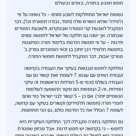
חמש ושבע בתורה, באדם ובעולם
נשמות ישראל מתחלקות לשבע סוגים – כל נשמה על פי
ה'מידה' שהיא השורש שלה (חסד, גבורה תפארת וכו'), דבר
המקביל לשבעת קני המנורה שבמקדש, ולשבעת הספרים
שבתורה. אך ישנה גם חלוקה של ישראל לחמשה סוגים
ודרגות – על פי חמשת הדרגות בלימוד תורה המיוצגות
בחמשת תלמידי רבן יוחנן בן זכאי המוזכרים בפרק ב'
מפרקי אבות, דבר המקביל לחמשת חומשי התורה.
החלוקה לחמש מבטאת בעיקר את העבודה בקדושה
ועבודת האדם עם עצמו. 7 לעומת זאת קשור גם עם
העבודה בעולם (וכפי ש-5 המידות הראשונות זה עיקר
המידות, וה-2 הנוספות הם מקור ההשפעה לעולמות
הגשמיים יותר). אם כן – 5 קשור לבני ישראל כפי שהם
לומדי תורה (חמשה תלמידים) וקשורים בעיקר עם קדושה,
לעומת 7 הכולל את כל הדרגות כולם, גם הכי תחתונות.
גם החלוקה בתורה מקבילה לכך: החלוקה העיקרית היא
לחמש – כי בקדושה יש חמש דרגות. אבל מכיוון שמטרת
התורה היא לפעול גם בעולם הגשמי, שנברא בשבעה ימים,