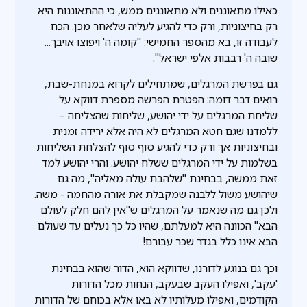
כאילו מתאוננים ולא מתאוננים ממש, כי ההתאוננות היא
רק בחיצוניות, ורק כדי להגיע לעליה שלאחר מכן. הכח
לעבודה זו, בא מהספר החמישי: "קומה ה' ויפוצו אויבך...
שובה ה' רבבות אלפי ישראל".
גם בפרשת המרגלים, שמתחילים לקרוא במנחת-שבת,
רואים דבר דומה: הפטרת הפרשה מספרת דווקא על
שליחת המרגלים על ידי יהושע, שליחות שהצליחה –
ללמדנו שגם חטא המרגלים לא היה אלא ירידה זמנית
ובחיצוניות אך ורק כדי להגיע סוף סוף להצלחת השליחות
בשלמות על ידי המרגלים ששלח יהושע. והרי יהושע למד
זאת ממשה, בבחינת "שלהבת עולה מאליה", מה גם
שיהושע משול ללבנה שמקבלת את אורה מהחמה - משה.
ולכן גם מה שנאמר על המרגלים ש"אין להם חלק לעולם
הבא" הכוונה היא למעלתם, שהיו כל כך נעלים עד שעולם
הבא אינו כלל בגדר שכר עבורם!
וכך גם בנוגע לדורנו, שדווקא הוא, הדור שהוא בבחינת
'עקב', ואפילו העקב שבעקב, הנחות מכל הדורות
הקודמים, ואפילו מעלותיו לא באו אלא בכוחם של הדורות