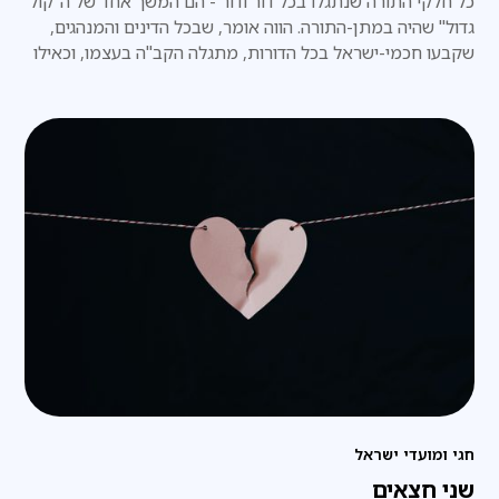
כל חלקי התורה שנתגלו בכל דור ודור - הם המשך אחד של ה"קול
גדול" שהיה במתן-התורה. הווה אומר, שבכל הדינים והמנהגים,
שקבעו חכמי-ישראל בכל הדורות, מתגלה הקב"ה בעצמו, וכאילו
הוא עצמו אמרם באופן ישיר, ממש כפי שהיה במעמד הר-סיני.
חגי ומועדי ישראל
שני חצאים