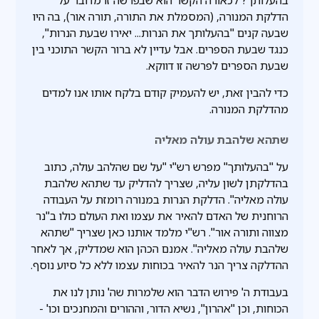
הדלקת המנורה, (המסמלת את התורה, תורה אור), בה היו
שבעה קנים "בהעלותך את הנרות... יאירו שבעת הנרות",
כנגד שבעת הספרים. אבל עדיין לא ברור הקשר התוכני בין
שבעת הספרים לפרשה זו דווקא.
כדי להבין זאת, יש להעמיק קודם בלקח אותו אנו למדים
מהדלקת המנורה.
שתהא שלהבת עולה מאליה
על "בהעלותך" מפרש רש"י "על שם שהלהב עולה, כתוב
בהדלקתן לשון עליה, שצריך להדליק עד שתהא שלהבת
עולה מאליה". הדלקת הנרות במנורה רומזת על העבודה
הרוחנית של האדם להאיר את עצמו ואת העולם כולו ב"נר
מצווה ותורה אור". רש"י מלמד אותנו כאן שצריך "שתהא
שלהבת עולה מאליה". אמנם הכהן הוא שמדליק, אך לאחר
ההדלקה צריך הנר להאיר בכוחות עצמו ללא כל סיוע נוסף.
בעבודת ה' פירוש הדבר הוא שלמרות שה' נותן לנו את
הכוחות, וכן "אהרון", נשיא הדור, וההורים והמחנכים וכו' -