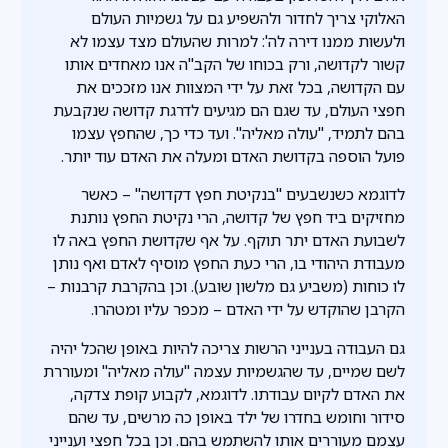
האלוקי צריך לחדור ולהשפיע גם על גשמיות העולם
ולעשות ממנו דירה לה': למרות שהעולם מצד עצמו לא
קשור לקדושה, ורק בכוחו של הקב"ה אנו מאחדים אותו
עם הקדושה, בכל זאת על ידי המצוות אנו מזככים את
חפצי העולם, עד שגם הם מגיעים לדרגת קדושה שנקבעת
בהם לתמיד, "עולה מאליה". ועד כדי כך, שהחפץ עצמו
פועל הוספה בקדושת האדם ומעלה את האדם עוד יותר.
לדוגמא כשנשבעים "בנקיטת חפץ דקדושה" – כאשר
מחזיקים ביד חפץ של קדושה, הרי נקיטת החפץ נותנת
לשבועת האדם יתר תוקף. על אף שקדושת החפץ באה לו
מעבודת היהודי בו, הרי כעת החפץ מוסיף לאדם ואף נותן
לו כוחות (משביע גם מלשון שובע). וכן בהקרבת קרבנות –
הקרבן שהוקדש על ידי האדם – מכפר עליו ומטהרו.
גם העבודה בענייני הרשות צריכה להיות באופן שהכל יהיה
לשם שמיים, עד שהגשמיות עצמה "עולה מאליה" ומעוררת
את האדם לקיום עבודתו. לדוגמא, לקבוע קופת צדקה,
סידור וחומש בחדרו של ילד באופן כה מרשים, עד שהם
עצמם מעוררים אותו להשתמש בהם. וכן בכל חפצי וענייני