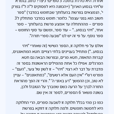
אחרת: היא כוללת בתוכה 3 ספרים! כיצד? כתוב בגמרא
ש"ויהי בנסוע הארון" (=הכוונה היא לפסוקים ל"ה ל"ו בפרק
י', הנמצאים בפרשת בהעלותך שבחומש במדבר) "ספר
חשוב הוא בפני עצמו". כלומר: חומש במדבר מתחלק ל3
ספרים – מההתחלה עד אמצע פרשת בהעלותך – ספר
אחד, "ויהי בנסוע..." – עוד ספר, ומשם עד סוף החומש –
ספר נוסף. על פי זה יש לנו "שבעה ספרי תורה".
אולם על פי חלוקה זו, הספר השישי (זה שאחרי "ויהי
בנסוע...") מתחיל בעניינים בלתי רצויים: חטא המתאוננים,
קברות התאווה, חטא מרים, ובפרשה הבאה גם חטא
המרגלים. אפילו כל אחת מהמילים הראשונות בספר זה
מדברת על דבר לא רצוי: "ויהי" – זו לשון של צער, "העם" –
מפרש רש"י "אין העם אלא רשעים", "כמתאוננים" – עניין
לא טוב, וכן ההמשך "רע באזני ה' ". והרי זה הפך מהוראת
התורה לברך על הרעה כשם שמברך על הטובה! ולכן,
בשונה משאר 6 הספרים, לספר זה אין שם.
כמו כן מהי בכלל חלוקה זו לשבעה ספרים, הרי החלוקה
היא לחמשה חומשים. ולמה חלוקה זו דווקא בפרשת
בהעלותך? לכאורה הקשר הוא שבפרשה זו מדובר על