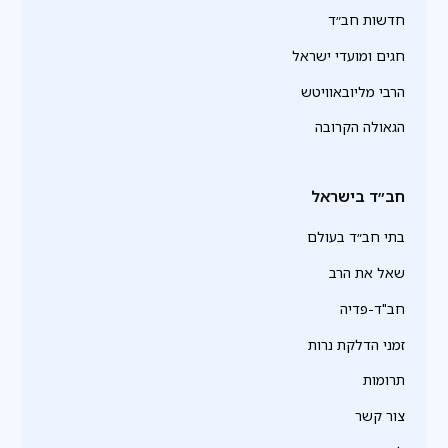
חדשות חב״ד
חגים ומועדי ישראל
הרבי מליובאוויטש
הגאולה הקרובה
חב״ד בישראל
בתי חב״ד בעולם
שאל את הרב
חב"ד-פדיה
זמני הדלקת נרות
תרומות
צור קשר