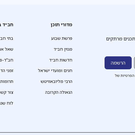
מדורי תוכן
חב״ד ב
תכנים מרתקים
פרשת שבוע
בתי חב״
מגזין חב״ד
שאל את
חדשות חב״ד
חב"ד-פד
חגים ומועדי ישראל
זמני הד
הפרטיות של
הרבי מליובאוויטש
תרומות
הגאולה הקרובה
צור קשר
לוח שנה