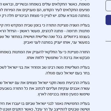
משמח, כאשר החקלאים עולים בשמחה ובשירים, ובראש השי
מגיעים החקלאים לעיר הקודש, הם מעניקים את הפירות לכה
במתנה מבורא עולם. יש לציין כי מצוות הביכורים חלה ר
בעליה השניה מציינת התורה כי בזמן שבית המקדש היה קיי
מתנות: תרומה - מתנה לכהנים, מעשר ראשון - הגידול הראשו
בעצמו בירושלים. בכל שנה שלישית ושישית במחזור של ש
במעשר עני, אותו יעניק במתנה לעני ואביון.
התורה מציינת כי על החלקאי להעניק את המתנות בשמחה 
מבקש את ברכת ה' שתמשיך ללוות אותו.
בעליה השלישית משה רבינו שב ומזהיר את בני ישראל לשמור
בחר בעם ישראל כעם סגולה.
בעליה הרביעית משה וזקני ישראל מצווים את עם ישראל שכ
עשרה אבנים ענקיות ועליהם לכתוב את כל התורה בשבעים ש
שימשו כמעין מזוזה בכניסה לארץ.
בעליה החמישית נאמר לבני ישראל שביום בו יעברו את הירד
ושישה שבטים להתייצב על הר עיבל, כאשר הזקנים ושבט לוי