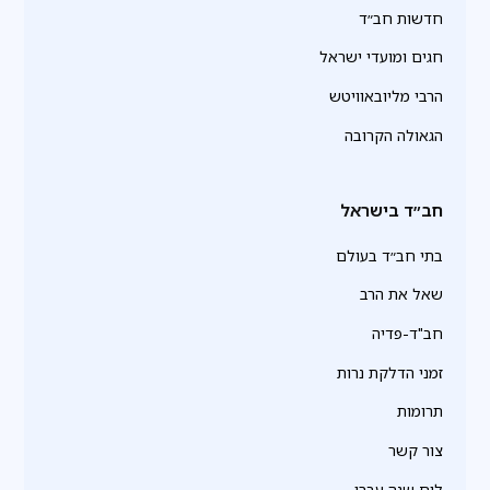
חדשות חב״ד
חגים ומועדי ישראל
הרבי מליובאוויטש
הגאולה הקרובה
חב״ד בישראל
בתי חב״ד בעולם
שאל את הרב
חב"ד-פדיה
זמני הדלקת נרות
תרומות
צור קשר
לוח שנה עברי