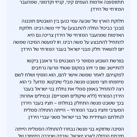
תתווספנה אדמות העמים קיני, קניזי וקדמוני, שמהעבר
המזרחי של הירדן.
חלוקת הארץ של שבעה עמי כנען בין השבטים תוכננה
(ובכך כביכול החלה להתבצע) על ידי משה רבינו. חלוקת
האדמות שמהעבר המזרחי של הירדן צריכה גם היא
להתחיל להתבצע על משה רבינו. וזו למעשה הסיבה שמשה
יזם להשאיר חלק מבני ישראל בעבר המזרחי של הירדן:
בפרשת השבוע מסופר כי השבטים גד וראובן ביקשו
להתיישב שם כי זיהו במקום שטחי מרעה נרחבים
למקניהם. לאחר שמשה אישר להם, הוא הוסיף ושלח לשם
מיוזמתו חצי משבט מנשה מבלי שיבקשו. מדוע? כי הוא
רצה להתחיל באופן סמלי את נחלת בני ישראל בעבר
הירדן המזרחי (ללא שיקולים חומריים). ובמילים אחרות:
בכך ששבט מנשה התחלק בנחלתו – חציו בעבר הירדן
המערבי וחציו בעבר המזרחי – הייתה התחלה סמלית
לנחלתם העתידית של בני ישראל משני עברי הירדן.
הסיבה שדווקא בני מנשה נבחרו להתחלה הסמלית הייתה
חיבתם הגדולה לארץ ישראל. עובדה שניכרה בסיפורן של