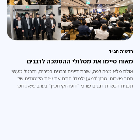
חדשות חב״ד
מאות סיימו את מסלולי ההסמכה לרבנים
אולם מלא מפה לפה, שורת דיינים ורבנים בכירים, ותרגול מעשי
חסר פשרות: מכון 'למען ילמדו' חתם את שנת הלימודים של
תכנית הכשרת רבנים עורכי "חופה וקידושין" בערב שיא גדוש
בידע ובתחושת שליחות אדירה • הנהלת המכון: "לראות אולם
מלא במאות רבנים שיוצאים לשטח עם ביטחון הלכתי מוחלט
וידע פרקטי – זהו הגשמת החזון שלנו"