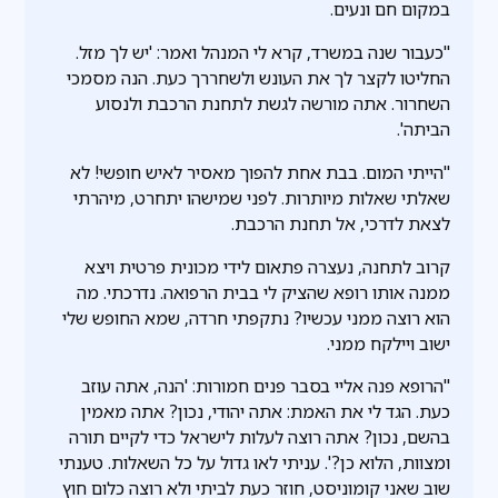
במקום חם ונעים.
"כעבור שנה במשרד, קרא לי המנהל ואמר: 'יש לך מזל.
החליטו לקצר לך את העונש ולשחררך כעת. הנה מסמכי
השחרור. אתה מורשה לגשת לתחנת הרכבת ולנסוע
הביתה'.
"הייתי המום. בבת אחת להפוך מאסיר לאיש חופשי! לא
שאלתי שאלות מיותרות. לפני שמישהו יתחרט, מיהרתי
לצאת לדרכי, אל תחנת הרכבת.
קרוב לתחנה, נעצרה פתאום לידי מכונית פרטית ויצא
ממנה אותו רופא שהציק לי בבית הרפואה. נדרכתי. מה
הוא רוצה ממני עכשיו? נתקפתי חרדה, שמא החופש שלי
ישוב ויילקח ממני.
"הרופא פנה אליי בסבר פנים חמורות: 'הנה, אתה עוזב
כעת. הגד לי את האמת: אתה יהודי, נכון? אתה מאמין
בהשם, נכון? אתה רוצה לעלות לישראל כדי לקיים תורה
ומצוות, הלוא כן?'. עניתי לאו גדול על כל השאלות. טענתי
שוב שאני קומוניסט, חוזר כעת לביתי ולא רוצה כלום חוץ