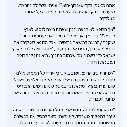
אתה מאמין בקדוש-ברוך-הוא?'. עניתי בשלילה נחרצת.
שיערתי כי רק רעה יכולה לצמוח מהצהרה על אמונה
באלוקים.
"אך הרופא לא הרפה: 'נכון שאתה רוצה לנסוע לארץ
ישראל?'. גם כאן העדפתי להכחיש. 'אני קומוניסט טוב',
שיקרתי, 'ורוצה להישאר ברוסיה'. אבל הרופא לא קיבל את
דבריי. 'לא נכון', הביט אל תוך עיניי, 'אתה רוצה ללכת לארץ
ישראל כדי לשמור מה שכתוב בתנ"ך'. הוא נתן לי תרופה
ועזב את החדר.
"למחרת שב הרופא ושוב ביקש כי אודה על האמת. אולם
פחדתי. דבקתי בעמדתי כאילו איני מאמין באלוקים ואין לי
שום עניין בארץ ישראל. וכך במשך שמונה ימים התסריט
חזר על עצמו, עד שהשתחררתי מבית הרפואה, בחזרה אל
מחנה העבודה.
"כשהגעתי למחנה, ניגש אלי מנהל העבודה ובישר לי: 'אתה
עובר לתפקיד משרדי!'. לא ידעתי כיצד להכיל את הבשורה
המשמחת. תפקיד משרדי משמעותו לעבוד עבודה קלה