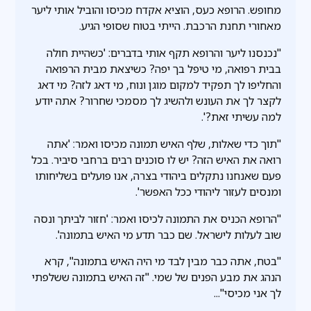
מחופש. הרופא כעס, הוציא אקדח מכיסו והוביל אותי ליער
מאחורי תחנת הרכבת. הייתי בטוח שסופי הגיע.
"נכנסנו ליער והרופא תקף אותי בדברים: 'כשהיית חולה
בבית רפואה, מי טיפל בך יפה? כשיצאת מבית הרפואה
והחליפו לך תפקיד למקום מוגן ונוח, מי דאג לזה? מי דאג
לקצר לך את העונש ולהשיג לך מסמכי שחרור? אתה יודע
למה עשיתי זאת?'.
"תוך כדי שאלות, שלף האיש תמונה מכיסו ואמר: 'אתה
רואה את האיש הזה? יש לו סוכנים רבים ברחבי סיביר. בכל
פעם שאנחנו נתקלים ביהודי בצרה, אנו פועלים בשליחותו
ומנסים לעזור ליהודי ככל האפשר'.
"הרופא הכניס את התמונה לכיסו ואמר: 'חזור לביתך ונסה
שוב לעלות לישראל. שם כבר תדע מי האיש בתמונה'.
"בטח, אתה כבר מבין לבד מי היה האיש בתמונה", קרא
הנהג את מבע הפנים של שמי. "זה האיש בתמונה ששלפתי
לך אני מכיסי"...