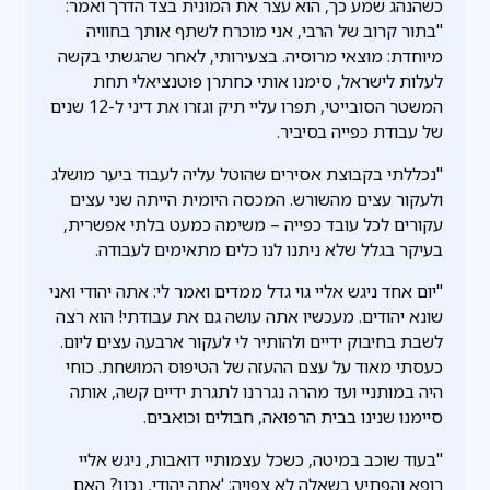
כשהנהג שמע כך, הוא עצר את המונית בצד הדרך ואמר:
"בתור קרוב של הרבי, אני מוכרח לשתף אותך בחוויה
מיוחדת: מוצאי מרוסיה. בצעירותי, לאחר שהגשתי בקשה
לעלות לישראל, סימנו אותי כחתרן פוטנציאלי תחת
המשטר הסובייטי, תפרו עליי תיק וגזרו את דיני ל-12 שנים
של עבודת כפייה בסיביר.
"נכללתי בקבוצת אסירים שהוטל עליה לעבוד ביער מושלג
ולעקור עצים מהשורש. המכסה היומית הייתה שני עצים
עקורים לכל עובד כפייה – משימה כמעט בלתי אפשרית,
בעיקר בגלל שלא ניתנו לנו כלים מתאימים לעבודה.
"יום אחד ניגש אליי גוי גדל ממדים ואמר לי: אתה יהודי ואני
שונא יהודים. מעכשיו אתה עושה גם את עבודתי! הוא רצה
לשבת בחיבוק ידיים ולהותיר לי לעקור ארבעה עצים ליום.
כעסתי מאוד על עצם ההעזה של הטיפוס המושחת. כוחי
היה במותניי ועד מהרה נגררנו לתגרת ידיים קשה, אותה
סיימנו שנינו בבית הרפואה, חבולים וכואבים.
"בעוד שוכב במיטה, כשכל עצמותיי דואבות, ניגש אליי
רופא והפתיע בשאלה לא צפויה: 'אתה יהודי, נכון? האם