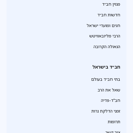
מגזין חב״ד
חדשות חב״ד
חגים ומועדי ישראל
הרבי מליובאוויטש
הגאולה הקרובה
חב״ד בישראל
בתי חב״ד בעולם
שאל את הרב
חב"ד-פדיה
זמני הדלקת נרות
תרומות
צור קשר