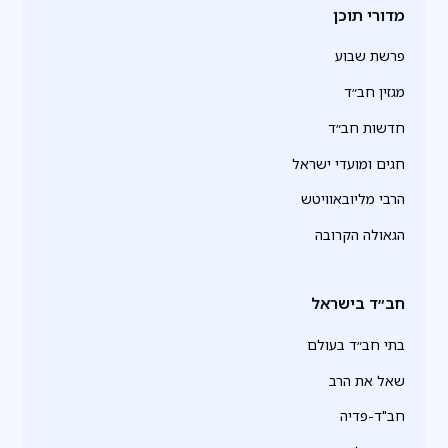
מדורי תוכן
פרשת שבוע
מגזין חב״ד
חדשות חב״ד
חגים ומועדי ישראל
הרבי מליובאוויטש
הגאולה הקרובה
חב״ד בישראל
בתי חב״ד בעולם
שאל את הרב
חב"ד-פדיה