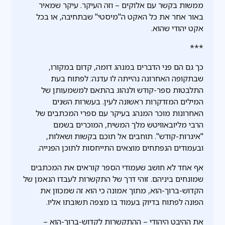
ממשות בקשר עם אלוקים – וזה העיקר. עיקר שמאיר
באור אחר את כל האקט ה"מיסטי" שבתחיבה, או בכל
אקט יהודי שהוא.
***
כך גם הם פני הדברים במנהג דומה, קדום במקורו,
שבתקופה האחרונה נהייתה לו עדנה: לפתוח בעת
התלבטות ספר-קודש ולנהוג בהתאם למשמעותן של
המילים המזדקרות ראשונה לעין. בעשרות השנים
האחרונות מוכר המנהג בעיקר עם ספרי המכתבים של
הרבי מליובאוויטש מלך המשיח, המוכרים בשמם
"איגרות-קודש". תוחבים אל תוכם בקשות ושאלות,
ובעמודים הנפתחים מוצאים התייחסות לתוכן הפנייה.
אף אחד לא חושב שעמודי הספר קוראים את המכתבים
שמונחים ביניהם. זוהי דרך של התקשרות לעבדו הנאמן של
הקדוש-ברוך-הוא, מתוך אמונה כי הוא זה שמכוון את
הפונה לפתוח בדיוק בעמוד בו מצפה תשובתו אליו.
את ההיבט היהודי – ההתקשרות לקדוש-ברוך-הוא –