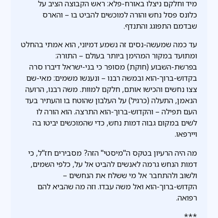
מיד וחלקם ניצלו באורח-פלא: ראש הקבוצה הציב על
כלונס פסל נחש והורה למוכשים להביט בו – והארס
שבדמם התפוגג והתנדף.
עד כמה שמעשה-נסים זה נשמע דמיוני, הוא אמתי בהחלט
ומתועד במקור המהימן ביותר בעולם – התורה:
בפרשת-השבוע (חוקת) מסופר כי בני-ישראל דיברו סרה
בקדוש-ברוך-הוא ובמשה רבנו – ונענשו משמים: מאי-שם
צצו נחשים והכישו אותם, חלקם למוות. משה רבנו, הרועה
הנאמן, התעלה (כרגיל) על העלבון שהוטח בו והעתיר בעד
העם תפילה – והקדוש-ברוך-הוא התרצה. הוא הורה לו
לשים במקום גבוה דמות נחש, כדי שהמוכשים יביטו בה
ויירפאו.
מה היה הרעיון בטקס ה"מיסטי" הזה? מסבירים חז"ל, כי
דמות הנחש גרמה לאנשים להביט אל על, כלפי השמים,
ולשוב ולהתחבר אל מי ששלח את הנחשים –
הקדוש-ברוך-הוא ואל משה עבדו. וזה מה שהביא להם
רפואה.
***