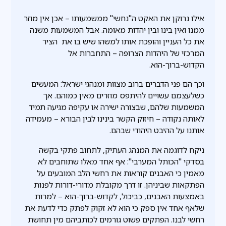
אילו נרוקן את האקט ה"נחשי" ממשמעותו – אכן אין מוזר
ממנו ואין בינו ובין יהדות מאומה. אבל המשמעות משנה
את כל העניין והופכת אותו למשהו שיש בו את הציר
המרכזי של היהדות הצרופה – התחברות אל
הקדוש-ברוך-הוא.
וכך הם פני הדברים ברוב מצוות ומנהגי ישראל: המעשים
כשלעצמם עשויים להיתפס מוזרים מאין כמוהם. אך
המשמעות שלהם, שבצורה ישירה או עקיפה מגיעה תמיד
לאותה נקודה – חיזוק הקשר בינינו לבין הבורא – מעמידה
אותנו על ההיבט היהודי שבהם.
ניקח לדוגמה את המנהג העתיק, לתחוב פתקי בקשה
בסדקי "הכותל המערבי": אף אחד מאלו שתוחבים לא
מאמין כי האבנים קוראות את רחשי הלב המובעים על
הפתקאות שביניהן. זו דרך מקובלת מדורי-דורות לפנות
באמצעות האבנים, כביכול, לקדוש-ברוך-הוא – למרות
שלאף אחד אין ספק כי הוא לא זקוק לפתק כדי לדעת את
רחשי לבנו. הפתקים פשוט גורמים לכותביהם מין תחושת