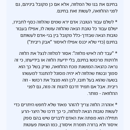
בחינם את בנו של המלווה, אלא אם כן מקובל ביניהם, גם
לפני ההלוואה, לעשות זאת בחינם.
* לשלם עבור הטובה: אדם ירא שמים שהלווה כסף לחבירו,
ישלם עבור כל טובת הנאה שהלווה עושה לו, אפילו בעבור
טובות הנאה שבדרך-כלל מקובל בין בני-אדם לעשותם
בחינם (כדי שלא יכנס אפילו לאיסור "אבק ריבית")
* "עבד לוה לאיש מלווה": אסור למלווה לנצל את הלווה
ולהינות מרכושו בחינם, בלי ידיעת הלווה או בידיעתו, כי זה
נראה כהנאה המושגת מכח ההלוואה, שרק בשל כך הוא
סמוך ובטוח שהלווה לא יהיה מסוגל להתנגד למעשהו
בשעה שהוא בעל חובו, לכן הוא מנצל את רכושו - וזה
ריבית. אבל אם תמיד דרכם להנות זה מזה, גם לפני
ההלוואה - מותר.
* אזהרה: הלווה צריך להזהר מאוד שלא לחפש היתרים כדי
לעשות טובות הנאה למלווה, כי כך דרכו של היצר-הרע
תחילה הוא מפתה את האדם לדברים שיש בהם ספק
איסור ולא ברורה חומרת איסורן, כמו הנאות פעוטות