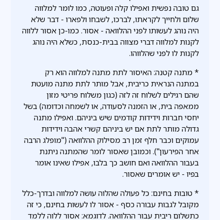
גם טובה נפשית ואפילו קלה ופעוטה, כמו לומר למלווה
שלום ולחייך לקראתו, לברכו, לשבחו ולפארו - דבר שלא
היה נוהג לעשותו לפני ההלוואה - אסור. כמו-כן אסור ללווה
לקנות למלווה דברי מצווה בבית-כנסת, כשלא היה נוהג
לקנות לו לפני שהלווהו.
* מתנה קטנה: האיסור לתת מתנה למלווה הוא רק
במתנה הנראית כריבית, אבל מותר לתת מתנה מועטת
שהם רגילים לשלוח זה לזה (כגון משלוח פריטי מזון
ממאפה בית, או הזמנה לסעודה, או לשמחה וכדומה) בשל
יחסי חברות וידידות קודמים שיש ביניהם. ואפילו מתנה
גדולה מותר לתת אם יש ביניהם קשרי אהבה וידידות
עמוקים וכבר חלף זמן רב מסילוק ההלוואה ("מופלג הרבה
אחר הפירעון"). וכמובן שאסור לומר שהמתנה ניתנת
בעבור ההלוואה ואם חושב כך בלבו, אפילו שאינו אומר
בפיו - יש אומרים שאסור.
* טובות בחינם: כל פעולה שהלוה עושה למלווה ובדרך-כלל
מקובל לגבות עבורה כסף - אסור לו לעשות בחינם, כי זה
כתשלום ריבית עבור ההלוואה. לדוגמא: אסור ללוה ללמד