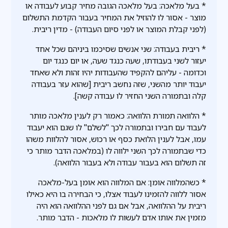
* בעל מלאכה: בעל מלאכה הגובה מחיר קבוע לעבודה או
מוצר - אסור לו להוזיל את המחיר בעבור הקדמת התשלום
(לפני קבלת המוצר או לפני סיום העבודה) - מדין ריבית.
* ריבית בעבודה: שני אנשים שסיכמו ביניהם שכל אחד
יעזור לשני בעבודתו, שעה כנגד שעה, או יום כנגד יום
וכדומה - עליהם להקפיד שהעבודות יהיו זהות ולא שאחד
יעבוד יותר מהשני, שזה נחשב ריבית [שהוא עזר בעבודה
קלה ובתמורה השני החזיר לו עבודה קשה].
* הלוואה תמורת הלוואה: כאמור רק לענין מלאכה מותר
לעבוד עם חבירו ובתמורה לכך "לשלם" לו שגם הוא יעבוד
עמו, אבל לענין הלואת כסף או רכוש, אסור להלוות משהו
כדי שבתמורה לכך השני ילווה לו (במלאכה הדבר מותר כי
זה תשלום הוא בעבור עבודה ולא בעבור הלוואה).
* כשהמלווה אומן: אם המלווה הוא אומן בעל-מלאכה
אסור ללווה להזמינו לעבוד אצלו, כי הבחירה בו היא כאילו
ריבית על ההלוואה, אבל אם גם לפני ההלוואה הוא היה
מזמין את אותו אדם לעשות לו מלאכות - הדבר מותר.