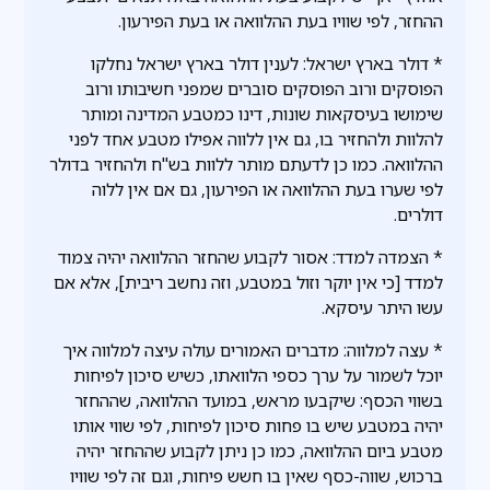
ההחזר, לפי שוויו בעת ההלוואה או בעת הפירעון.
* דולר בארץ ישראל: לענין דולר בארץ ישראל נחלקו
הפוסקים ורוב הפוסקים סוברים שמפני חשיבותו ורוב
שימושו בעיסקאות שונות, דינו כמטבע המדינה ומותר
להלוות ולהחזיר בו, גם אין ללווה אפילו מטבע אחד לפני
ההלוואה. כמו כן לדעתם מותר ללוות בש"ח ולהחזיר בדולר
לפי שערו בעת ההלוואה או הפירעון, גם אם אין ללוה
דולרים.
* הצמדה למדד: אסור לקבוע שהחזר ההלוואה יהיה צמוד
למדד [כי אין יוקר וזול במטבע, וזה נחשב ריבית], אלא אם
עשו היתר עיסקא.
* עצה למלווה: מדברים האמורים עולה עיצה למלווה איך
יוכל לשמור על ערך כספי הלוואתו, כשיש סיכון לפיחות
בשווי הכסף: שיקבעו מראש, במועד ההלוואה, שההחזר
יהיה במטבע שיש בו פחות סיכון לפיחות, לפי שווי אותו
מטבע ביום ההלוואה, כמו כן ניתן לקבוע שההחזר יהיה
ברכוש, שווה-כסף שאין בו חשש פיחות, וגם זה לפי שוויו