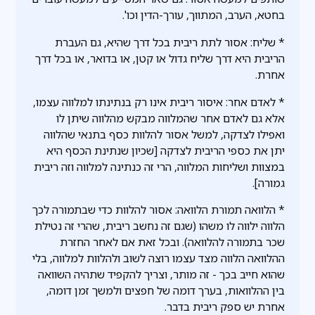
בחטא, הערב, המתווך, עורך-הדין וכו'.
* שליח: אסור לתת ריבית בכל דרך שהיא, גם העברת
הריבית היא דרך שליח גדול או קטן, או בדואר, או בכל דרך
אחרת.
* לאדם אחר: איסור ריבית אינו רק בנתינתו למלווה עצמו,
אלא גם לאדם אחר שהמלווה מבקש מהלווה שיתן לו
ואפילו לצדקה, למשל אסור להלוות כסף בתנאי שהלווה
יתן את כספי הריבית לצדקה [שכיון שנתינת הכסף היא
במצוות ושליחות המלווה, הרי זה כנתינה למלווה וזה ריבית
גמורה].
* הלוואה תמורת הלוואה: אסור להלוות כדי שבתמורה לכך
הלווה ילווה לו משהו (שגם זה נחשב ריבית, שהרי זה נטילת
שכר בתמורה להלוואה). ובכל זאת אם לאחר החזרת
ההלוואה הלווה מצד עצמו רוצה לשוב ולהלוות למלווה, בלי
שהוא חייב בכך - זה מותר, וצריך להקפיד שתהיה השוואה
בין ההלוואות, בערך דומה של חפצים ולמשך זמן דומה,
אחרת יש ספק ריבית בדבר.