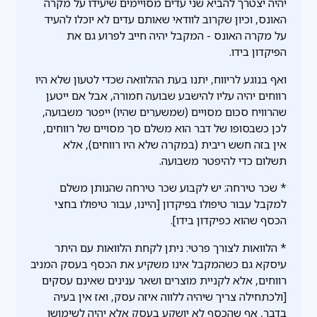
יהיה יצטרך להביא שני עדים מסויימים שיעידו על מקרה
האונס, וכיון שקרוב לוודאי שאותם עדים לא יוכלו להעיד
על מקרה האונס - המקבל יהיה חייב לפרוע גם את
הפיקדון בידו.
ואף בנוגע לריווח, יתנו בעת ההלוואה שכדי לטעון שלא היו
רווחים יהיה עליו להישבע שבועה חמורה, אבל אם ייטען
שהרוויח סכום מסויים (שמשערים שהיו) ייפטר משבועה,
לכן כשבסופו של דבר הוא משלם סך מסויים של רווחים,
אין בזה חשש ריבית (במקרה שלא היו רווחים), אלא
תשלום כדי להיפטר משבועה.
* שכר טירחה: יש לקבוע שכר טירחה שהנותן משלם
למקבל עבור טיפולו בפיקדון [היינו, עבור טיפולו בחצי
הכסף שהוא כפיקדון בידו].
* הלוואות לצורך פרטי: ניתן לקחת הלוואות עם היתר
עיסקא גם כשהמקבל אינו משקיע את הכסף בעסק המניב
רווחים, אלא לקניית מוצרים ושאר ענינים שאינם עסקים
[ולכתחילה צריך שיהיה ללווה איזה עסק, ואז אין בעיה
בדבר, אף שהכסף לא יושקע בעסק אלא יהיה לשימושו