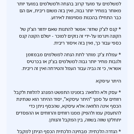
למשלמים עד מועד קרוב בהנחה ולמשלמים במועד יותר
מאוחר במחיר יותר גבוה, ואין בזה משום ריבית, אם הם
כבר התחילו בהכנות מסוימות לאירוע.
* קנס לצ'ק שחזר: אפשר להתנות שאם יחזור הצ'ק של
הקונה ויגרמו על-ידי זה נזקים למוכר - ישלם הקונה קנס
כספי עבור כך, ואין בזה איסור ריבית.
* עמלת צ'ק: מותר לתת הנחה למשלמים מבמזומן
ולגבות מחיר יותר גבוה למשלמים בצ'ק או בכרטיס
אשראי, כי זה גביה עבור העמל והטירחה ואין זה ריבית.
היתר עיסקא
* עסק ולא הלוואה: בזמנינו התפשט המנהג להלוות ולקבל
רווחים על סמך "היתר עיסקא", יסוד ההיתר הוא שנתינת
הכסף אינה הלוואה אלא עיסקא, שהכסף ניתן כדי
להתעסק עמו ולהפיק ממנו רווחים והרווחים או ההפסדים
יתחלקו שווה בשווה, בין המקבל והנותן.
* הגדרה הלכתית: מבחינה הלכתית הכסף הניתן למקבל