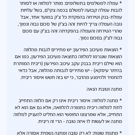
* עמלה למשלמים בתשלומים: מותר למלווה או לסוחר
לגבות עמלה קבועה למשלם בכמה צקי'ם, בשל עלויות
עמלת-בנק וטירחה בהפקדת כל צ'ק במועד אחד, אבל
גובה העמלה צריך להיות זהה בצ'ק של סכום גבוה ונמוך,
שהרי הטירחה והעמלה בהפקדתה זהה בצ'ק עם סכום
גבוה לצ'ק בסכום נמוך.
* הוצאות מעיכוב הפירעון: יש מתירים לגבות מהלווה
הוצאות שנגרמו למלווה כתוצאה מעיכוב הפירעון, כמו אם
הוא שילם ריבית בבנק עקב עיכוב הפירעון (ריבית המותרת
בהיתר עיסקא) - יש מתירים לגבותה מהלווה, אבל כדאי
להחמיר ולהימנע מהדבר, כי יש בזה חשש איסור ריבית.
מתנה וטובת הנאה
* מתנה למלווה: איסור ריבית אינו רק אם הלווה התחייב
לתת למלווה ריבית כתמורה להלוואה, אלא גם אם הוא לא
התחייב, אלא שמרצונו החופשי הוא החליט להעניק למלווה
מתנה או לעשות לו איזה טובה - הרי זה ריבית.
* מתנות שונות: לא רק טובה ומתנה גשמית אסורה אלא