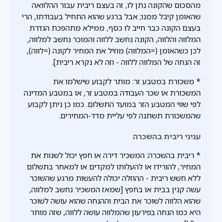
מהסכום שהקונה נתן לו, זה בעצם ריבית עבור ההלוואה
שהאומן קיבל ממנו; אבל ברגע שהוא התחיל בעבודתו, הרי
בעצם הקונה כבר חייב לו כסף, ממילא מתהפכת הגדרת
המלווה והלווה, הקונה נחשב ללווה והמוכר נחשב למלווה,
לכן כשהאומן (=המלווה) מוזיל את המחיר לקונה (=לווה),
זה הנחה של המלווה ללווה - וזה לא נקרא ריבית].
* משכורת במטבע זר: מותר לקבוע שישלמו את
המשכורת או שכר העבודה במטבע זר, או במטבע המדינה
לפי שווי המטבע הזר במועד התשלום. כמו כן ניתן לקבוע
שהמשכורת תשתנה לפי עליית מדד-המחירים.
עניני ריבית בהשכרה
* ריבית בהשכרה: המשכיר דירה או חפץ יכול לשנות את
המחיר, להורידו או להעלותו למקדים או למאחר בתשלום
ללא חשש ריבית - ההוזלה יכולה להעשות מרגע שהשוכר
עשה קנין בבית או בחפץ [שמאז המשכיר נחשב למלווה,
שהוא הלווה לשוכר את הבית וההנחה שהוא עושה לשוכר
היא כמו הנחה בפירעון שהמלווה עושה ללווה, שזה מותר