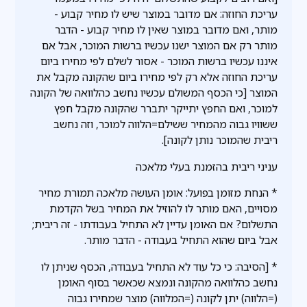
עריכת החוזה: אם מדובר במוצר שיש לו מחיר קבוע -
מותר, ואם מדובר במוצר שאין לו מחיר קבוע - הדבר
מותר רק אם המוצר ישנו עכשיו ברשות המוכר, אבל אם
איננו עכשיו ברשות המוכר - אסור לשלם לפי מחירו ביום
עריכת החוזה אלא רק לפי מחירו ביום שהקונה מקבל את
המוצר [כי הכסף המשולם עכשיו נחשב כהלוואה של הקונה
למוכר, ואם החפץ יתייקר יתברר שהקונה מקבל חפץ
ששוויו גבוה מהמחיר ששילם=הלווה למוכר, וזה נחשב
ריבית שהמוכר נותן לקונה].
עניני ריבית בהזמנת בעלי מלאכה
* הנחת מזומן בפועל: אומן העושה מלאכה תמורת מחיר
מסויים, האם מותר לו להוזיל את המחיר בשל הקדמת
התשלום? אם האומן עדיין לא התחיל בעבודתו - זה ריבית;
אבל ביום שהוא התחיל בעבודה - הדבר מותר.
* [הסיבה: כי כל עוד לא התחיל בעבודה, הכסף שניתן לו
נחשב כהלוואה מהקונה ונמצא שכאשר בסוף האומן
(=הלווה) יתן לקונה (=המלווה) מוצר שמחירו גבוה