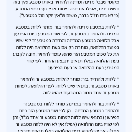
מקומי שבכל מדינה ומדינה ולהחזיר באותו מטבע ואין בזה
חשש ריבית, אפילו אם יהיה פיחות או ייסוּף בשווי המטבע
[כי לא גזרו חז"ל בדבר, משום ש"אין יוקר וזול במטבע"].
* ללוות במטבע מדינה ולהחזיר בזר: מותר ללוות במטבע
המדינה ולהחזיר במטבע זר, לפי שווי המטבע ביום הפירעון.
אבל הלוואה במטבע המדינה והחזרה במטבע זר לפי שוויו
במועד ההלוואה, מותרת רק אם בעת ההלוואה היה ללווה
את כל סכום המטבע הזר שהוא עומד להחזיר. חובה לקבוע
בעת ההלוואה באלו תנאים יתבצע ההחזר, לפי שווי
המטבע בעת ההלוואה או בעת הפירעון.
* ללוות ולהחזיר בזר: מותר להלוות במטבע זר ולהחזיר
באותו מטבע זר, בתנאי שיש ללווה, לפני ההלוואה, לפחות
מטבע זר אחד מסוג המטבעות שהוא לווה.
* ללוות בזר ולהחזיר במדינה: מותר ללוות במטבע זר
ולהחזיר במטבע המדינה - הן לפי שווי המטבע הזר ביום
הפירעון (בתנאי שיש ללווה לפחות מטבע זר אחד כנ"ל) והן
לפי שוויו ביום ההלוואה (אפילו אין לא היה ללווה מטבע זר
אחד) - אך יש לקבוע בעת ההלוואה באלו תנאים יתבצע