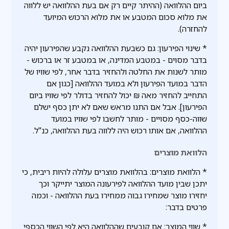
ביום ההלוואה (ההיתר קיים רק אם בעת ההלוואה יש ללווה
את מלוא סכום המטבע או את מלוא הרכוש המיועד
להחזרה).
* שינוי הפירעון: גם כשבעת ההלוואה נקבע שהפירעון יהיה
בדבר מסוים - במטבע המדינה, או במטבע זר או ברכוש -
מותר לשנות את החלטה ולהחזיר בדבר אחר, לפי שוויו של
הדבר במועד הפירעון ולא במועד ההלוואה [כגון אם
התחייב להחזיר מאה ₪ יכול להחזיר בדולר לפי שוויו ביום
הפירעון]. אבל אם התנו מראש שאם לא יתן כסף ישלם
שווה-כסף מסויים - מותר לחשבו לפי שוויו במועד
ההלוואה, אם אותו רכוש היה ללווה בעת ההלוואה, כנ"ל.
הלוואת מוצרים
* הלוואת מוצרים: בהלוואת מוצרים עלולה להיות ריבית, כי
יתכן שבין מועד ההלוואה לפירעונה המוצר יתייקר וכך
יחזירו מוצר שמחירו גבוה ממחירו בעת ההלוואה - וכמה
פרטים בדבר:
* שווי המוצר: אם קובעים שההלוואה היא לפי השווי הכספי