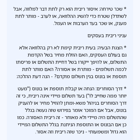
* שכר טירחה: איסור ריבית הוא רק לתת דבר למלווה, אבל
לשתדלן שטרח כדי להשיג ההלוואה, או לערב - מותר לתת
מענק, או שכר בעד הערבות או העמל.
עניני ריבית בעסקים
* הצגת הבעיה: בעית ריבית קימת לא רק בהלוואה אלא
גם בעולם העסקים, האם הוזלת מחיר בשל הקדמת
התשלום, או להיפך ייקורו בשל דחיית התשלום או פריסתו
לכמה תשלומים - מותרת או אסורה? האם מותר לתת
תוספת או בונוס בגין תשלום מוקדם? - הנה דעת ההלכה:
* דרך הסוחרים: הנחה או קבלת תוספת או בונוס ("מעט
יותר ממה שחייב לו") בעד תשלום מיידי אינה ריבית, כי זה
דרך הסוחרים בניהול משא-ומתן להוזיל מחיר או להעניק
בונוס, אבל אם המוכר אומר בפירוש שזה נעשה בגלל
שהתשלום היה מיידי ולא מאוחר - זה ריבית האסורה. כמו
כן אם הבונוס או התוספת הניתנת בגלל התשלום המיידי
הוא גדול ומשמעותי - ניכר שזה ריבית וזה אסור.