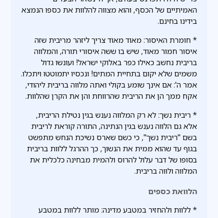
האמיתיים של הכסף, והוא מצווה להלוות את כספו הנמצא
בידינו בחינם.
* חומרת האיסור: מאוד מאוד צריך ליזהר מריבית שזה
איסור חמור מאוד, שיש בו ששה איסורי תורה, והמלווה
בריבית נחשב כאילו כפר באלוקי ישראל! ועונשו גדול
משמים שלא יקום בתחיית המתים! ונכסיו יתמוטטו ויתכלו.
אמר ה': אם אינך שומע בקולי ואתה מלווה בריבית ליהודי,
אקח ממך הן את הריבית שהרווחת והן את הקרן שהלוות.
* ריבית נשך: לא רק המלווה נענש בגין נטילת הריבית,
אלא גם הלווה נענש בגין הנתינה, התורה קוראת לריבית
בשם "ריבית נשך", כי כשם שארס נשיכת הנחש מתפשט
בגוף עד שהוא ממית את הנשוך, כך ההרגל ללוות בריבית
בסופו של דבר עלול להרוס ולהמית מבחינה כלכלית את
המלווה ולווה בריבית.
הלוואת כספים
* ללוות ולהחזיר במטבע מדינה: מותר ללוות במטבע