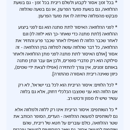
* בכל זמן: אסור לקבוע ולשלם ריבית בכל זמן - גם בשעת
ההלוואה, גם בשעת מועד הפרעון, או גם בשעה שהלווה
מבקש מהמלווה שידחה לו את מועד הפרעון.
* לפני ההלוואה: האיסור לתת מתנה הוא גם לפני ביצוע
ההלוואה (לתת מתנה כדי שאחר-כך הוא ילווה לו) וגם
לאחר שכבר הלווה לו ואפילו לאחר שכבר פרע והחזיר את
ההלוואה, כל דבר שהלווה עושה למלווה בגין ההלוואה - זה
אסור [אולם האיסור לתת מתנה לפני מתן ההלוואה ולאחר
סילוקה הוא רק מדברי סופרים, ולכן אם עבר ונתן מתנה
באותם זמנים, אין צורך להחזירה (אפילו לצאת ידי שמים),
כיוון שאינה ריבית האסורה מהתורה].
* לכל הלווים: איסור הריבית הוא לכל בני ישראל, לא רק
אם הלווה הוא עני שמצבו הכלכלי דחוק, אלא גם בלווה
עשיר שיש לו ממון ורכוש רב.
* כל השותפים: איסור הריבית אינו רק ללווה ולמלווה אלא
גם לשותפים למעשה ההלוואה - העדים, הסופר הכותב את
שטר ההלוואה, כולם עוברים על חטא של ריבית, שהם
שותפים למעשה אסור. גם שאר המסייעים למעשה עוברים