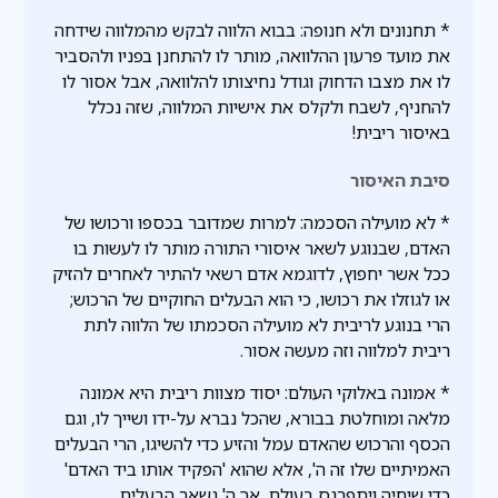
* תחנונים ולא חנופה: בבוא הלווה לבקש מהמלווה שידחה
את מועד פרעון ההלוואה, מותר לו להתחנן בפניו ולהסביר
לו את מצבו הדחוק וגודל נחיצותו להלוואה, אבל אסור לו
להחניף, לשבח ולקלס את אישיות המלווה, שזה נכלל
באיסור ריבית!
סיבת האיסור
* לא מועילה הסכמה: למרות שמדובר בכספו ורכושו של
האדם, שבנוגע לשאר איסורי התורה מותר לו לעשות בו
ככל אשר יחפוץ, לדוגמא אדם רשאי להתיר לאחרים להזיק
או לגוזלו את רכושו, כי הוא הבעלים החוקיים של הרכוש;
הרי בנוגע לריבית לא מועילה הסכמתו של הלווה לתת
ריבית למלווה וזה מעשה אסור.
* אמונה באלוקי העולם: יסוד מצוות ריבית היא אמונה
מלאה ומוחלטת בבורא, שהכל נברא על-ידו ושייך לו, וגם
הכסף והרכוש שהאדם עמל והזיע כדי להשיגו, הרי הבעלים
האמיתיים שלו זה ה', אלא שהוא 'הפקיד אותו ביד האדם'
כדי שיחיה ויתפרנס בעולם, אך ה' נשאר הבעלים