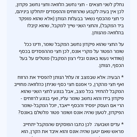
נחלק לשני חצאים - חצי נחשב הלוואה וחצי נחשב פקדון,
לכן אין בעיה לקבוע שהרווחים וההפסדים יתחלקו ביניהם,
כי חצי מהכסף נשאר בבעלות הנותן (אלא שהוא מופקד
ביד המקבל), והחצי השני שייך למקבל, שהוא קיבלו
בהלוואה מהנותן.
על החצי שהוא פיקדון נחשב המקבל שומר, ודינו ככל
שומר הפטור על מקרי אונס, לכן חצי מההפסדים בכסף
(שוודאי נעשו באונס ובלי רצון המקבל) מוטלים על בעל
הכסף, הנותן.
* הבעיה: אלא שבמצב זה עלול הנותן להפסיד את הרווח
ואף חצי מהקרן, כי אמנם חצי כסף שניתן כהלוואה מחוייב
המקבל להחזיר בכל מצב, אבל בנוגע לחצי השני שהוא
פיקדון בידו והוא נחשב שומר עליו, ואף בנוגע לרווחים -
הרי אם העסק יפסיד והכסף ייאבד, יוכל המקבל-שומר
הפיקדון, לטעון שהיה אונס ושומר פטור מלשלם באונס?
* עדים ושבועה: לכן כתבו הפוסקים שהמקבל יתחייב
מראש שאם יטען שהיה אונס והוא איבד את הקרן, הוא