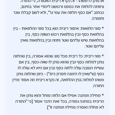
או נותן לו משהו - זה נקרא ריבית האסורה, כי התורה
ציוותה להלוות את כספנו ורכושנו ליהודי אחר בחינם,
ככתוב "אם כסף תלווה את עמי גו'", ולא לשם קבלת שכר
ותמורה.
* סוגי הלוואות: איסור ריבית הוא בכל סוגי ההלוואות - בין
בהלוואת כסף ובין בהלוואת רכוש השווה כסף, בין
בהלוואות שיש עליהם שטר וחוזה ובין בהלוואות שאין
עליהם שטר.
* סוגי ריבית: כל ריבית מכל סוג שהוא אסורה, בין שהלווה
נותן למלווה כסף ובין שהוא נותן לו שווה-כסף, בין אם
עשיית הטובה עולה ללווה כסף ובין אם היא לא עולה לו
כסף (ש"שאין לו הימנה חסרון כיס") - כיוון שהלווה נותן
משהו למלווה בגין ההלוואה, זה נקרא ריבית וזה אסור מדין
התורה.
* מחילה ומתנה: אפילו אם הלווה מוחל והוא נותן את
הריבית במתנה גמורה, בכל זאת הדבר אסור [כי "התורה
לא מחלה ואסרה מחילה ומתנה זו"].