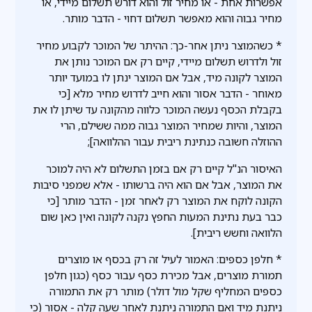
אפשרות אחת - או מחיר זול והוא דורש תשלום מיידי, או
מחיר גבוה והוא מאפשר תשלום דחוי - הדבר מותר.
* כשהמוצר ניתן אחר-כך: ההיתר של המוכר לקבוע מחיר
זול ולדרוש תשלום מיידי, קיים רק אם המוכר נותן את
המוצר לקונה מיד, אבל אם המוצר ינתן לו במועד יותר
מאוחר - הדבר אסור והוא חייב לדרוש מחיר מלא [כי
בקבלת הכסף נעשה המוכר כלווה מהקונה עד שיתן לו את
המוצר, והיות שמחיר המוצר גבוה ממה ששילם, הרי
ההוזלה חשובה כנתינת ריבית עבור ההלוואה];
האיסור הנ"ל קיים רק אם בזמן התשלום לא היה למוכר
את המוצר, אבל אם הוא היה ברשותו - אלא שמפני סיבות
הקונה לוקח את המוצר רק לאחר זמן - הדבר מותר [כי
כבר בעת נתינת המעות החפץ נקנה לקונה ואין כאן שום
הלוואה וחשש ריבית].
* חלפן כספים: האמור לעיל זה רק בכסף או מוצרים
תמורת מוצרים, אבל מכירת כסף עבור כסף (כגון חלפן
כספים המחליף שקל מול דולר) מותר רק את התמורה
ניתנת מיד ואם התמורה ניתנת לאחר שעה קלה - אסור (כי