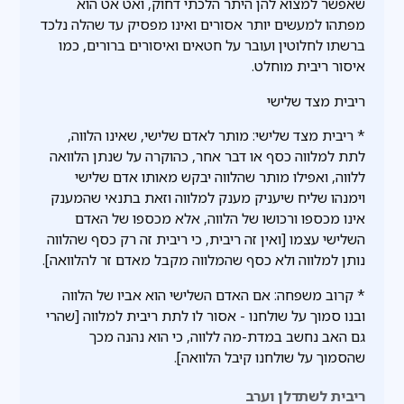
שאפשר למצוא להן היתר הלכתי דחוק, ואט אט הוא
מפתהו למעשים יותר אסורים ואינו מפסיק עד שהלה נלכד
ברשתו לחלוטין ועובר על חטאים ואיסורים ברורים, כמו
איסור ריבית מוחלט.
ריבית מצד שלישי
* ריבית מצד שלישי: מותר לאדם שלישי, שאינו הלווה,
לתת למלווה כסף או דבר אחר, כהוקרה על שנתן הלוואה
ללווה, ואפילו מותר שהלווה יבקש מאותו אדם שלישי
וימנהו שליח שיעניק מענק למלווה וזאת בתנאי שהמענק
אינו מכספו ורכושו של הלווה, אלא מכספו של האדם
השלישי עצמו [ואין זה ריבית, כי ריבית זה רק כסף שהלווה
נותן למלווה ולא כסף שהמלווה מקבל מאדם זר להלוואה].
* קרוב משפחה: אם האדם השלישי הוא אביו של הלווה
ובנו סמוך על שולחנו - אסור לו לתת ריבית למלווה [שהרי
גם האב נחשב במדת-מה ללווה, כי הוא נהנה מכך
שהסמוך על שולחנו קיבל הלוואה].
ריבית לשתדלן וערב